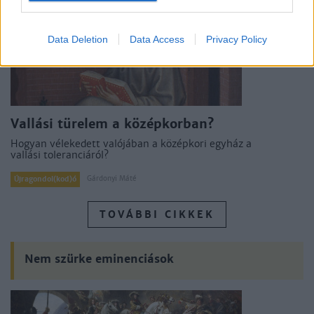
Data Deletion
Data Access
Privacy Policy
Vallási türelem a középkorban?
Hogyan vélekedett valójában a középkori egyház a
vallási toleranciáról?
Gárdonyi Máté
Újragondol(kod)ó
TOVÁBBI CIKKEK
Nem szürke eminenciások