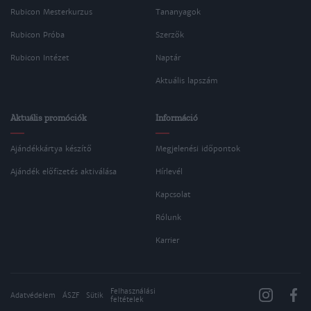
Rubicon Mesterkurzus
Tananyagok
Rubicon Próba
Szerzők
Rubicon Intézet
Naptár
Aktuális lapszám
Aktuális promóciók
Információ
Ajándékkártya készítő
Megjelenési időpontok
Ajándék előfizetés aktiválása
Hírlevél
Kapcsolat
Rólunk
Karrier
Felhasználási
Adatvédelem
ÁSZF
Sütik
feltételek