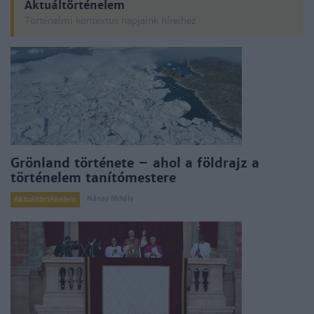
Aktuáltörténelem
Történelmi kontextus napjaink híreihez
Grönland története – ahol a földrajz a
történelem tanítómestere
Nánay Mihály
Aktuáltörténelem