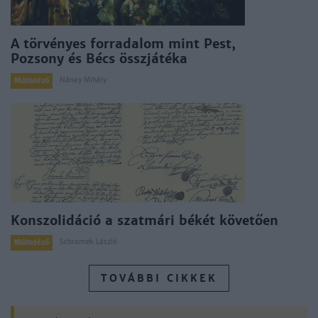
A törvényes forradalom mint Pest,
Pozsony és Bécs összjátéka
Nánay Mihály
Múltidéző
Konszolidáció a szatmári békét követően
Schramek László
Múltidéző
TOVÁBBI CIKKEK