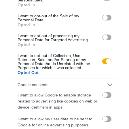
grant or deny consent to Google and its third-party tags to
Opted In
use your data for below specified purposes in below Google
Trianonon-túli tájak
consent section.
I want to opt-out of the Sale of my
Personal Data.
Opted In
I want to opt-out of processing my
Personal Data for Targeted Advertising.
Opted In
I want to opt-out of Collection, Use,
Retention, Sale, and/or Sharing of my
Personal Data that Is Unrelated with the
Purposes for which it was collected.
Árva és Szepes vármegye északi csücskei
Opted Out
– avagy az 1920-ban Lengyelországhoz
került magyar területek
Google consents
Gulyás László
Trianonon-túli tájak
I want to allow Google to enable storage
related to advertising like cookies on web or
device identifiers in apps.
TOVÁBBI CIKKEK
I want to allow my user data to be sent to
Google for online advertising purposes.
Militarizált társadalmak