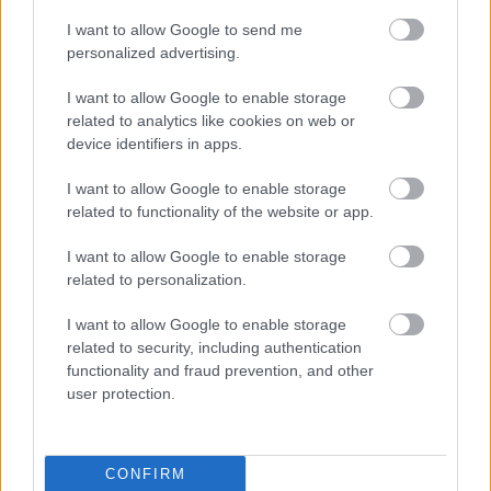
I want to allow Google to send me
personalized advertising.
I want to allow Google to enable storage
related to analytics like cookies on web or
device identifiers in apps.
I want to allow Google to enable storage
related to functionality of the website or app.
Osztrák–magyar hadifoglyok
Olaszországban (1915–1920)
I want to allow Google to enable storage
Amikor katonáink megismerték a makarónit
related to personalization.
Juhász Balázs
Militarizált társadalmak
I want to allow Google to enable storage
related to security, including authentication
TOVÁBBI CIKKEK
functionality and fraud prevention, and other
user protection.
Újragondol(kod)ó
Hitek és tévhitek a történelemből
CONFIRM