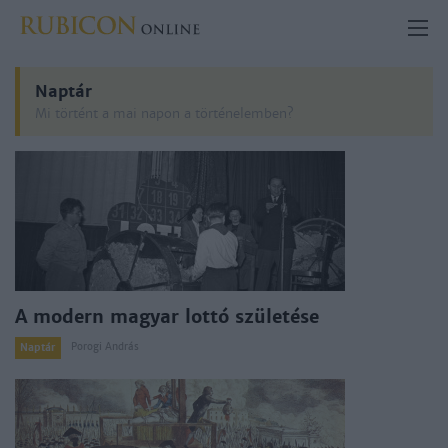
Naptár
Mi történt a mai napon a történelemben?
A modern magyar lottó születése
Porogi András
Naptár