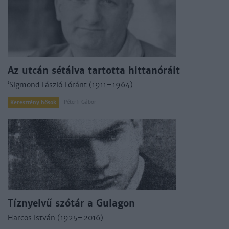
Az utcán sétálva tartotta hittanóráit
’Sigmond László Lóránt (1911–1964)
Péterfi Gábor
Keresztény hősök
Tíznyelvű szótár a Gulagon
Harcos István (1925–2016)