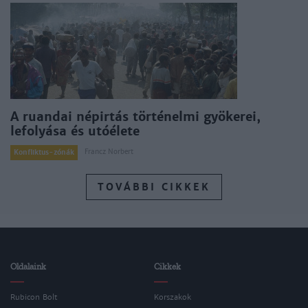
A ruandai népirtás történelmi gyökerei,
lefolyása és utóélete
Francz Norbert
Konfliktus-zónák
TOVÁBBI CIKKEK
Oldalaink
Cikkek
Rubicon Bolt
Korszakok