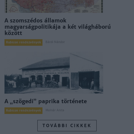
A szomszédos államok
magyarságpolitikája a két világháború
között
Bárdi Nándor
Rubicon rendezvények
A „szögedi” paprika története
Molnár Anita
Rubicon rendezvények
TOVÁBBI CIKKEK