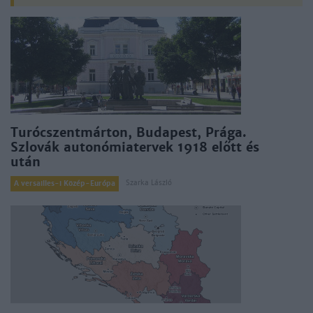
Turócszentmárton, Budapest, Prága.
Szlovák autonómiatervek 1918 előtt és
után
Szarka László
A versailles-i Közép-Európa