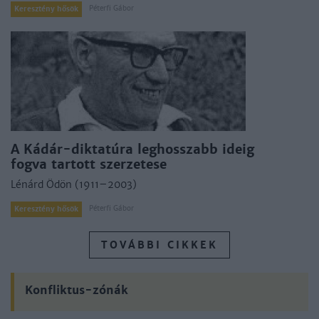
Péterfi Gábor
Keresztény hősök
A Kádár-diktatúra leghosszabb ideig
fogva tartott szerzetese
Lénárd Ödön (1911–2003)
Péterfi Gábor
Keresztény hősök
TOVÁBBI CIKKEK
Konfliktus-zónák