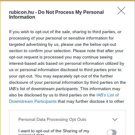
A királyi Jugoszlávia politikai
intézményrendszere
rubicon.hu -
Do Not Process My Personal
Information
A január 6-ai rendszer és Pál régenssége, 1929–1939.
Bíró László
A versailles-i Közép-Európa
If you wish to opt-out of the sale, sharing to third parties, or
processing of your personal or sensitive information for
targeted advertising by us, please use the below opt-out
section to confirm your selection. Please note that after your
opt-out request is processed you may continue seeing
interest-based ads based on personal information utilized by
us or personal information disclosed to third parties prior to
your opt-out. You may separately opt-out of the further
disclosure of your personal information by third parties on the
A Szerb–Horvát–Szlovén Királyság
IAB’s list of downstream participants. This information may
politikai intézményrendszere
also be disclosed by us to third parties on the
IAB’s List of
Downstream Participants
that may further disclose it to other
A parlamentáris korszak, 1919–1929.
third parties.
Bíró László
A versailles-i Közép-Európa
Please note that this website/app uses one or more Google
Personal Data Processing Opt Outs
services and may gather and store information including but
TOVÁBBI CIKKEK
not limited to your visit or usage behaviour. You may click to
I want to opt-out of the Sharing of my
personal data.