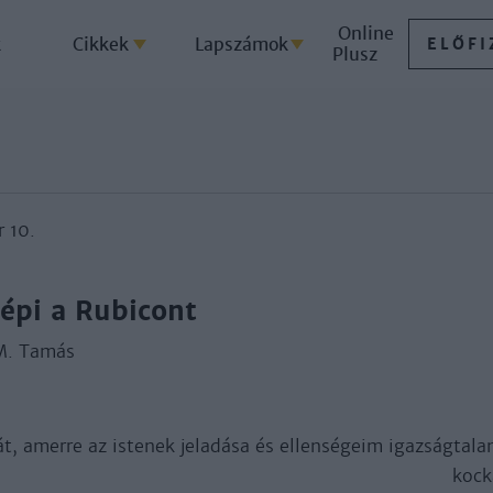
Online
k
Cikkek
Lapszámok
ELŐFI
Plusz
r 10.
lépi a Rubicont
 M. Tamás
t, amerre az istenek jeladása és ellenségeim igazságtala
kock