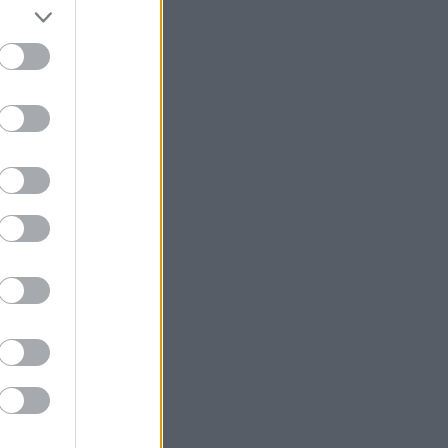
r életét is
gdöntésére. A
z antikvitás
 kocka el van
t.
besen mozgó
tről egykori
 a háborúról –
észületlen
án Pompeius
ven belül pedig
leskedő Caesar
nészek élnek a
árháborúról írt