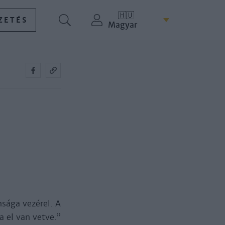
🇭🇺
ZETÉS
Magyar
nsága vezérel. A
a el van vetve.”