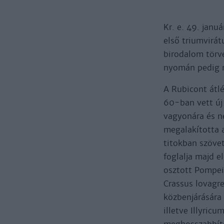
Kr. e. 49. janu
első triumvirát
birodalom törvé
nyomán pedig m
A Rubicont átlé
60-ban vett új 
vagyonára és n
megalakította a
titokban szöve
foglalja majd e
osztott Pompeiu
Crassus lovagre
közbenjárására 
illetve Illyric