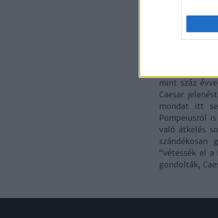
munkájában tel
elismerné, hog
hozta volna m
ultimátumot kü
voltak), amel
befejező Velle
fordulópont je
mint száz évve
Caesar jelenés
mondat itt se
Pompeiusról is
való átkelés s
szándékosan g
“vétessék el a
gondolták, Cae