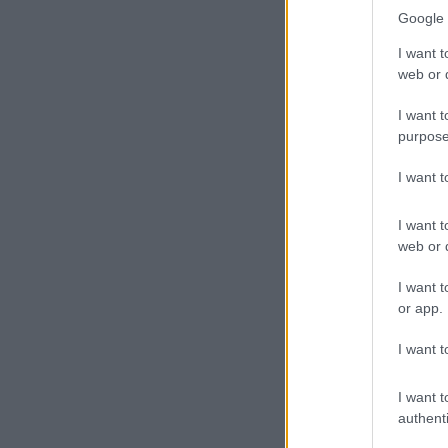
Google 
értelmében vála
elveszítheti, e
I want t
döntő pillanat 
web or d
történetírói, k
I want t
vetve!” felkiál
purpose
A hadvezér lépé
I want 
Caesar pedig vi
szövetségesét –
I want t
web or d
majd villámgyo
legióit. Megke
I want t
sorsa a Kr. e. 
or app.
az összes ellen
I want t
ellen.
I want t
Az azóta szál
authenti
gyanúval, hogy