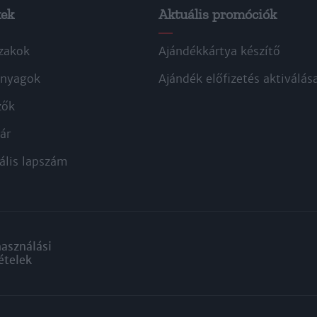
kek
Aktuális promóciók
zakok
Ajándékkártya készítő
nyagok
Ajándék előfizetés aktiválás
zők
ár
ális lapszám
használási
ételek