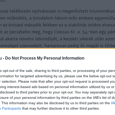
ott.
lucai találkozón nyilvánosan is megerősített triumvirátus
űen működött, a birodalom három erős embere egyensúlyi
m az évtized második felében ez a stabilitás örökre elvesz
t az pecsételte meg, hogy Crassus Kr. e. 54-ben egy pár
ttal akarta növelni tekintélyét, a kezdeti sikerek után azo
vereséget szenvedett, hamarosan pedig őt magát is tőrbe
.
u -
Do Not Process My Personal Information
 e. 53-ban bekövetkező halálával a triumvirátus megszűnt
pedig hamarosan elváltak, hiszen, míg az előbbi hadvezér
to opt-out of the sale, sharing to third parties, or processing of your per
formation for targeted advertising by us, please use the below opt-out s
 szerzett magának hatalmat és dicsőséget, addig az utóbb
r selection. Please note that after your opt-out request is processed y
ett szövetségre. Kettejük konfliktusában az is közrejátsz
eing interest-based ads based on personal information utilized by us or
után hamarosan Julius Caesar leánya, Julia is elhunyt, ak
disclosed to third parties prior to your opt-out. You may separately opt-
losure of your personal information by third parties on the IAB’s list of
intén fontos szereppel bírt a triumvirátus megszilárdítá
. This information may also be disclosed by us to third parties on the
IA
Participants
that may further disclose it to other third parties.
évek elejére tehát a két egykori triumvir viszonya egyre 