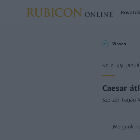
Rovato
Vissza
Kr. e. 49. januá
Caesar át
Szerző: Tarján
„Menjünk há