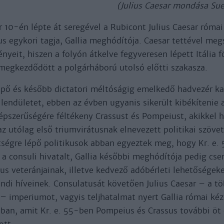
(Julius Caesar mondása Sue
ár 10-én lépte át seregével a Rubicont Julius Caesar római
us egykori tagja, Gallia meghódítója. Caesar tettével meg
nyeit, hiszen a folyón átkelve fegyveresen lépett Itália f
egkezdődött a polgárháború utolsó előtti szakasza.
pő és később dictatori méltóságig emelkedő hadvezér karr
lendületet, ebben az évben ugyanis sikerült kibékítenie
épszerűségére féltékeny Crassust és Pompeiust, akikkel
z utólag első triumvirátusnak elnevezett politikai szöve
tségre lépő politikusok abban egyeztek meg, hogy Kr. e.
l a consuli hivatalt, Gallia későbbi meghódítója pedig cse
s veteránjainak, illetve kedvező adóbérleti lehetőségeke
ndi híveinek. Consulatusát követően Julius Caesar – a tö
– imperiumot, vagyis teljhatalmat nyert Gallia római kéz
umban, amit Kr. e. 55-ben Pompeius és Crassus további öt