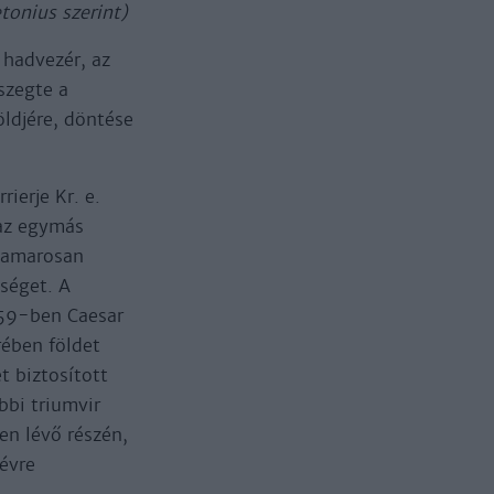
tonius szerint)
 hadvezér, az
szegte a
öldjére, döntése
ierje Kr. e.
 az egymás
 hamarosan
tséget. A
 59-ben Caesar
rében földet
t biztosított
bbi triumvir
en lévő részén,
 évre