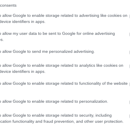
consents
szúthoz érkezett: ha engedelmeskedik, befolyását, de aká
llenkező esetben viszont fegyveresen lép fel az állam me
o allow Google to enable storage related to advertising like cookies on
Kr. e. 49. január 10-én érkezett el, amikor Julius Caesar a
evice identifiers in apps.
ülönösen Suetonius szerint az „Alea iacta est!”, vagyis „A
o allow my user data to be sent to Google for online advertising
tással úgy döntött, Fortuna és Mars döntésére bízza sorsá
s.
se a senatust és Pompeiust is váratlanul érte, a szélse
to allow Google to send me personalized advertising.
llámgyorsan hatalmába kerítette Rómát, kiűzte a félszige
 akit állítólag az utolsó pillanatig igyekezett lebeszélni
o allow Google to enable storage related to analytics like cookies on
evice identifiers in apps.
rsan Hispániában termett, és megsemmisítette riválisa k
zdődött a polgárháború utolsó előtti szakasza, mely sor
o allow Google to enable storage related to functionality of the website
48-as pharszaloszi csata után megpecsételődött, három é
fél vereséget szenvedett az állam megszervezésében is je
o allow Google to enable storage related to personalization.
o allow Google to enable storage related to security, including
lóigévé váló mondat kapcsán azonban az ókortörté
cation functionality and fraud prevention, and other user protection.
 ilyen formában el sem hangozhatott. Maga Caesar a polg