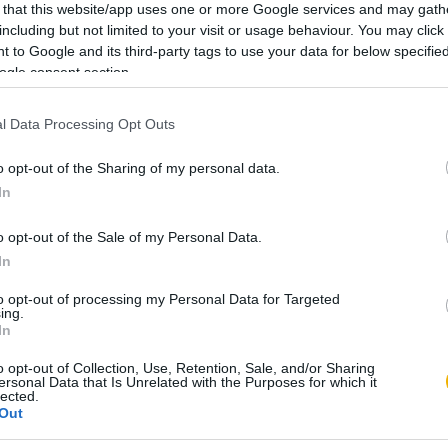
esar ideje pedig vészesen fogyott, hiszen a Crassus és 
 that this website/app uses one or more Google services and may gath
én elnyert ötéves galliai imperium a végéhez közeledett
including but not limited to your visit or usage behaviour. You may click 
 to Google and its third-party tags to use your data for below specifi
dvezérnek el kellett volna bocsátania seregét, és politikai 
ogle consent section.
éldául a consuli tisztség megpályázása – érdekében Róm
Caesar ugyanakkor tisztában volt azzal, hogy hazatérése ó
l Data Processing Opt Outs
t magában, hiszen senatusbéli ellenségei korábbi ügyei m
k tömkelegét zúdították volna a nyakába, nem is beszélve
o opt-out of the Sharing of my personal data.
érletekről.
In
ójának lényegében egyetlen „túlélési” lehetősége maradt
o opt-out of the Sale of my Personal Data.
In
gának megpályázása oly módon, hogy imperiumát 9 hóna
, és távollétében jelölteti magát e tisztségre, hiszen íg
to opt-out of processing my Personal Data for Targeted
ing.
 élvezett volna. Céljai eléréséhez Caesarnak Pompeius t
In
 az egykori szövetséges azonban szembefordult korábbi t
o opt-out of Collection, Use, Retention, Sale, and/or Sharing
senatusszal összefogva a seregei elbocsátását és azonnal
ersonal Data that Is Unrelated with the Purposes for which it
lected.
elte.
Out
t az Itáliát és Gallia Cisalpinát elválasztó Rubicon folyón