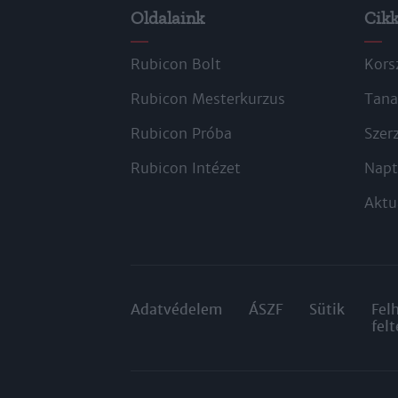
Oldalaink
Cik
Rubicon Bolt
Kors
Rubicon Mesterkurzus
Tana
Rubicon Próba
Szer
Rubicon Intézet
Napt
Aktu
Adatvédelem
ÁSZF
Sütik
Fel
felt