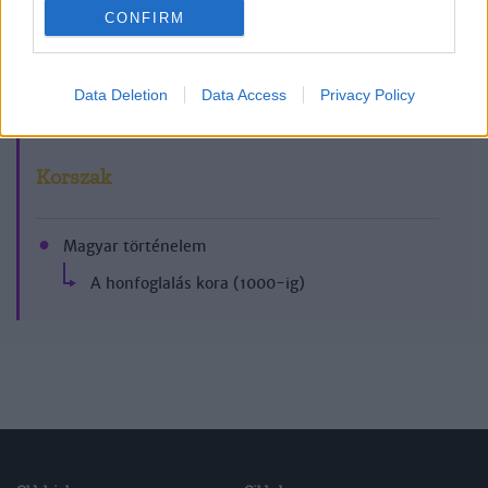
CONFIRM
2016/7.
Data Deletion
Data Access
Privacy Policy
Korszak
Magyar történelem
A honfoglalás kora (1000-ig)