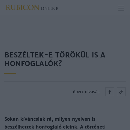
BESZÉLTEK-E TÖRÖKÜL IS A
HONFOGLALÓK?
6perc olvasás
Sokan kíváncsiak rá, milyen nyelven is
beszélhettek hon­foglaló eleink. A történeti