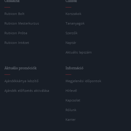
Oldalaink
Cikkek
Rubicon Bolt
Korszakok
Rubicon Mesterkurzus
Tananyagok
Rubicon Próba
Szerzők
Rubicon Intézet
Naptár
Aktuális lapszám
Aktuális promóciók
Információ
Ajándékkártya készítő
Megjelenési időpontok
Ajándék előfizetés aktiválása
Hírlevél
Kapcsolat
Rólunk
Karrier