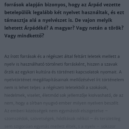
források alapján bizonyos, hogy az Árpád vezette
betelepülők legalább két nyelvet használtak, és ezt
támasztja alá a nyelvészet is. De vajon melyik
lehetett Árpádéké? A magyar? Vagy netán a török?
Vagy mindkettő?
Az írott források és a régészet által feltárt leletek mellett a
nyelv is használható történeti forrásként, hiszen a szavak
őrzik az egykori kultúra és történeti kapcsolatok nyomait. A
nyelvtörténet megállapításainak mellőzésével írt történelem
nem is lehet teljes: a régészeti leletekből a szokások,
hiedelmek, viselet, életmód sok jellemzője kiolvasható, de az
nem, hogy a sírban nyugvó ember milyen nyelven beszélt.
Az emberi közösségek nem egymástól elszigetelve –
szomszédok, szövetségek, hódítások nélkül – és területileg
sem szigorúan egymás mellett éltek, s a nyelv – sokszor