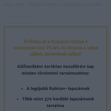
csak a nyelv – megőrzi ezeknek a viszonyoknak a nyomait.
Árulkodó szavak
Minthogy a hangváltozásokat korszakokhoz tudjuk kötni, a
nyelv a történeti kapcsolatok idejéről, az átvett szavak
jellegének köszönhetően pedig a kapcsolatok hozzávetőleges
Próbálja ki a Rubicon Online-t
helyéről is árulkodhat. Például a török eredetű, egykor dzs-
mindössze 200 Ft-ért
, és olvassa a teljes
vel kezdődő szavaknak az ómagyar dzs- › gy-
cikket, hirdetések nélkül!
Előfizetőként korlátlan hozzáférést kap
minden történelmi tartalmunkhoz:
A legújabb Rubicon-lapszámok
Több mint 370 korábbi lapszámunk
tartalma