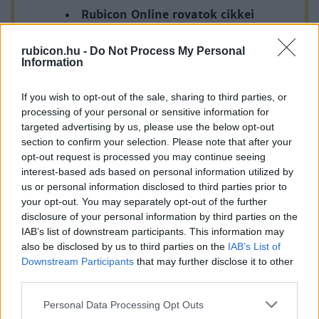
Rubicon Online rovatok cikkei
Hirdetésmentes olvasó felület
rubicon.hu -
Do Not Process My Personal
Information
Kedvenc cikkek elmentése, könyvjelzők
If you wish to opt-out of the sale, sharing to third parties, or
Az első hónap csak 200 Ft-ba kerül. Próbálja
processing of your personal or sensitive information for
ki!
targeted advertising by us, please use the below opt-out
section to confirm your selection. Please note that after your
opt-out request is processed you may continue seeing
KIPRÓBÁLOM 200 FT-ÉRT
interest-based ads based on personal information utilized by
us or personal information disclosed to third parties prior to
your opt-out. You may separately opt-out of the further
Már előfizetőnk?
Ha már regisztrált a Rubicon
disclosure of your personal information by third parties on the
Online-on, kattintson ide:
BELÉPÉS.
Ha még nem
IAB’s list of downstream participants. This information may
rendelkezik felhasználói fiókkal, kattintson ide:
also be disclosed by us to third parties on the
IAB’s List of
REGISZTRÁCIÓ.
Downstream Participants
that may further disclose it to other
third parties.
Please note that this website/app uses one or more Google
Personal Data Processing Opt Outs
services and may gather and store information including but