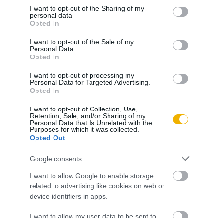
not limited to your visit or usage behaviour. You may click to
I want to opt-out of the Sharing of my
Szerző
personal data.
grant or deny consent to Google and its third-party tags to
Opted In
use your data for below specified purposes in below Google
consent section.
I want to opt-out of the Sale of my
Sándor Klára
Personal Data.
Opted In
Ismerje meg
I want to opt-out of processing my
Personal Data for Targeted Advertising.
A szerző cikkei
Opted In
I want to opt-out of Collection, Use,
Retention, Sale, and/or Sharing of my
Personal Data that Is Unrelated with the
Purposes for which it was collected.
Tananyag
Opted Out
Google consents
Magyar történelem
I want to allow Google to enable storage
A magyarság története a kezdetektől 1490-ig
related to advertising like cookies on web or
device identifiers in apps.
A honfoglalás
I want to allow my user data to be sent to
A honfoglalás (kiegészítő irodalom)