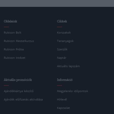
Oldalaink
Cikkek
Rubicon Bolt
Korszakok
Rubicon Mesterkurzus
Tananyagok
Rubicon Próba
Szerzők
Rubicon Intézet
Naptár
Aktuális lapszám
Aktuális promóciók
Információ
Ajándékkártya készítő
Megjelenési időpontok
Ajándék előfizetés aktiválása
Hírlevél
Kapcsolat