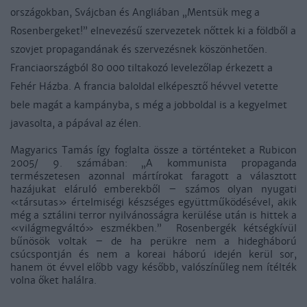
országokban, Svájcban és Angliában „Mentsük meg a
Rosenbergeket!” elnevezésű szervezetek nőttek ki a földből a
szovjet propagandának és szervezésnek köszönhetően.
Franciaországból 80 000 tiltakozó levelezőlap érkezett a
Fehér Házba. A francia baloldal elképesztő hévvel vetette
bele magát a kampányba, s még a jobboldal is a kegyelmet
javasolta, a pápával az élen.
Magyarics Tamás így foglalta össze a történteket a Rubicon
2005/ 9. számában: „A kommunista propaganda
természetesen azonnal mártírokat faragott a választott
hazájukat eláruló emberekből – számos olyan nyugati
«társutas» értelmiségi készséges együttműködésével, akik
még a sztálini terror nyilvánosságra kerülése után is hittek a
«világmegváltó» eszmékben.” Rosenbergék kétségkívül
bűnösök voltak – de ha perükre nem a hidegháború
csúcspontján és nem a koreai háború idején kerül sor,
hanem öt évvel előbb vagy később, valószínűleg nem ítélték
volna őket halálra.