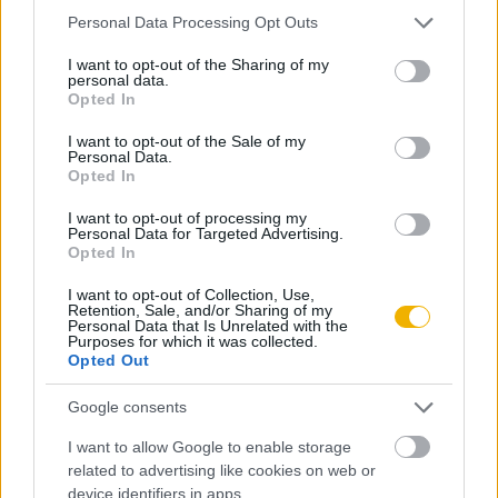
rakétatechnológiai eljárásokról. 1943 és 1945 között több
Please note that this website/app uses one or more Google
Personal Data Processing Opt Outs
mint 9000 oldal terjedelmű dokumentumot juttatott el a
services and may gather and store information including but
szovjet hatóságokhoz.
not limited to your visit or usage behaviour. You may click to
I want to opt-out of the Sharing of my
personal data.
grant or deny consent to Google and its third-party tags to
Opted In
A lebukások egy Klaus Fuchs nevű brit atomfizikus tudós
use your data for below specified purposes in below Google
consent section.
leleplezésével kezdődtek meg, aki 1950. február 3-án
I want to opt-out of the Sale of my
Personal Data.
beismerte a brit elhárításnak, hogy tíz éve a szovjeteknek
Opted In
kémkedik. Az ő vallomása alapján jutott el az FBI az amerikai
I want to opt-out of processing my
Harry Goldig, majd Greenglassig. Ethel Rosenberg öccse nem
Personal Data for Targeted Advertising.
Opted In
volt hajlandó Mexikóba menekülni, ahogy sógora tanácsolta
neki, inkább mindent bevallott. Juliust 1950. július 17-én, a
I want to opt-out of Collection, Use,
Retention, Sale, and/or Sharing of my
feleségét augusztus 11-én tartóztatták le – eredetileg csak
Personal Data that Is Unrelated with the
Purposes for which it was collected.
azzal a szándékkal, hogy a férjet szóra bírják.
Opted Out
Rosenbergék mindent tagadtak a bíróság előtt, pedig bűnük
Google consents
beismerésével elkerülhették volna a halálbüntetést. Meg
I want to allow Google to enable storage
voltak győződve róla, hogy az Egyesült Államok hamarosan
related to advertising like cookies on web or
fasiszta állam lesz, viszont kitör majd a harmadik
device identifiers in apps.