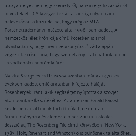
utca, amelyet nem egy személyről, hanem egy házaspárról
neveztek el…) A kivégzettek ártatlansága olyannyira
belevésődött a köztudatba, hogy még az MTA
Történettudományi Intézete által 1998-ban kiadott, A
nemzetközi élet krónikája című kötetben is arról
olvashattunk, hogy ”nem bebizonyított” vád alapján
végezték ki őket, majd egy szemelvényt találhatunk benne
„a vádkoholás anatómiájáról”
Nyikita Szergejevics Hruscsov azonban már az 1970-es
években kiadott emlékirataiban kifejezte háláját
Rosenbergék iránt, akik segítséget nyújtottak a szovjet
atombomba elkészítéséhez. Az amerikai Ronald Radosh
kezdetben ártatlannak tartotta őket, de miután
áttanulmányozta és elemezte a per 200 000 oldalas
dossziéját, The Rosenberg File című könyvében (New York,
1983, Holt, Rinehart and Winston) ő is bűnösnek találta őket.