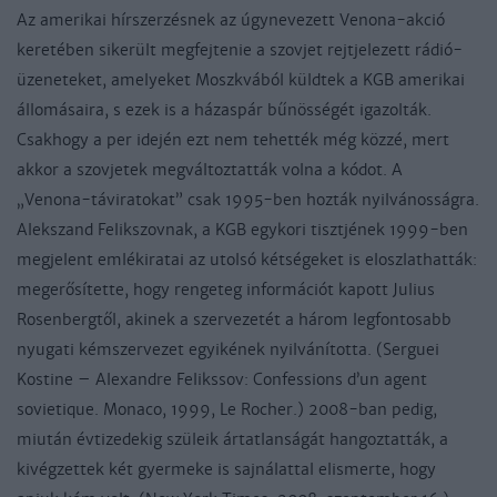
Az amerikai hírszerzésnek az úgynevezett Venona-akció
keretében sikerült megfejtenie a szovjet rejtjelezett rádió-
üzeneteket, amelyeket Moszkvából küldtek a KGB amerikai
állomásaira, s ezek is a házaspár bűnösségét igazolták.
Csakhogy a per idején ezt nem tehették még közzé, mert
akkor a szovjetek megváltoztatták volna a kódot. A
„Venona-táviratokat” csak 1995-ben hozták nyilvánosságra.
Alekszand Felikszovnak, a KGB egykori tisztjének 1999-ben
megjelent emlékiratai az utolsó kétségeket is eloszlathatták:
megerősítette, hogy rengeteg információt kapott Julius
Rosenbergtől, akinek a szervezetét a három legfontosabb
nyugati kémszervezet egyikének nyilvánította. (Serguei
Kostine – Alexandre Felikssov: Confessions d’un agent
sovietique. Monaco, 1999, Le Rocher.) 2008-ban pedig,
miután évtizedekig szüleik ártatlanságát hangoztatták, a
kivégzettek két gyermeke is sajnálattal elismerte, hogy