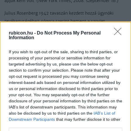
apjuk kém volt. (New York Times, 2008. szeptember 16.)
Julius Rosenberg 1942 tavaszán kezdett hozzá ügynöki
tevékenységéhez: sógora szerint bement a szovjet
konzulátusra és felkínálta szolgálatait. Ethel Rosenberg
rubicon.hu -
Do Not Process My Personal
öccse, David Greenglass 1943-ban az új-mexikói Los
Information
Alamos-i laboratóriumban kapott munkát, ahol az
If you wish to opt-out of the sale, sharing to third parties, or
atombombával kapcsolatos kutatások folytak. Nővére és
processing of your personal or sensitive information for
sógora arról próbálták meggyőzni, hogy az Egyesült
targeted advertising by us, please use the below opt-out
Államoknak meg kellene osztani minden atomtitkot a
section to confirm your selection. Please note that after your
szövetséges Szovjetunióval. Greenglass végül vázlatokat és a
opt-out request is processed you may continue seeing
interest-based ads based on personal information utilized by
laboratórium munkatársainak névsorát bocsátotta
us or personal information disclosed to third parties prior to
Rosenbergék rendelkezésére. Julius Rosenberg pedig
your opt-out. You may separately opt-out of the further
összehozta sógorát egy szovjet ügynökkel, majd 1945-ben
disclosure of your personal information by third parties on the
IAB’s list of downstream participants. This information may
ellopott az Emerson Radio Corporationtól egy
also be disclosed by us to third parties on the
IAB’s List of
gyújtókészüléket, és átadta a szovjeteknek. Kémszolgálata
Downstream Participants
that may further disclose it to other
szépen bővült, egyre többen nyújtottak információkat neki
third parties.