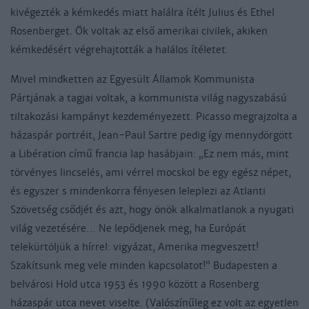
kivégezték a kémkedés miatt halálra ítélt Julius és Ethel
Rosenberget. Ők voltak az első amerikai civilek, akiken
kémkedésért végrehajtották a halálos ítéletet.
Mivel mindketten az Egyesült Államok Kommunista
Pártjának a tagjai voltak, a kommunista világ nagyszabású
tiltakozási kampányt kezdeményezett. Picasso megrajzolta a
házaspár portréit, Jean-Paul Sartre pedig így mennydörgött
a Libération című francia lap hasábjain: „Ez nem más, mint
törvényes lincselés, ami vérrel mocskol be egy egész népet,
és egyszer s mindenkorra fényesen leleplezi az Atlanti
Szövetség csődjét és azt, hogy önök alkalmatlanok a nyugati
világ vezetésére… Ne lepődjenek meg, ha Európát
telekürtöljük a hírrel: vigyázat, Amerika megveszett!
Szakítsunk meg vele minden kapcsolatot!” Budapesten a
belvárosi Hold utca 1953 és 1990 között a Rosenberg
házaspár utca nevet viselte. (Valószínűleg ez volt az egyetlen