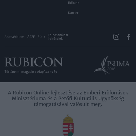
Rólunk
Karrier
Felhasználási
Adatvédelem
ÁSZF
Sütik
feltételek
Történelmi magazin / Alapítva 1989
A Rubicon Online fejlesztése az Emberi Erőforrások
Minisztériuma és a Petőfi Kulturális Ügynökség
támogatásával valósult meg.