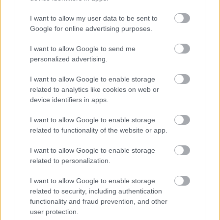
világháború, és Amerikában szovjetköztársaság jön létre.
I want to allow my user data to be sent to
1951. március 29-én az esküdtszék bűnösnek találta őket, s
Google for online advertising purposes.
bár az ügyész nem kérte ezt, április 5-én Irving R. Kaufman
bíró kimondta a halálbüntetést. A bíró abszurditásokat is a
I want to allow Google to send me
personalized advertising.
vádlottak fejére olvasott, még a koreai háborúért is őket
vádolta. Eisenhower elnök pedig nem adott kegyelmet nekik,
I want to allow Google to enable storage
arra hivatkozva, hogy tettükkel több tízmillió ártatlan ember
related to analytics like cookies on web or
device identifiers in apps.
halálát okozhatták volna.
I want to allow Google to enable storage
A férj minden bizonnyal bűnös volt, még akkor is, ha igazi
related to functionality of the website or app.
„atomtitkokat” nem tudott a szovjetek rendelkezésére
bocsátani. Felesége viszont csak bűnpártolást követett el,
I want to allow Google to enable storage
related to personalization.
pénz szállított és gépelt, vagyis az ő büntetése
aránytalannak tűnik. Az FBI nem is kivégeztetni, hanem
I want to allow Google to enable storage
vallomásra kényszeríteni szerette volna őket, s még a
related to security, including authentication
functionality and fraud prevention, and other
villamosszék mellé is elhelyeztek egy telefont, hogy a halálra
user protection.
ítéltek az utolsó percben meggondolhassák magukat, s