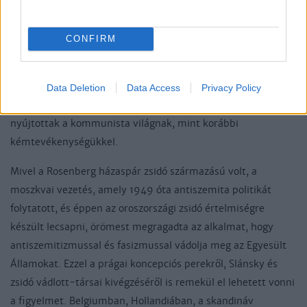
bejelenthessék, hogy vallomást tesznek. Ezzel elkerülhették
volna a halált. Valamennyi bűntársuk vallott, s ezért csak
CONFIRM
börtönbüntetésre ítélték őket. Rosenbergék azonban még
azt is tagadták, hogy kommunisták, a kémkedésben pedig
tökéletesen ártatlannak nyilvánították magukat. A
Data Deletion
Data Access
Privacy Policy
mártírhalált vállalva alighanem nagyobb segítséget
nyújtottak a kommunista világnak, mint korábbi
kémtevékenységükkel.
Mivel a Rosenberg házaspár zsidó származású volt, a
moszkvai vezetés, amely 1949 óta antiszemita politikát
folytatott, és éppen az oroszországi zsidó értelmiségre
készült lecsapni, örömest megragadta az alkalmat, hogy
antiszemitizmussal és fasizmussal vádolja meg az Egyesült
Államokat. Ezzel a prágai koncepciós perekről, Slánsky és
zsidó vádlott-társai kivégzéséről is remekül el lehetett vonni
a figyelmet. Belgiumban, Hollandiában, a skandináv