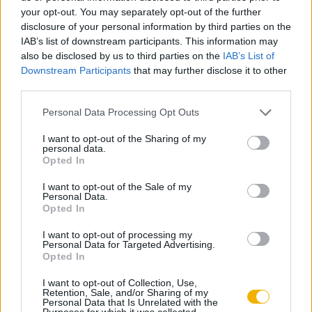
Napóleon azonban tisztában volt azzal, hogy a francia
your opt-out. You may separately opt-out of the further
uralmat egyik riválisa sem nézné jó szemmel Mexikóban,
disclosure of your personal information by third parties on the
IAB’s list of downstream participants. This information may
ezért I. Ferenc Józsefen (ur. 1848-1916) keresztül Miksát
also be disclosed by us to third parties on the
IAB’s List of
kereste meg, hogy trónra ültesse a közép-amerikai
Downstream Participants
that may further disclose it to other
országban.
third parties.
Please note that this website/app uses one or more Google
A főherceg húzódozott, de miután a franciák által rendezett
Personal Data Processing Opt Outs
services and may gather and store information including but
népszavazáson Mexikóban a királypártiak győztek, 1864
not limited to your visit or usage behaviour. You may click to
I want to opt-out of the Sharing of my
tavaszán elfogadta egy olyan ország koronáját, amit még
personal data.
grant or deny consent to Google and its third-party tags to
Opted In
csak nem is ismert. Ez végzetes hibának bizonyult, Miksa
use your data for below specified purposes in below Google
consent section.
ugyanis kétéves mexikói uralkodása alatt teljes tévhitben
I want to opt-out of the Sale of my
Personal Data.
élt: a népszavazás eredményét valósnak fogadta el, az
Opted In
országon belüli polgárháborús konfliktust jóval enyhébbnek
I want to opt-out of processing my
értékelte, és úgy gondolta, liberális kormányzásával
Personal Data for Targeted Advertising.
Opted In
népszerűségre tesz majd szert. Nem gondolt bele abba sem,
hogy a mexikóiak nagy része egy megszálló hatalom
I want to opt-out of Collection, Use,
Retention, Sale, and/or Sharing of my
bábjaként tekint rá, így hiába hozott haladó szellemű
Personal Data that Is Unrelated with the
Purposes for which it was collected.