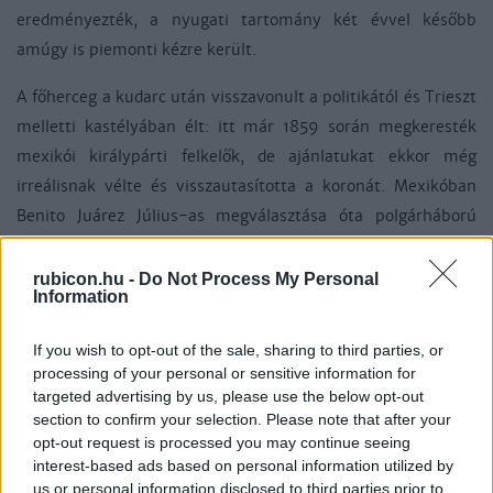
eredményezték, a nyugati tartomány két évvel később
amúgy is piemonti kézre került.
A főherceg a kudarc után visszavonult a politikától és Trieszt
melletti kastélyában élt: itt már 1859 során megkeresték
mexikói királypárti felkelők, de ajánlatukat ekkor még
irreálisnak vélte és visszautasította a koronát. Mexikóban
Benito Juárez Július-as megválasztása óta polgárháború
zajlott, amit Franciaország, a gyarmatot egykor elvesztő
Spanyolország és a déli szomszédját 1848-ben legyőző
rubicon.hu -
Do Not Process My Personal
Information
Egyesült Államok is próbált kihasználni.
If you wish to opt-out of the sale, sharing to third parties, or
III. Napóleon (ur. 1852-1870) hatalmas kölcsönökkel növelte
processing of your personal or sensitive information for
befolyását, majd mikor Juárez elnök a törlesztést
targeted advertising by us, please use the below opt-out
ideiglenesen felmondta, válaszul megtámadta Mexikót, a
section to confirm your selection. Please note that after your
lázadó konzervatívok (pl. nagybirtokosok, egyháziak) pártján
opt-out request is processed you may continue seeing
interest-based ads based on personal information utilized by
1863-ra a francia hadsereg Mexikóvárost is elfoglalta. III.
us or personal information disclosed to third parties prior to