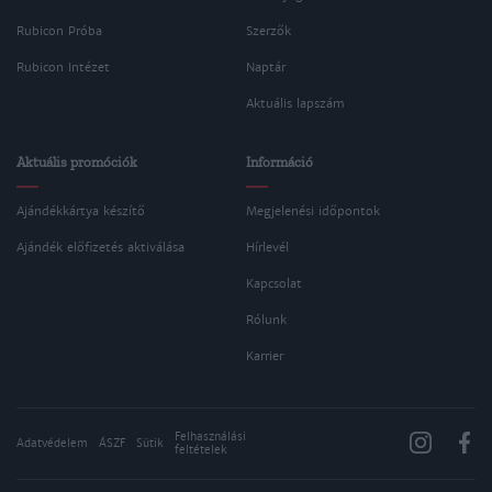
Rubicon Próba
Szerzők
Rubicon Intézet
Naptár
Aktuális lapszám
Aktuális promóciók
Információ
Ajándékkártya készítő
Megjelenési időpontok
Ajándék előfizetés aktiválása
Hírlevél
Kapcsolat
Rólunk
Karrier
Felhasználási
Adatvédelem
ÁSZF
Sütik
feltételek