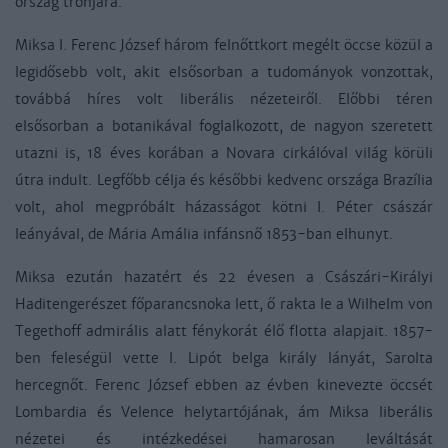
ország trónjára.
Miksa I. Ferenc József három felnőttkort megélt öccse közül a
legidősebb volt, akit elsősorban a tudományok vonzottak,
továbbá híres volt liberális nézeteiről. Előbbi téren
elsősorban a botanikával foglalkozott, de nagyon szeretett
utazni is, 18 éves korában a Novara cirkálóval világ körüli
útra indult. Legfőbb célja és későbbi kedvenc országa Brazília
volt, ahol megpróbált házasságot kötni I. Péter császár
leányával, de Mária Amália infánsnő 1853-ban elhunyt.
Miksa ezután hazatért és 22 évesen a Császári-Királyi
Haditengerészet főparancsnoka lett, ő rakta le a Wilhelm von
Tegethoff admirális alatt fénykorát élő flotta alapjait. 1857-
ben feleségül vette I. Lipót belga király lányát, Sarolta
hercegnőt. Ferenc József ebben az évben kinevezte öccsét
Lombardia és Velence helytartójának, ám Miksa liberális
nézetei és intézkedései hamarosan leváltását