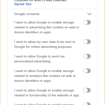
földtörvényt, hiába szélesítette ki a választójogot, és ígért
Opted Out
amnesztiát többek között Juárez egykori elnöknek is, nem
Google consents
szerették meg Mexikóban. Sőt, a hatalmát biztosító francia
hadsereg kegyetlenkedéseit is a jóindulatú, de tájékozatlan
I want to allow Google to enable storage
Miksának tulajdonították, mozgalmat szervezve
related to advertising like cookies on web or
device identifiers in apps.
megbuktatására.
I want to allow my user data to be sent to
Közben az Egyesült Államokban befejeződött a polgárháború,
Google for online advertising purposes.
a szomszédos nagyhatalom pedig – a Monroe-elv
szellemében – nem nézte jó szemmel III. Napóleon mexikói
I want to allow Google to send me
personalized advertising.
térnyerését. Az amerikaiak színleg a mexikói indiánok határ
menti rombolását megtorló csapatokat küldtek át a határon,
I want to allow Google to enable storage
ezek az egységek azonban a franciákkal csaptak össze. A
related to analytics like cookies on web or
device identifiers in apps.
francia császár félt egy esetleges amerikai háborútól, ezért
1866-ben kivonta csapatait az országból, hiába kérve Miksát
I want to allow Google to enable storage
a trón feladására, akinek naivitása életébe került.
related to functionality of the website or app.
A francia hadsereg távozása után a császár helyzete
I want to allow Google to enable storage