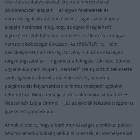
részletes szabályozásával lerakta a modern hazai
iskolarendszer alapjait – az egyes felekezetek és
nemzetiségek oktatásban élvezett jogait azon alapelv
alapján határozta meg, hogy az egyenlőség lehető
legtökéletesebb biztosítása mellett az állam és a magyar
nemzet elsőbbséget élvezzen. Az 1868/XLIV. tc.-ként
becikkelyezett nemzetiségi törvény – Európa első ilyen
tárgyú jogszabálya – ugyanezt a felfogást tükrözte. Eötvös
ugyanakkor nem csupán „nemzeti” szempontból tekintette
szükségesnek a közoktatás fejlesztését, hanem a
polgárosodás folyamatában is fontos mozgatórugóként
tekintett rá. Minisztersége alatt szakfolyóiratot indított –
Néptanítók Lapja címmel –, és az iskolák felszereltségéről is
igyekezett gondoskodni.
Annak ellenére, hogy a báró munkásságát a politikai pártok
később nézetkülönbség nélkül elismerték, és személye köré