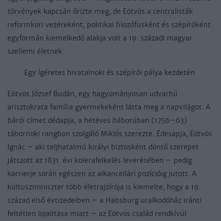
törvények kapcsán őrizte meg, de Eötvös a centralisták
reformkori vezéreként, politikai filozófusként és szépíróként
egyformán kiemelkedő alakja volt a 19. századi magyar
szellemi életnek.
Egy ígéretes hivatalnoki és szépírói pálya kezdetén
Eötvös József Budán, egy hagyományosan udvarhű
arisztokrata família gyermekeként látta meg a napvilágot. A
bárói címet dédapja, a hétéves háborúban (1756–63)
tábornoki rangban szolgáló Miklós szerezte. Édesapja, Eötvös
Ignác – aki teljhatalmú királyi biztosként döntő szerepet
játszott az 1831. évi kolerafelkelés leverésében – pedig
karrierje során egészen az alkancellári pozícióig jutott. A
kultuszminiszter több életrajzírója is kiemelte, hogy a 19.
század első évtizedeiben – a Habsburg uralkodóház iránti
feltétlen lojalitása miatt – az Eötvös család rendkívül