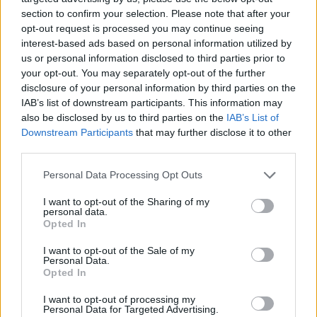
Eötvös József és elvbarátai – miután Landerer Lajos
section to confirm your selection. Please note that after your
opt-out request is processed you may continue seeing
kiprovokálta a korábbi főszerkesztő, Kossuth Lajos távozását
interest-based ads based on personal information utilized by
– 1844-től a Pesti Hírlap hasábjain hirdethették
us or personal information disclosed to third parties prior to
programjukat. A centralisták nézetei a báró regényeiben is
your opt-out. You may separately opt-out of the further
disclosure of your personal information by third parties on the
megjelentek: A falu jegyzője (1845) és a Magyarország 1514-
IAB’s list of downstream participants. This information may
ben (1847) című művek a magyar nemességgel szemben is
also be disclosed by us to third parties on the
IAB’s List of
éles kritikát fogalmaztak meg. A saját elveihez ragaszkodó
Downstream Participants
that may further disclose it to other
politikus „doktriner” attitűdjét jól mutatja, hogy az 1847-
third parties.
ben megnyitott – utolsó – rendi országgyűléstől sokáig
Please note that this website/app uses one or more Google
Personal Data Processing Opt Outs
azért maradt távol, mert a felelős kormány létrehozásának
services and may gather and store information including but
not limited to your visit or usage behaviour. You may click to
I want to opt-out of the Sharing of my
követelését az ellenzék kezdetben nem támogatta, s így az
personal data.
grant or deny consent to Google and its third-party tags to
nem került napirendre. Eötvös végül 1848 márciusában
Opted In
use your data for below specified purposes in below Google
elutazott Pozsonyba. Batthyány Lajos a pozsonyi
consent section.
I want to opt-out of the Sale of my
országgyűlés kerületi ülésén március 23-án hirdette ki
Personal Data.
Opted In
minisztereinek névsorát. Elismertségét jól mutatja, hogy a
Batthyány a vallás- és közoktatásügyi tárcát kínálta fel
I want to opt-out of processing my
Personal Data for Targeted Advertising.