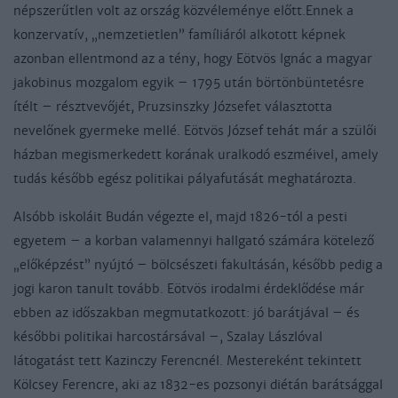
népszerűtlen volt az ország közvéleménye előtt.Ennek a
konzervatív, „nemzetietlen” famíliáról alkotott képnek
azonban ellentmond az a tény, hogy Eötvös Ignác a magyar
jakobinus mozgalom egyik – 1795 után börtönbüntetésre
ítélt – résztvevőjét, Pruzsinszky Józsefet választotta
nevelőnek gyermeke mellé. Eötvös József tehát már a szülői
házban megismerkedett korának uralkodó eszméivel, amely
tudás később egész politikai pályafutását meghatározta.
Alsóbb iskoláit Budán végezte el, majd 1826-tól a pesti
egyetem – a korban valamennyi hallgató számára kötelező
„előképzést” nyújtó – bölcsészeti fakultásán, később pedig a
jogi karon tanult tovább. Eötvös irodalmi érdeklődése már
ebben az időszakban megmutatkozott: jó barátjával – és
későbbi politikai harcostársával –, Szalay Lászlóval
látogatást tett Kazinczy Ferencnél. Mestereként tekintett
Kölcsey Ferencre, aki az 1832-es pozsonyi diétán barátsággal