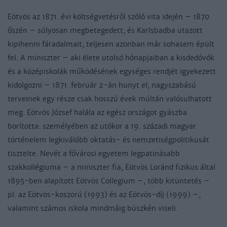
Eötvös az 1871. évi költségvetésről szóló vita idején – 1870
őszén – súlyosan megbetegedett, és Karlsbadba utazott
kipihenni fáradalmait, teljesen azonban már sohasem épült
fel. A miniszter – aki élete utolsó hónapjaiban a kisdedóvók
és a középiskolák működésének egységes rendjét igyekezett
kidolgozni – 1871. február 2-án hunyt el; nagyszabású
terveinek egy része csak hosszú évek múltán valósulhatott
meg. Eötvös József halála az egész országot gyászba
borította: személyében az utókor a 19. századi magyar
történelem legkiválóbb oktatás- és nemzetiségpolitikusát
tisztelte. Nevét a fővárosi egyetem legpatinásabb
szakkollégiuma – a miniszter fia, Eötvös Loránd fizikus által
1895-ben alapított Eötvös Collegium –, több kitüntetés –
pl. az Eötvös-koszorú (1993) és az Eötvös-díj (1999) –,
valamint számos iskola mindmáig büszkén viseli.