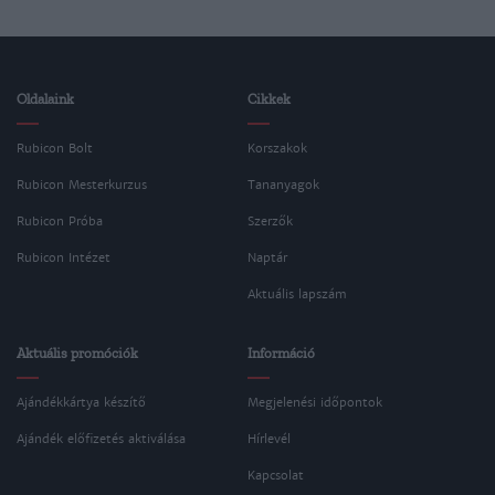
Oldalaink
Cikkek
Rubicon Bolt
Korszakok
Rubicon Mesterkurzus
Tananyagok
Rubicon Próba
Szerzők
Rubicon Intézet
Naptár
Aktuális lapszám
Aktuális promóciók
Információ
Ajándékkártya készítő
Megjelenési időpontok
Ajándék előfizetés aktiválása
Hírlevél
Kapcsolat