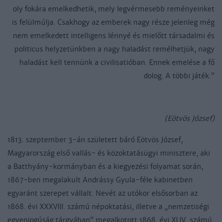
oly fokára emelkedhetik, mely legvérmesebb reményeinket
is felülmúlja. Csakhogy az emberek nagy része jelenleg még
nem emelkedett intelligens lénnyé és mielőtt társadalmi és
politicus helyzetünkben a nagy haladást remélhetjük, nagy
haladást kell tennünk a civilisatióban. Ennek emelése a fő
dolog. A többi játék.”
(Eötvös József)
1813. szeptember 3-án született báró Eötvös József,
Magyarország első vallás- és közoktatásügyi minisztere, aki
a Batthyány-kormányban és a kiegyezési folyamat során,
1867-ben megalakult Andrássy Gyula-féle kabinetben
egyaránt szerepet vállalt. Nevét az utókor elsősorban az
1868. évi XXXVIII. számú népoktatási, illetve a „nemzetiségi
egyenjogúság tárgyában” megalkotott 1868. évi XLIV. számú