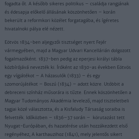
fogadta őt. A később sikeres politikus – családja rangjának
és édesapja előkelő állásának köszönhetően – korán
bekerült a reformkori közélet forgatagába, és ígéretes
hivatalnoki pálya elé nézett.
Eötvös 1834-ben aljegyzői tisztséget nyert Fejér
vármegyében, majd a Magyar Udvari Kancellárián dolgozott
fogalmazóként. 1837-ben pedig az eperjesi királyi tábla
közbírójává nevezték ki. Íróként az 1830-as években Eötvös
egy vígjátékot – A házasulók (1833) – és egy
szomorújátékot – Boszú (1834) – adott közre. Utóbbit a
debreceni színház műsorára is tűzte. Ennek köszönhetően a
Magyar Tudományos Akadémia levelező, majd tiszteletbeli
tagjai közé választotta, és a Kisfaludy Társaság soraiba is
felvették. Időközben – 1836–37 során – körutazást tett
Nyugat-Európában, és hazatérése után hozzákezdett első
regényéhez, A karthauzihoz (1841), mely jelentős sikert