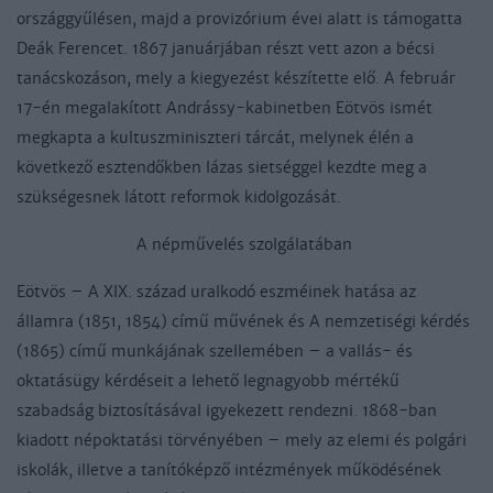
országgyűlésen, majd a provizórium évei alatt is támogatta
Deák Ferencet. 1867 januárjában részt vett azon a bécsi
tanácskozáson, mely a kiegyezést készítette elő. A február
17-én megalakított Andrássy-kabinetben Eötvös ismét
megkapta a kultuszminiszteri tárcát, melynek élén a
következő esztendőkben lázas sietséggel kezdte meg a
szükségesnek látott reformok kidolgozását.
A népművelés szolgálatában
Eötvös – A XIX. század uralkodó eszméinek hatása az
államra (1851, 1854) című művének és A nemzetiségi kérdés
(1865) című munkájának szellemében – a vallás- és
oktatásügy kérdéseit a lehető legnagyobb mértékű
szabadság biztosításával igyekezett rendezni. 1868-ban
kiadott népoktatási törvényében – mely az elemi és polgári
iskolák, illetve a tanítóképző intézmények működésének