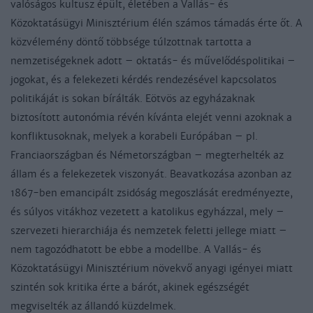
valóságos kultusz épült, életében a Vallás- és
Közoktatásügyi Minisztérium élén számos támadás érte őt. A
közvélemény döntő többsége túlzottnak tartotta a
nemzetiségeknek adott – oktatás- és művelődéspolitikai –
jogokat, és a felekezeti kérdés rendezésével kapcsolatos
politikáját is sokan bírálták. Eötvös az egyházaknak
biztosított autonómia révén kívánta elejét venni azoknak a
konfliktusoknak, melyek a korabeli Európában – pl.
Franciaországban és Németországban – megterhelték az
állam és a felekezetek viszonyát. Beavatkozása azonban az
1867-ben emancipált zsidóság megoszlását eredményezte,
és súlyos vitákhoz vezetett a katolikus egyházzal, mely –
szervezeti hierarchiája és nemzetek feletti jellege miatt –
nem tagozódhatott be ebbe a modellbe. A Vallás- és
Közoktatásügyi Minisztérium növekvő anyagi igényei miatt
szintén sok kritika érte a bárót, akinek egészségét
megviselték az állandó küzdelmek.