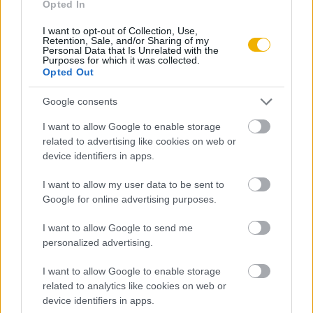
számára.A miniszterek a királyi kinevezést követően, április
Opted In
13-14-én érkeztek Pozsonyból Pestre.
I want to opt-out of Collection, Use,
Retention, Sale, and/or Sharing of my
Eötvös első minisztersége és a „remeteévek”
Personal Data that Is Unrelated with the
Purposes for which it was collected.
Opted Out
Első kultuszminisztersége idején a bárót fáradhatatlan
munkabírás jellemezte: szűk fél év alatt megreformálta az
Google consents
egyetemek működését, megalapozva az oktatás és tanulás
I want to allow Google to enable storage
szabadságát. Kidolgozta a bevett felekezetek egyenlőségét
related to advertising like cookies on web or
megállapító 1848/XX. számú törvény tervezetét, amely a
device identifiers in apps.
történeti felekezetek közé emelte az unitárius és a
I want to allow my user data to be sent to
görögkeleti egyházakat. Eötvös 1848 nyarára az első magyar
Google for online advertising purposes.
népoktatási törvénytervezetet is megalkotta. A tannyelvi
I want to allow Google to send me
szabályozás körül kialakult viták – a miniszter
personalized advertising.
nemzetiségeknek kedvező javaslatát az előkészítő bizottság
szigorítani kívánta – és a felgyorsuló események azonban
I want to allow Google to enable storage
related to analytics like cookies on web or
nem hagytak időt a jogszabály becikkelyezésére. Miután
device identifiers in apps.
Bécs és a magyar kormány kiéleződő konfliktusa 1848