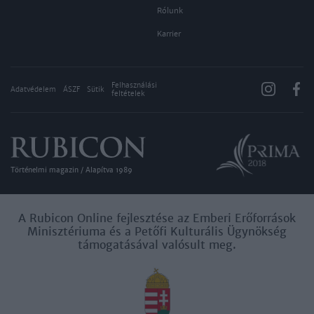
Rólunk
Karrier
Felhasználási
Adatvédelem
ÁSZF
Sütik
feltételek
Történelmi magazin / Alapítva 1989
A Rubicon Online fejlesztése az Emberi Erőforrások
Minisztériuma és a Petőfi Kulturális Ügynökség
támogatásával valósult meg.