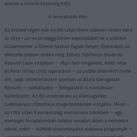
aratott a művelt közönség előtt.
A centralisták élén
Az évtized végén már kiváló szépíróként számon tartott báró
az 1839–40-es országgyűlésen kapcsolódott be a politikai
küzdelmekbe: a főrendi házban foglalt helyet. Elvbarátait az
ellenzéki oldalon találta meg. Eötvös Széchenyi István és
Kossuth Lajos vitájában – 1841-ben megjelent, Kelet népe
és Pesti Hírlap című röpiratával – az utóbbi államférfi mellé
állt, saját nézetrendszere azonban az általa támogatott
Kossuth – radikálisabb – felfogásától is markánsan
különbözött. Az ifjú arisztokrata az államügyeket
tudományos-filozofikus megközelítésben vizsgálta. Mivel –
az 1789 utáni franciaországi események tükrében – egy
esetleges forradalomban halálos veszélyt látott a nemzetre
nézve, ezért – külföldi olvasmányaira alapozva programját –