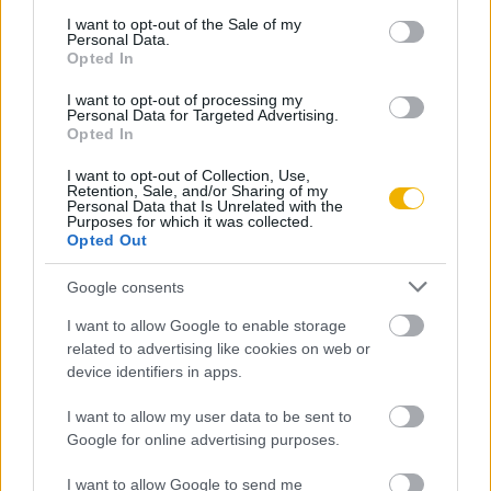
consent section.
jobban állták a rengéseket, mint a módosabb polgárok
I want to opt-out of the Sale of my
Personal Data.
kőházai, vagy a bolthajtásos, többszintes paloták.
Opted In
A Mária Terézia által készíttetett kárfelmérő jelentésből
I want to opt-out of processing my
Personal Data for Targeted Advertising.
ennek megfelelően nem csak a földrengés károsultjait,
Opted In
hanem az ott élő népesség rétegződését, anyagi viszonyait is
I want to opt-out of Collection, Use,
megismerhetjük, hiszen a nagyobb károk a tehetősebbeket
Retention, Sale, and/or Sharing of my
Personal Data that Is Unrelated with the
sújtották. Karl Frieder és más kortárs festők ábrázolásai,
Purposes for which it was collected.
Opted Out
valamint a királynői biztosok jelentései a katasztrófa
méreteinek megbecsülésében is segítségünkre lehetnek: a
Google consents
komáromi földrengést e beszámolók alapján 6,3-as
I want to allow Google to enable storage
erősségűre becsülik, ami a legerősebb földmozgásnak számít
related to advertising like cookies on web or
Magyarország írott történetében.
device identifiers in apps.
A földrengések esetében gyakran előfordul, hogy egy
I want to allow my user data to be sent to
kiemelkedően erős esetet utómozgások és későbbi rengések
Google for online advertising purposes.
követnek: ez sajnos Komárom esetében is így volt, ahol 10
I want to allow Google to send me