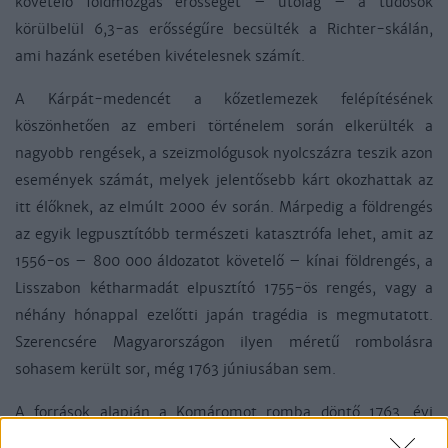
követelő földmozgás erősségét – utólag – a tudósok
körülbelül 6,3-as erősségűre becsülték a Richter-skálán,
ami hazánk esetében kivételesnek számít.
A Kárpát-medencét a kőzetlemezek felépítésének
köszönhetően az emberi történelem során elkerülték a
nagyobb rengések, a szeizmológusok nyolcszázra teszik azon
események számát, melyek jelentősebb kárt okozhattak az
itt élőknek, az elmúlt 2000 év során. Márpedig a földrengés
az egyik legpusztítóbb természeti katasztrófa lehet, amit az
1556-os – 800 000 áldozatot követelő – kínai földrengés, a
Lisszabon kétharmadát elpusztító 1755-ös rengés, vagy a
néhány hónappal ezelőtti japán tragédia is megmutatott.
Szerencsére Magyarországon ilyen méretű rombolásra
sohasem került sor, még 1763 júniusában sem.
A források alapján a Komáromot romba döntő 1763. évi
földrengés epicentruma Győrtől északkeletre és Komáromtól