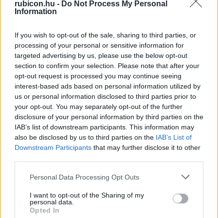
rubicon.hu -
Do Not Process My Personal
északnyugatra helyezkedhetett el, de a föld mozgását még
Information
Drezdában és Lipcsében is megérezték. A feljegyzések
tanúsága szerint a természeti katasztrófa a Duna-parti
If you wish to opt-out of the sale, sharing to third parties, or
processing of your personal or sensitive information for
város mellett Ácson, Bábolnán és Győrben is pusztított,
targeted advertising by us, please use the below opt-out
számos lakóház mellett pedig romba döntötte a zsámbéki
section to confirm your selection. Please note that after your
bazilika épületét is. A földrengés azonban a legtöbb
opt-out request is processed you may continue seeing
interest-based ads based on personal information utilized by
áldozatot Komáromban követelte: a források szerint június
us or personal information disclosed to third parties prior to
28-án 63 ember vesztette életét, és 120-an sebesültek
your opt-out. You may separately opt-out of the further
meg, miközben a város épületeinek harmada romhalmazzá
disclosure of your personal information by third parties on the
vált, és csak egytizede maradt sértetlenül.
IAB’s list of downstream participants. This information may
also be disclosed by us to third parties on the
IAB’s List of
A földrengés sokkal több áldozatot is követelhetett volna, ha
Downstream Participants
that may further disclose it to other
third parties.
a térségben élő parasztok nem egy ősi építészeti technika
szerint építkeznek: lakóházaik alapanyaga vályog és
Please note that this website/app uses one or more Google
Personal Data Processing Opt Outs
services and may gather and store information including but
rugalmas fűzfavessző volt, az egyszerű kunyhók – és azok
not limited to your visit or usage behaviour. You may click to
I want to opt-out of the Sharing of my
kéményei – pedig az alap felé fokozatosan szélesedtek. Így a
personal data.
grant or deny consent to Google and its third-party tags to
Opted In
sanyarúbb anyagi helyzet dacára az ő épületeik sokkal
use your data for below specified purposes in below Google