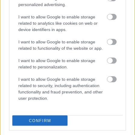
esztendővel később egy hasonló katasztrófa 500 házat
personalized advertising.
döntött romba. Ezt követően a térségben átlagosan
I want to allow Google to enable storage
húszévente tapasztaltak erősebb rengéseket, majd a föld
related to analytics like cookies on web or
1850 után elcsendesedett. Azóta Kecskeméten, Egerben,
device identifiers in apps.
Dunaharasztiban és legutóbb Berhidán fordultak elő
I want to allow Google to enable storage
jelentősebb földrengések, melyek a 20. század technikai
related to functionality of the website or app.
fejlődésének köszönhetően – legalábbis emberéletekben –
mind kevesebb kárt okoztak.
I want to allow Google to enable storage
related to personalization.
I want to allow Google to enable storage
related to security, including authentication
functionality and fraud prevention, and other
Oldalaink
Cikkek
user protection.
Rubicon Bolt
Korszakok
CONFIRM
Rubicon Mesterkurzus
Tananyagok
Rubicon Próba
Szerzők