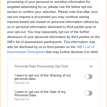
pazarlása és népszerűtlen kegyencei miatt, de békés
processing of your personal or sensitive information for
targeted advertising by us, please use the below opt-out
külpolitikája miatt nem volt szüksége nagyobb jövedelemre,
section to confirm your selection. Please note that after your
és mindig készen állt az engedményekre, a kiegyezésre. Fia,
opt-out request is processed you may continue seeing
I. Károly józan, mérsékelt és takarékos király volt, vallásos,
interest-based ads based on personal information utilized by
us or personal information disclosed to third parties prior to
lelkiismeretes, kifinomult, művészetkedvelő személyiség. De
your opt-out. You may separately opt-out of the further
hiányzott belőle apja rugalmassága, szívélyessége,
disclosure of your personal information by third parties on the
kompromisszum-készsége. Ráadásul a harmincéves háború
IAB’s list of downstream participants. This information may
tombolása idején kormányzott, amikor az angolok elvárták
also be disclosed by us to third parties on the
IAB’s List of
Downstream Participants
that may further disclose it to other
uralkodójuktól, hogy nagyhatalomhoz méltó módon
third parties.
beavatkozzon az európai konfliktusokba, az ehhez
Please note that this website/app uses one or more Google
szükséges, nagyhatalomhoz illő jövedelmet viszont nem
Personal Data Processing Opt Outs
services and may gather and store information including but
kívánták biztosítani számára.
not limited to your visit or usage behaviour. You may click to
I want to opt-out of the Sharing of my
personal data.
grant or deny consent to Google and its third-party tags to
Opted In
Az angol parlament képviselői gyanakodtak a király
use your data for below specified purposes in below Google
kegyencére, Buckingham hercegére. Egy sikertelen tengeri
consent section.
I want to opt-out of the Sale of my
Personal Data.
hadjárata után vád alá is akarták helyezni, mire a király
Opted In
feloszlatta mind az első (1625), mind a második parlamentjét