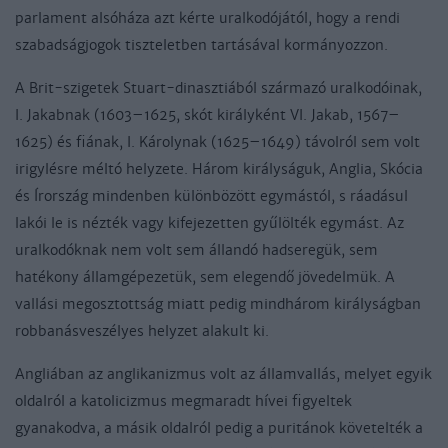
parlament alsóháza azt kérte uralkodójától, hogy a rendi
szabadságjogok tiszteletben tartásával kormányozzon.
A Brit-szigetek Stuart-dinasztiából származó uralkodóinak,
I. Jakabnak (1603–1625, skót királyként VI. Jakab, 1567–
1625) és fiának, I. Károlynak (1625–1649) távolról sem volt
irigylésre méltó helyzete. Három királyságuk, Anglia, Skócia
és Írország mindenben különbözött egymástól, s ráadásul
lakói le is nézték vagy kifejezetten gyűlölték egymást. Az
uralkodóknak nem volt sem állandó hadseregük, sem
hatékony államgépezetük, sem elegendő jövedelmük. A
vallási megosztottság miatt pedig mindhárom királyságban
robbanásveszélyes helyzet alakult ki.
Angliában az anglikanizmus volt az államvallás, melyet egyik
oldalról a katolicizmus megmaradt hívei figyeltek
gyanakodva, a másik oldalról pedig a puritánok követelték a