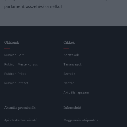
parlament összehívása nélkül.
Oldalaink
Cikkek
Rubicon Bolt
Korszakok
Rubicon Mesterkurzus
Tananyagok
Rubicon Próba
Szerzők
Rubicon Intézet
Naptár
Aktuális lapszám
Aktuális promóciók
Információ
Ajándékkártya készítő
Megjelenési időpontok