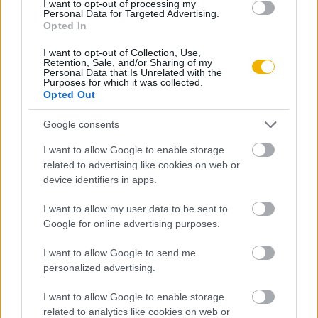
I want to opt-out of processing my
(1626). Pénzre azonban szüksége volt, és a parlament
Personal Data for Targeted Advertising.
hozzájárulása nélkül felhasználható források hamar
Opted In
kimerültek.
I want to opt-out of Collection, Use,
Retention, Sale, and/or Sharing of my
Personal Data that Is Unrelated with the
Károly kénytelen volt összehívni harmadik parlamentjét
Purposes for which it was collected.
(1628–1629). A képviselők jelezték, hogy hajlandók
Opted Out
megszavazni némi adót, de előbb elvárják „a sérelmek
Google consents
orvoslását”. Azt követelték, hogy ismerjék el a parlament
I want to allow Google to enable storage
hozzájárulása nélküli adóztatás, a per nélküli
related to advertising like cookies on web or
bebörtönöztetés és a katonák civil személyekhez történő
device identifiers in apps.
beszállásoltatásának törvénytelenségét. Egyes radikálisok
ezt határozatilag kívánták kimondani, az egyelőre mérsékelt
I want to allow my user data to be sent to
Google for online advertising purposes.
többség azonban inkább a kérvény eszközéhez folyamodott.
I want to allow Google to send me
1628. június 7-én I. Károly aláírta a Jog kérvényét (Petition
personalized advertising.
of Right). Ez a dokumentum megállapította, hogy az angolok
különböző szabadságjogokkal rendelkeznek, s ezért senki
I want to allow Google to enable storage
related to analytics like cookies on web or
sem kényszeríthető, hogy kölcsönt, ajándékot vagy adót