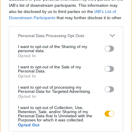
végső rohammal vezetett eredményre, melynek eseményei
IAB’s list of downstream participants. This information may
also be disclosed by us to third parties on the
IAB’s List of
mindenki számára ismeretesek: a szultán roppant hadereje a
Downstream Participants
that may further disclose it to other
délelőtt során hadrendbe állt a vár kapuja előtt, Zrínyi
third parties.
azonban megelőzte az ellenséget, és 700 katonájával
Please note that this website/app uses one or more Google
Personal Data Processing Opt Outs
váratlanul kirontott a várból.
services and may gather and store information including but
not limited to your visit or usage behaviour. You may click to
I want to opt-out of the Sharing of my
A híres „kirohanás” a védők csekély létszáma ellenére
personal data.
grant or deny consent to Google and its third-party tags to
Opted In
komoly zavart idézett elő az oszmánok soraiban, akik csak
use your data for below specified purposes in below Google
consent section.
hosszas küzdelem – és Zrínyi Miklós halála – árán jutottak
I want to opt-out of the Sale of my
Personal Data.
be az erődbe, de a védők még a termekben is az utolsó
Opted In
emberig kitartottak. A török veszteségeket még tetézte,
I want to opt-out of processing my
hogy a kirohanás előtt Zrínyi felgyújtatta a lőporraktárat,
Personal Data for Targeted Advertising.
Opted In
mely éppen akkor robbant fel, amikor a győztesek
bevonultak a várba. A Szigetvárt romba döntő tüzes csapda
I want to opt-out of Collection, Use,
Retention, Sale, and/or Sharing of my
több ezer katona – és kis híján Szokollu Mehmed pasa –
Personal Data that Is Unrelated with the
Purposes for which it was collected.
életét követelte, ezzel a török veszteségek körülbelül 25 000
Opted Out
főre emelkedtek.