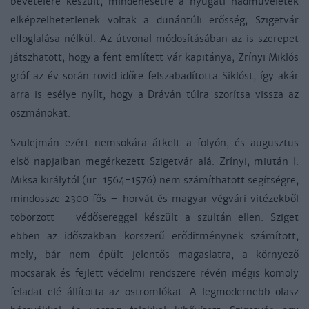
bevételére készült, mindenesetre a nyugati hadműveletek
elképzelhetetlenek voltak a dunántúli erősség, Szigetvár
elfoglalása nélkül. Az útvonal módosításában az is szerepet
játszhatott, hogy a fent említett vár kapitánya, Zrínyi Miklós
gróf az év során rövid időre felszabadította Siklóst, így akár
arra is esélye nyílt, hogy a Dráván túlra szorítsa vissza az
oszmánokat.
Szulejmán ezért nemsokára átkelt a folyón, és augusztus
első napjaiban megérkezett Szigetvár alá. Zrínyi, miután I.
Miksa királytól (ur. 1564-1576) nem számíthatott segítségre,
mindössze 2300 fős – horvát és magyar végvári vitézekből
toborzott – védősereggel készült a szultán ellen. Sziget
ebben az időszakban korszerű erődítménynek számított,
mely, bár nem épült jelentős magaslatra, a környező
mocsarak és fejlett védelmi rendszere révén mégis komoly
feladat elé állította az ostromlókat. A legmodernebb olasz