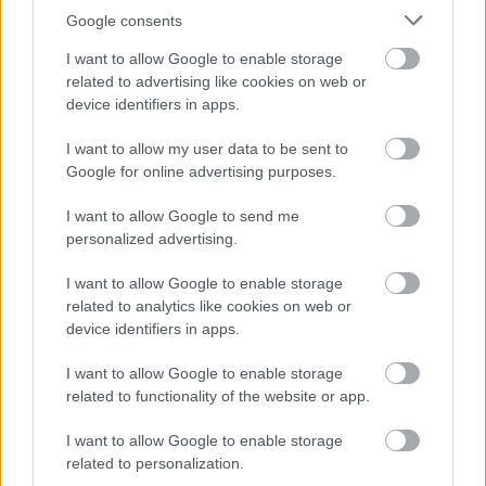
Google consents
Ismeretes, hogy a 17. századi költő és hadvezér, Zrínyi Miklós
I want to allow Google to enable storage
híres eposzában úgy örökítette meg a szeptember 6-i
related to advertising like cookies on web or
eseményeket, hogy Szulejmán a hős kapitány kardjától
device identifiers in apps.
vesztette életét; a szultán valóban életét vesztette az
I want to allow my user data to be sent to
ostrom alatt, halálát azonban vélhetően a megerőltető
Google for online advertising purposes.
utazás okozta. A váratlan esemény mindenesetre
kellemetlen fordulat volt a törökök számára, ezért a vár
I want to allow Google to send me
personalized advertising.
bevétele után a diván – a szultáni haditanács – úgy döntött,
befejezi a hadjáratot.
I want to allow Google to enable storage
related to analytics like cookies on web or
A nagyvezír Szulejmán nevében győzelmi nyilatkozatot adott
device identifiers in apps.
ki, majd az oszmán fősereget visszavezette a birodalom
I want to allow Google to enable storage
szívébe. Az uralkodó halálát még hosszú heteken át titokban
related to functionality of the website or app.
tartották, és csak Konstantinápolyban jelentették azt be, II.
Szelim (ur. 1566-1574) trónra lépésével egy időben. Zrínyi
I want to allow Google to enable storage
önfeláldozása viszont a szultán megölése nélkül is komoly
related to personalization.