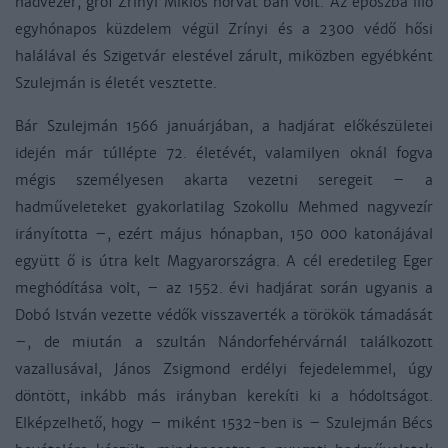
hadvezér, gróf Zrínyi Miklós horvát bán volt. Az eposzba illő
egyhónapos küzdelem végül Zrínyi és a 2300 védő hősi
halálával és Szigetvár elestével zárult, miközben egyébként
Szulejmán is életét vesztette.
Bár Szulejmán 1566 januárjában, a hadjárat előkészületei
idején már túllépte 72. életévét, valamilyen oknál fogva
mégis személyesen akarta vezetni seregeit – a
hadműveleteket gyakorlatilag Szokollu Mehmed nagyvezír
irányította –, ezért május hónapban, 150 000 katonájával
együtt ő is útra kelt Magyarországra. A cél eredetileg Eger
meghódítása volt, – az 1552. évi hadjárat során ugyanis a
Dobó István vezette védők visszaverték a törökök támadását
–, de miután a szultán Nándorfehérvárnál találkozott
vazallusával, János Zsigmond erdélyi fejedelemmel, úgy
döntött, inkább más irányban kerekíti ki a hódoltságot.
Elképzelhető, hogy – miként 1532-ben is – Szulejmán Bécs