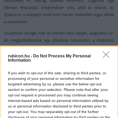
bástyákkal és vastag falakkal kibővített Szigetvár egy
hármas felosztású erődrendszer volt, ahol az óváros, az
újváros és a központi erőd mint három különálló sziget álltak
a mocsárban.
Szulejmán seregei már az ostrom első napján, augusztus 6-
án megpróbálkoztak egy általános rohammal, a kísérletet
azonban Zrínyi és katonái eredményesen visszaverték. A
következő hetek hadi eseményei aztán a törököknél
rubicon.hu -
Do Not Process My Personal
Information
„megszokott módon” alakultak: a török ágyúk több napon át
tűzárral borították el a védőket, aknákat ástak, és augusztus
If you wish to opt-out of the sale, sharing to third parties, or
során lassan elfoglalták az ó- és újváros erődítményét.
processing of your personal or sensitive information for
targeted advertising by us, please use the below opt-out
Szulejmán fenyegetések és ígéretek révén többször próbálta
section to confirm your selection. Please note that after your
megadásra kényszeríteni Zrínyit – nem kevesebbet ígért
opt-out request is processed you may continue seeing
interest-based ads based on personal information utilized by
neki, mint Horvátország koronáját –, ám a kapitány a
us or personal information disclosed to third parties prior to
nyomasztó túlerő és Bécs érdektelensége dacára sem
your opt-out. You may separately opt-out of the further
nyitotta ki Szigetvár kapuit. Az ostrom a szeptember 6-i
disclosure of your personal information by third parties on the