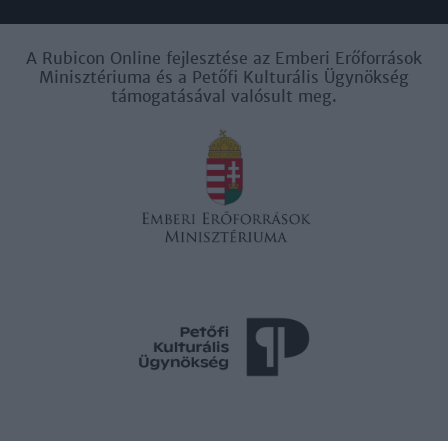
A Rubicon Online fejlesztése az Emberi Erőforrások
Minisztériuma és a Petőfi Kulturális Ügynökség
támogatásával valósult meg.