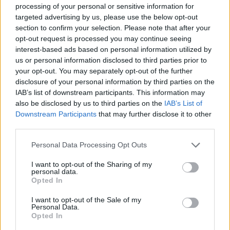
hadjáratban a fosztogatók valódi létszáma 15, esetleg 20 000
processing of your personal or sensitive information for
targeted advertising by us, please use the below opt-out
fő – de akadnak olyanok is, akik szerint mindössze 6000 fő –
section to confirm your selection. Please note that after your
lehetett. Az összegyűlt oszmán erők aztán egészen az ősz
opt-out request is processed you may continue seeing
kezdetéig Szendrő környékén állomásoztak, majd
interest-based ads based on personal information utilized by
Havasalföldön keresztülvágva, a Lator folyó forrásvidékén
us or personal information disclosed to third parties prior to
your opt-out. You may separately opt-out of the further
átkeltek a Kárpátok hágóin, és három nap alatt állítólag több
disclosure of your personal information by third parties on the
száz erdélyi települést égettek fel. Nyilván – a sereg
IAB’s list of downstream participants. This information may
méretéről szóló információkhoz hasonlóan – ezek a
also be disclosed by us to third parties on the
IAB’s List of
Downstream Participants
that may further disclose it to other
híradások is túloznak, az viszont tény, hogy a villámgyorsan
third parties.
száguldozó török sereg október 9-e után rövid idő alatt
rengeteg kincset, élelmiszert és foglyot – elsősorban nőket
Please note that this website/app uses one or more Google
Personal Data Processing Opt Outs
services and may gather and store information including but
és gyerekeket – rabolt össze.
not limited to your visit or usage behaviour. You may click to
I want to opt-out of the Sharing of my
personal data.
grant or deny consent to Google and its third-party tags to
A korábbi hadjáratok tapasztalatai nyomán Báthory vajda
Opted In
use your data for below specified purposes in below Google
nem támadt azonnal a portyázó oszmánokra, hanem – a
consent section.
I want to opt-out of the Sale of my
lakosság nagy részét a hegyekbe menekítve – kivárta, míg
Personal Data.
Opted In
az ellenség a rablásban elfárad, a vagyonszerzéstől pedig