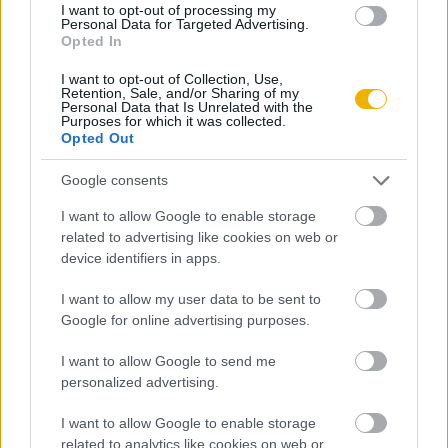
elkényelmesedik. A híres török történetíró, Kemálpasazáde,
I want to opt-out of processing my
Personal Data for Targeted Advertising.
az itáliai Antonio Bonfini és a szász krónikások egyetértenek
Opted In
abban, hogy a Kenyérmezőn vívott ütközetre már akkor
I want to opt-out of Collection, Use,
került sor, amikor a török sereg hazatéréshez készülődött; a
Retention, Sale, and/or Sharing of my
Personal Data that Is Unrelated with the
Báthory István és Kinizsi Pál vezette – feltehetően szintén
Purposes for which it was collected.
Opted Out
20 000 fős – magyar sereg október 13-án valószínűleg
éppen a táborbontás jelére állt hadrendbe a csatamezőt
Google consents
szegélyező erdő rejtekében.
I want to allow Google to enable storage
related to advertising like cookies on web or
A kenyérmezei ütközetben a magyar és az oszmán sereg
device identifiers in apps.
egyaránt három részre osztva harcolt: a centrumot a
keresztény oldalon Báthory, míg az ellenségnél Isza bég
I want to allow my user data to be sent to
vezette, a Kinizsi által irányított magyar jobbszárny Ali
Google for online advertising purposes.
béggel, a – vélhetően Brankovics parancsnoksága alatt álló
I want to allow Google to send me
– balszárny pedig Báli béggel csapott össze. Miután a
personalized advertising.
magyar seregben számos nehézfegyverzetű harcos küzdött,
I want to allow Google to enable storage
Báthoryék a csata kezdetétől fogva fölényben harcoltak,
related to analytics like cookies on web or