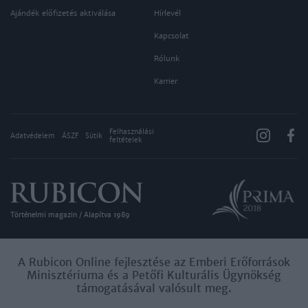
Ajándék előfizetés aktiválása
Hírlevél
Kapcsolat
Rólunk
Karrier
Felhasználási
Adatvédelem
ÁSZF
Sütik
feltételek
Történelmi magazin / Alapítva 1989
A Rubicon Online fejlesztése az Emberi Erőforrások
Minisztériuma és a Petőfi Kulturális Ügynökség
támogatásával valósult meg.