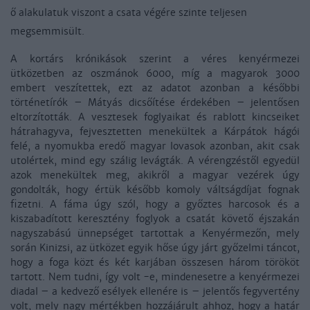
ő alakulatuk viszont a csata végére szinte teljesen
megsemmisült.
A kortárs krónikások szerint a véres kenyérmezei
ütközetben az oszmánok 6000, míg a magyarok 3000
embert veszítettek, ezt az adatot azonban a későbbi
történetírók – Mátyás dicsőítése érdekében – jelentősen
eltorzították. A vesztesek foglyaikat és rablott kincseiket
hátrahagyva, fejvesztetten menekültek a Kárpátok hágói
felé, a nyomukba eredő magyar lovasok azonban, akit csak
utolértek, mind egy szálig levágták. A vérengzéstől egyedül
azok menekültek meg, akikről a magyar vezérek úgy
gondolták, hogy értük később komoly váltságdíjat fognak
fizetni. A fáma úgy szól, hogy a győztes harcosok és a
kiszabadított keresztény foglyok a csatát követő éjszakán
nagyszabású ünnepséget tartottak a Kenyérmezőn, mely
során Kinizsi, az ütközet egyik hőse úgy járt győzelmi táncot,
hogy a foga közt és két karjában összesen három törököt
tartott. Nem tudni, így volt -e, mindenesetre a kenyérmezei
diadal – a kedvező esélyek ellenére is – jelentős fegyvertény
volt, mely nagy mértékben hozzájárult ahhoz, hogy a határ