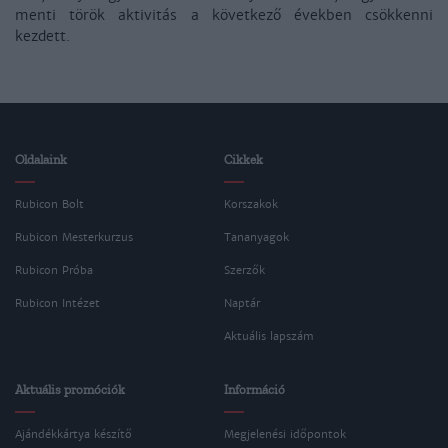
menti török aktivitás a következő években csökkenni
kezdett.
Oldalaink
Cikkek
Rubicon Bolt
Korszakok
Rubicon Mesterkurzus
Tananyagok
Rubicon Próba
Szerzők
Rubicon Intézet
Naptár
Aktuális lapszám
Aktuális promóciók
Információ
Ajándékkártya készítő
Megjelenési időpontok