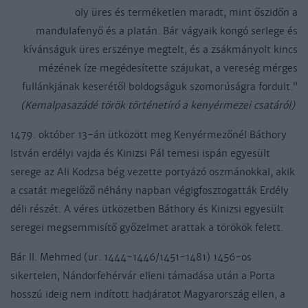
oly üres és terméketlen maradt, mint őszidőn a
mandulafenyő és a platán. Bár vágyaik kongó serlege és
kívánságuk üres erszénye megtelt, és a zsákmányolt kincs
mézének íze megédesítette szájukat, a vereség mérges
fullánkjának keserétől boldogságuk szomorúságra fordult.”
(Kemalpasazádé török történetíró a kenyérmezei csatáról)
1479. október 13-án ütközött meg Kenyérmezőnél Báthory
István erdélyi vajda és Kinizsi Pál temesi ispán egyesült
serege az Ali Kodzsa bég vezette portyázó oszmánokkal, akik
a csatát megelőző néhány napban végigfosztogatták Erdély
déli részét. A véres ütközetben Báthory és Kinizsi egyesült
seregei megsemmisítő győzelmet arattak a törökök felett.
Bár II. Mehmed (ur. 1444-1446/1451-1481) 1456-os
sikertelen, Nándorfehérvár elleni támadása után a Porta
hosszú ideig nem indított hadjáratot Magyarország ellen, a