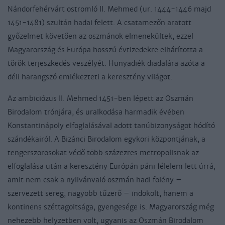
Nándorfehérvárt ostromló II. Mehmed (ur. 1444-1446 majd
1451-1481) szultán hadai felett. A csatamezőn aratott
győzelmet követően az oszmánok elmenekültek, ezzel
Magyarország és Európa hosszú évtizedekre elhárította a
török terjeszkedés veszélyét. Hunyadiék diadalára azóta a
déli harangszó emlékezteti a keresztény világot.
Az ambiciózus II. Mehmed 1451-ben lépett az Oszmán
Birodalom trónjára, és uralkodása harmadik évében
Konstantinápoly elfoglalásával adott tanúbizonyságot hódító
szándékairól. A Bizánci Birodalom egykori központjának, a
tengerszorosokat védő több százezres metropolisnak az
elfoglalása után a keresztény Európán páni félelem lett úrrá,
amit nem csak a nyilvánvaló oszmán hadi fölény –
szervezett sereg, nagyobb tűzerő – indokolt, hanem a
kontinens széttagoltsága, gyengesége is. Magyarország még
nehezebb helyzetben volt, ugyanis az Oszmán Birodalom