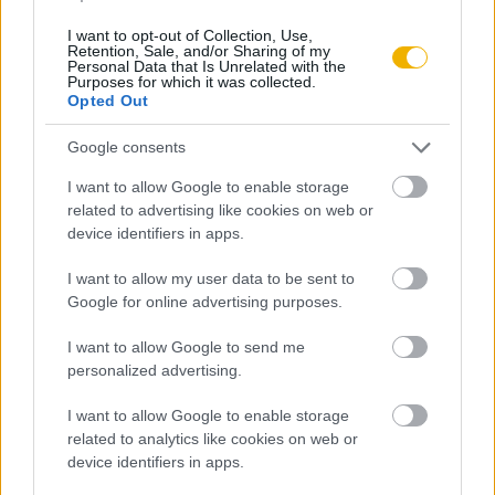
a magyar felmentő seregek bejutását megakadályozza, a
I want to opt-out of Collection, Use,
szultán arra utasította Baltoglu admirálist, hogy 200 hajóból
Retention, Sale, and/or Sharing of my
Personal Data that Is Unrelated with the
álló flottájából állítson hajózárat a vártól északra. Mehmed
Purposes for which it was collected.
és alvezérei azonban komoly mulasztást követtek el azzal,
Opted Out
hogy nem szállták meg a Duna és a Száva szemben fekvő
Google consents
partjait – erejük pedig lett volna hozzá –, így aztán Hunyadi
seregei kiépíthették állásaikat, naszádjaikkal és szerb
I want to allow Google to enable storage
related to advertising like cookies on web or
dereglyék segítségével pedig július 14-én javarészt
device identifiers in apps.
megsemmisítették a Baltoglu-féle hajózárat.
I want to allow my user data to be sent to
A törökverő vezér aztán az éjszaka során erősítést és élelmet
Google for online advertising purposes.
juttatott az ostromlottak számára. Ettől kezdve Mehmed
I want to allow Google to send me
szultán volt lépéshátrányban, ugyanis táborában járvány
personalized advertising.
ütötte fel a fejét, Kapisztrán szerb–magyar felkelő seregei
pedig megjelentek a Száva túlpartján. A fejlemények
I want to allow Google to enable storage
related to analytics like cookies on web or
nyomán a szultán július 21-én döntő rohamra szánta el
device identifiers in apps.
magát, és a támadás során seregei kis híján