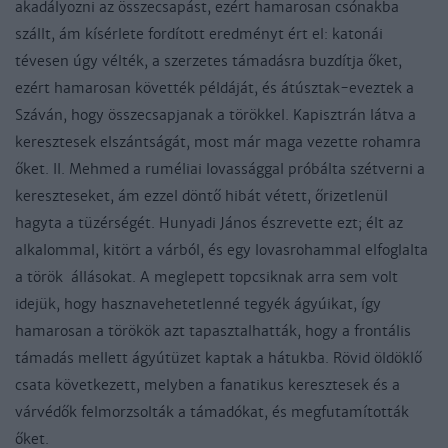
akadályozni az összecsapást, ezért hamarosan csónakba
szállt, ám kísérlete fordított eredményt ért el: katonái
tévesen úgy vélték, a szerzetes támadásra buzdítja őket,
ezért hamarosan követték példáját, és átúsztak-eveztek a
Száván, hogy összecsapjanak a törökkel. Kapisztrán látva a
keresztesek elszántságát, most már maga vezette rohamra
őket. II. Mehmed a ruméliai lovassággal próbálta szétverni a
kereszteseket, ám ezzel döntő hibát vétett, őrizetlenül
hagyta a tüzérségét. Hunyadi János észrevette ezt; élt az
alkalommal, kitört a várból, és egy lovasrohammal elfoglalta
a török állásokat. A meglepett topcsiknak arra sem volt
idejük, hogy hasznavehetetlenné tegyék ágyúikat, így
hamarosan a törökök azt tapasztalhatták, hogy a frontális
támadás mellett ágyútüzet kaptak a hátukba. Rövid öldöklő
csata következett, melyben a fanatikus keresztesek és a
várvédők felmorzsolták a támadókat, és megfutamították
őket.