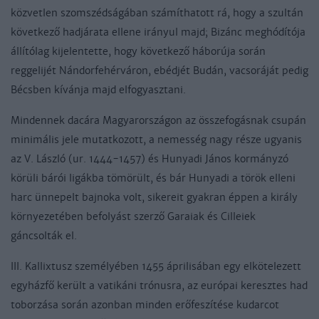
közvetlen szomszédságában számíthatott rá, hogy a szultán
következő hadjárata ellene irányul majd; Bizánc meghódítója
állítólag kijelentette, hogy következő háborúja során
reggelijét Nándorfehérváron, ebédjét Budán, vacsoráját pedig
Bécsben kívánja majd elfogyasztani.
Mindennek dacára Magyarországon az összefogásnak csupán
minimális jele mutatkozott, a nemesség nagy része ugyanis
az V. László (ur. 1444-1457) és Hunyadi János kormányzó
körüli bárói ligákba tömörült, és bár Hunyadi a török elleni
harc ünnepelt bajnoka volt, sikereit gyakran éppen a király
környezetében befolyást szerző Garaiak és Cilleiek
gáncsolták el.
III. Kallixtusz személyében 1455 áprilisában egy elkötelezett
egyházfő került a vatikáni trónusra, az európai keresztes had
toborzása során azonban minden erőfeszítése kudarcot