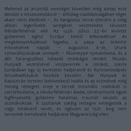
Mehmed az arcpirító vereséget követően még aznap este
döntött a visszavonulásról – állítólag csalódottságában véget
akart vetni életének –, és hangzatos tervei ellenére a világ
akkori legerősebb seregével vesztesként távozott
Nándorfehérvár alól. Az 1456. július 22-én kivívott
győzelmet egész Európa kitörő lelkesedéssel és
megkönnyebbüléssel fogadta, a pápa az örömhír
érkezésének napját – augusztus 6-át, Urunk
színeváltozásának ünnepét – főünneppé nyilvánította, és a
déli harangszóhoz hálaadó imádságot rendelt. Miután
Hunyadi vezetésével visszaverték a törököt, szerte
Európában egy új keresztes hadjáratról és Konstantinápoly
felszabadításáról kezdtek beszélni. Bár Hunyadi és
Kapisztrán hirtelen bekövetkező halála és az oszmánok még
mindig rettegett ereje e tervek minimális realitását is
szertefoszlatta, a nándorfehérvári diadal, történelmünk egyik
legfényesebb győzelme hatalmas traumát okozott az
oszmánoknak. A szultánok sokáig rettegve emlegették a
nagy törökverő nevét, és egészen az 1521. évig nem
terveztek komolyabb hadjáratot Magyarország ellen.