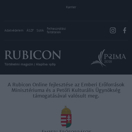
Karrier
Felhasználási
Adatvédelem
ÁSZF
Sütik
feltételek
Történelmi magazin / Alapítva 1989
A Rubicon Online fejlesztése az Emberi Erőforrások
Minisztériuma és a Petőfi Kulturális Ügynökség
támogatásával valósult meg.