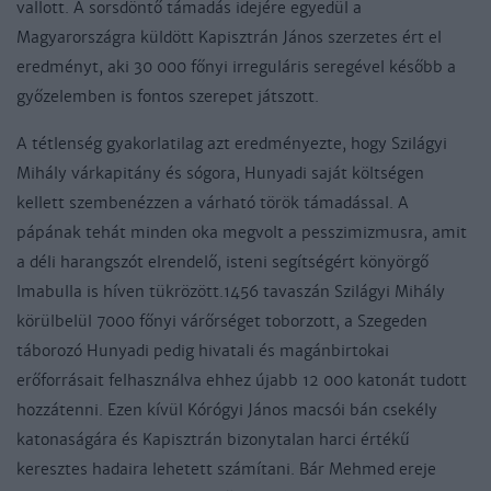
vallott. A sorsdöntő támadás idejére egyedül a
Magyarországra küldött Kapisztrán János szerzetes ért el
eredményt, aki 30 000 főnyi irreguláris seregével később a
győzelemben is fontos szerepet játszott.
A tétlenség gyakorlatilag azt eredményezte, hogy Szilágyi
Mihály várkapitány és sógora, Hunyadi saját költségen
kellett szembenézzen a várható török támadással. A
pápának tehát minden oka megvolt a pesszimizmusra, amit
a déli harangszót elrendelő, isteni segítségért könyörgő
Imabulla is híven tükrözött.1456 tavaszán Szilágyi Mihály
körülbelül 7000 főnyi várőrséget toborzott, a Szegeden
táborozó Hunyadi pedig hivatali és magánbirtokai
erőforrásait felhasználva ehhez újabb 12 000 katonát tudott
hozzátenni. Ezen kívül Kórógyi János macsói bán csekély
katonaságára és Kapisztrán bizonytalan harci értékű
keresztes hadaira lehetett számítani. Bár Mehmed ereje