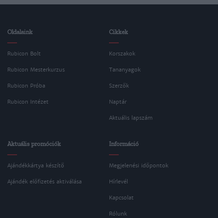
Oldalaink
Cikkek
Rubicon Bolt
Korszakok
Rubicon Mesterkurzus
Tananyagok
Rubicon Próba
Szerzők
Rubicon Intézet
Naptár
Aktuális lapszám
Aktuális promóciók
Információ
Ajándékkártya készítő
Megjelenési időpontok
Ajándék előfizetés aktiválása
Hírlevél
Kapcsolat
Rólunk