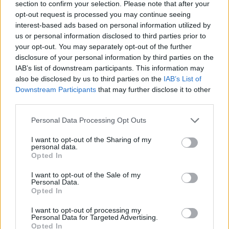
összeomlását eredményezte. A Nándorfehérvárban rejlő
section to confirm your selection. Please note that after your
opt-out request is processed you may continue seeing
lehetőségekkel II. Mehmed is tisztában volt, ezért 1456.
interest-based ads based on personal information utilized by
július 4-én ostrom alá vette a Száva és Duna találkozásánál
us or personal information disclosed to third parties prior to
fekvő várat.
your opt-out. You may separately opt-out of the further
disclosure of your personal information by third parties on the
A szultán a Konstantinápolynál szerzett tapasztalatok
IAB’s list of downstream participants. This information may
also be disclosed by us to third parties on the
IAB’s List of
nyomán a várvívás első napjaiban mozsárágyúira
Downstream Participants
that may further disclose it to other
támaszkodott, hogy kímélje erőit a felesleges áldozatoktól.
third parties.
Ebben az időszakban Európában az oszmánok rendelkeztek a
Please note that this website/app uses one or more Google
Personal Data Processing Opt Outs
leghatékonyabb tüzérséggel, így nem túlzóak azok a török és
services and may gather and store information including but
itáliai hadijelentések, miszerint a bombázások szinte a
not limited to your visit or usage behaviour. You may click to
I want to opt-out of the Sharing of my
personal data.
földdel egyenlővé tették a vár falait. Mivel Nándorfehérvár
grant or deny consent to Google and its third-party tags to
Opted In
use your data for below specified purposes in below Google
még az ágyúk térhódítása előtti korszak követelményeinek
consent section.
I want to opt-out of the Sale of my
megfelelően épült, vékony falai és magas tornyai hamar
Personal Data.
Opted In
megadták magukat a záporozó lövedékeknek, és úgy tűnt,
teljesül a szultán azon célkitűzése, hogy a döntő rohamot
I want to opt-out of processing my
Personal Data for Targeted Advertising.
lehetőleg minél nyíltabb terepen indíthassa majd meg. Hogy
Opted In