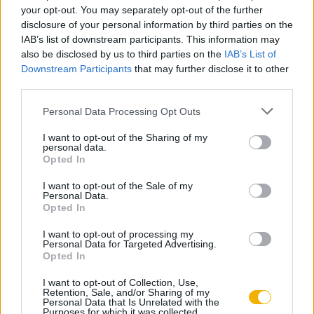
your opt-out. You may separately opt-out of the further
Gnieznóban is vegyen részt egy hasonló szertartáson, és
disclosure of your personal information by third parties on the
azzal legitimálja a terület feletti uralmát. Lajos később ugyan
IAB’s list of downstream participants. This information may
ellátogatott az érseki székhelyre, de hamarosan otthagyta
also be disclosed by us to third parties on the
IAB’s List of
Lengyelországot, és 12 esztendős uralkodása során csak
Downstream Participants
that may further disclose it to other
third parties.
akkor tért vissza, amikor a felmerülő problémák erre
okvetlenül rákényszerítették.
Please note that this website/app uses one or more Google
Personal Data Processing Opt Outs
services and may gather and store information including but
Az uralkodó távozása mindazonáltal felháborította a lengyel
not limited to your visit or usage behaviour. You may click to
I want to opt-out of the Sharing of my
personal data.
grant or deny consent to Google and its third-party tags to
nemeseket, haragjukat pedig az sem csillapította, hogy
Opted In
use your data for below specified purposes in below Google
Erzsébet anyakirályné személyében később honfitársuk –
consent section.
I want to opt-out of the Sale of my
Nagy Kázmér nővére – képviselte a király személyét. A
Personal Data.
Opted In
kezdetben a kis-lengyelországi nemességre és saját
kíséretére támaszkodó özvegy uralma idővel olyannyira
I want to opt-out of processing my
Personal Data for Targeted Advertising.
népszerűtlenné vált, hogy az 1376-os évben Krakkóban
Opted In
lázadás tört ki az ott tartózkodó magyarok ellen. Az
I want to opt-out of Collection, Use,
elégedetlenséghez nagyban hozzájárult, hogy Lajos ezekben
Retention, Sale, and/or Sharing of my
Personal Data that Is Unrelated with the
az esztendőkben csak azon okból méltatta figyelemre
Purposes for which it was collected.