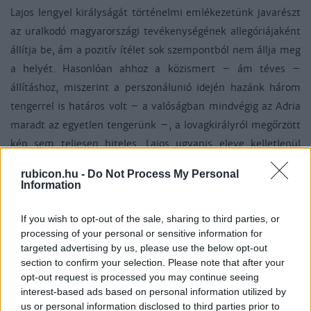
Lajos lengyel királyságát történelmi emlékezetünk javarészt
az uralkodó magyarországi tevékenységének allegóriájaként
állítja be, ám a pozitív ítélet sok szempontból nem állja meg
a helyét. Hasonlóan ahhoz a közismert – ám téves –
állításhoz, miszerint a perszonálunió idején hazánk három
tengerrel is határos volt – a valóságban mindvégig az Adria
maradt az egyetlen tengerünk –, a lovagkirályról megőrzött
kép sem teljesen hiteles. Lajos ugyanis eleve kelletlenül
fogadta lengyel királlyá választását, mivel úgy látta, hogy az
rubicon.hu -
Do Not Process My Personal
új trónnal rengeteg probléma szakad majd a nyakába:
Information
félelme nem is volt alaptalan, hiszen az újraegyesítés dacára
az egyes tartományok ellentétei az 1370-es években is
If you wish to opt-out of the sale, sharing to third parties, or
processing of your personal or sensitive information for
megmaradtak.
targeted advertising by us, please use the below opt-out
section to confirm your selection. Please note that after your
Erről a zavaros állapotról tanúskodott azon nemesek óhaja is,
opt-out request is processed you may continue seeing
akik az uralkodót krakkói koronázása után rá akarták
interest-based ads based on personal information utilized by
kényszeríteni, hogy Nagy-Lengyelország székhelyén,
us or personal information disclosed to third parties prior to