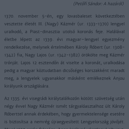
(Petőfi Sándor: A hazáról)
1370. november 5-én, egy lovasbaleset következtében
vesztette életét III. (Nagy) Kázmér (ur. 1333-1370) lengyel
uralkodó, a Piast-dinasztia utolsó koronás feje. Halálával
életbe lépett az 1339. évi magyar–lengyel egyezmény
rendelkezése, melynek értelmében Károly Róbert (ur. 1308-
1342) fia, Nagy Lajos (ur. 1342-1382) örökölte meg Kázmér
trónját. Lajos 12 esztendőn át viselte a koronát, uralkodása
pedig a magyar köztudatban dicsőséges korszakként maradt
meg, a lengyelek ugyanakkor másként emlékeznek Anjou
királyunk országlására.
Az 1335. évi visegrádi királytalálkozón kötött szövetség után
négy évvel Nagy Kázmér ismét tárgyalóasztalhoz ült Károly
Róberttel annak érdekében, hogy gyermektelensége esetére
is biztosítsa a nemrég újraegyesített Lengyelország jövőjét.