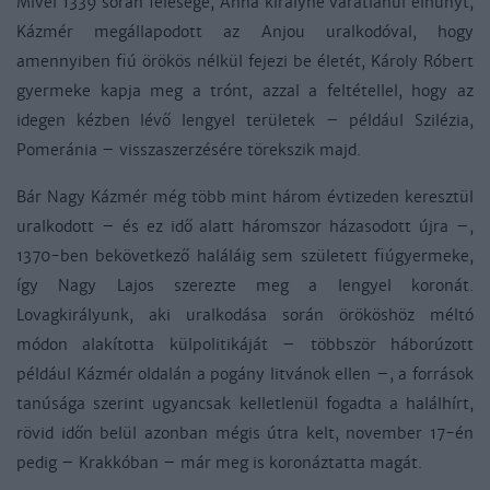
Mivel 1339 során felesége, Anna királyné váratlanul elhunyt,
Kázmér megállapodott az Anjou uralkodóval, hogy
amennyiben fiú örökös nélkül fejezi be életét, Károly Róbert
gyermeke kapja meg a trónt, azzal a feltétellel, hogy az
idegen kézben lévő lengyel területek – például Szilézia,
Pomeránia – visszaszerzésére törekszik majd.
Bár Nagy Kázmér még több mint három évtizeden keresztül
uralkodott – és ez idő alatt háromszor házasodott újra –,
1370-ben bekövetkező haláláig sem született fiúgyermeke,
így Nagy Lajos szerezte meg a lengyel koronát.
Lovagkirályunk, aki uralkodása során örököshöz méltó
módon alakította külpolitikáját – többször háborúzott
például Kázmér oldalán a pogány litvánok ellen –, a források
tanúsága szerint ugyancsak kelletlenül fogadta a halálhírt,
rövid időn belül azonban mégis útra kelt, november 17-én
pedig – Krakkóban – már meg is koronáztatta magát.