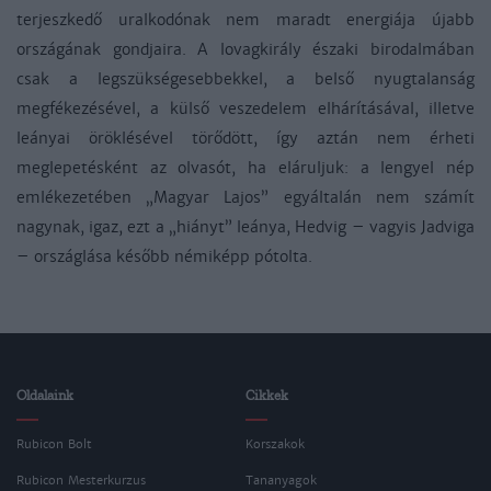
terjeszkedő uralkodónak nem maradt energiája újabb
országának gondjaira. A lovagkirály északi birodalmában
csak a legszükségesebbekkel, a belső nyugtalanság
megfékezésével, a külső veszedelem elhárításával, illetve
leányai öröklésével törődött, így aztán nem érheti
meglepetésként az olvasót, ha eláruljuk: a lengyel nép
emlékezetében „Magyar Lajos” egyáltalán nem számít
nagynak, igaz, ezt a „hiányt” leánya, Hedvig – vagyis Jadviga
– országlása később némiképp pótolta.
Oldalaink
Cikkek
Rubicon Bolt
Korszakok
Rubicon Mesterkurzus
Tananyagok