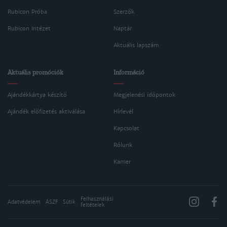
Rubicon Próba
Szerzők
Rubicon Intézet
Naptár
Aktuális lapszám
Aktuális promóciók
Információ
Ajándékkártya készítő
Megjelenési időpontok
Ajándék előfizetés aktiválása
Hírlevél
Kapcsolat
Rólunk
Karrier
Felhasználási
Adatvédelem
ÁSZF
Sütik
feltételek