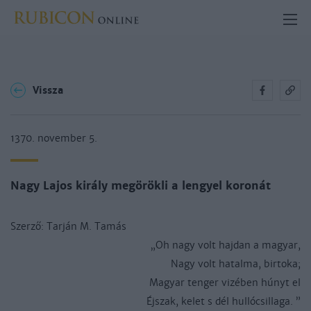
Vissza
1370. november 5.
Nagy Lajos király megörökli a lengyel koronát
S
zerző:
Tarján M. Tamás
„Oh nagy volt hajdan a magyar,
Nagy volt hatalma, birtoka;
Magyar tenger vizében húnyt el
Éjszak, kelet s dél hullócsillaga. ”