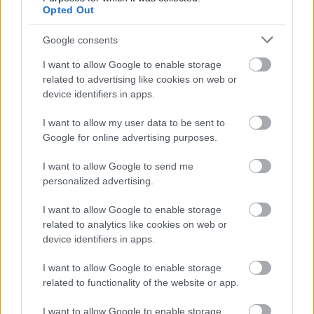
Opted Out
Lengyelországot, hogy leányági örökösödését biztosítsa – ez
az 1374-es kassai lengyel országgyűlésen adott nemesi
Google consents
adómentességgel sikerült is –, illetve, hogy a mazóvai
I want to allow Google to enable storage
fejedelem által támasztott diplomáciai bonyodalmakból,
related to advertising like cookies on web or
vagy a pogány litvánok támadásaiból eredő
device identifiers in apps.
háborúskodásoknak véget vessen. A király 1372-ben előbbi,
I want to allow my user data to be sent to
1377-ben utóbbi célból vezetett hadjáratot Keystiut
Google for online advertising purposes.
fejedelem ellen, a második látogatás során pedig több
hónapot is eltöltött Krakkóban, hogy lecsendesítse az
I want to allow Google to send me
personalized advertising.
édesanyja ellen fellázadt lengyeleket. Nagy Lajos eztán
Oppelni László korábbi nádort, majd 1379-ben – egy évre –
I want to allow Google to enable storage
ismét Erzsébet anyakirálynét állította az ország élére,
related to analytics like cookies on web or
érdektelensége azonban abban is nyomon követhető, hogy
device identifiers in apps.
édesanyja 1380-ban bekövetkező halála után lengyel
I want to allow Google to enable storage
előkelőkre bízta az állam ügyeit.
related to functionality of the website or app.
Ez a gyakorta lanyhának bélyegzett hozzáállás aztán komoly
I want to allow Google to enable storage