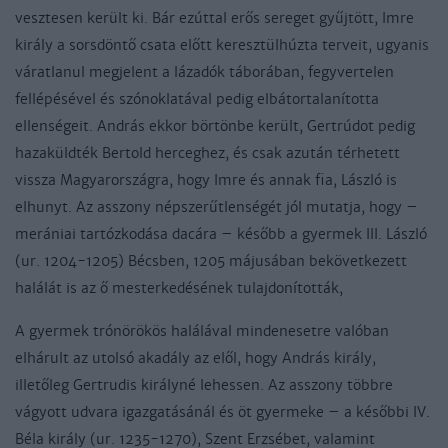
vesztesen került ki. Bár ezúttal erős sereget gyűjtött, Imre
király a sorsdöntő csata előtt keresztülhúzta terveit, ugyanis
váratlanul megjelent a lázadók táborában, fegyvertelen
fellépésével és szónoklatával pedig elbátortalanította
ellenségeit. András ekkor börtönbe került, Gertrúdot pedig
hazaküldték Bertold herceghez, és csak azután térhetett
vissza Magyarországra, hogy Imre és annak fia, László is
elhunyt. Az asszony népszerűtlenségét jól mutatja, hogy –
merániai tartózkodása dacára – később a gyermek III. László
(ur. 1204-1205) Bécsben, 1205 májusában bekövetkezett
halálát is az ő mesterkedésének tulajdonították,
A gyermek trónörökös halálával mindenesetre valóban
elhárult az utolsó akadály az elől, hogy András király,
illetőleg Gertrudis királyné lehessen. Az asszony többre
vágyott udvara igazgatásánál és öt gyermeke – a későbbi IV.
Béla király (ur. 1235-1270), Szent Erzsébet, valamint