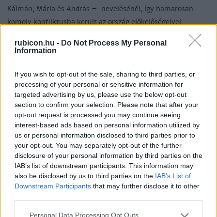
Kálmán, Mária és András – nevelésénél, így hamarosan
komoly konfliktusba került az ország előkelőségeivel.
Gertrúd befolyása nyomán András ugyanis elképesztő
rubicon.hu -
Do Not Process My Personal
pénzszórásba kezdett, aminek kedvezményezettjei rendre a
Information
királyné külföldi kegyencei, illetve a Magyarországra
menekülő Meráni hercegi család tagjai voltak. A nova
If you wish to opt-out of the sale, sharing to third parties, or
processing of your personal or sensitive information for
institutiones, vagyis „új berendezkedés” jegyében az
targeted advertising by us, please use the below opt-out
uralkodó egész vármegyéket, valamint kulcsfontosságú
section to confirm your selection. Please note that after your
tisztségeket ajándékozott az „idegeneknek”, így például
opt-out request is processed you may continue seeing
interest-based ads based on personal information utilized by
Gertrudis öccse, Bertold prépostból előbb kalocsai érsek lett,
us or personal information disclosed to third parties prior to
utóbb pedig az erdélyi vajdaságot is megkapta. Nem
your opt-out. You may separately opt-out of the further
meglepő tehát, hogy az „új berendezkedés” rövid időn belül
disclosure of your personal information by third parties on the
kiváltotta az elhanyagolt országnagyok felháborodását, akik,
IAB’s list of downstream participants. This information may
also be disclosed by us to third parties on the
IAB’s List of
miután panaszaik süket fülekre találtak – abban bízva, hogy
Downstream Participants
that may further disclose it to other
így sikerül véget vetni az adományozásoknak –,
third parties.
elhatározták, hogy megölik a királynét.
Please note that this website/app uses one or more Google
Personal Data Processing Opt Outs