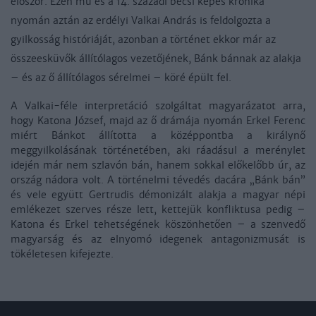
először. Ezen mű és a 14. századi bécsi képes krónika
nyomán aztán az erdélyi Valkai András is feldolgozta a
gyilkosság históriáját, azonban a történet ekkor már az
összeesküvők állítólagos vezetőjének, Bánk bánnak az alakja
– és az ő állítólagos sérelmei – köré épült fel.
A Valkai-féle interpretáció szolgáltat magyarázatot arra,
hogy Katona József, majd az ő drámája nyomán Erkel Ferenc
miért Bánkot állította a középpontba a királynő
meggyilkolásának történetében, aki ráadásul a merénylet
idején már nem szlavón bán, hanem sokkal előkelőbb úr, az
ország nádora volt. A történelmi tévedés dacára „Bánk bán”
és vele együtt Gertrudis démonizált alakja a magyar népi
emlékezet szerves része lett, kettejük konfliktusa pedig –
Katona és Erkel tehetségének köszönhetően – a szenvedő
magyarság és az elnyomó idegenek antagonizmusát is
tökéletesen kifejezte.