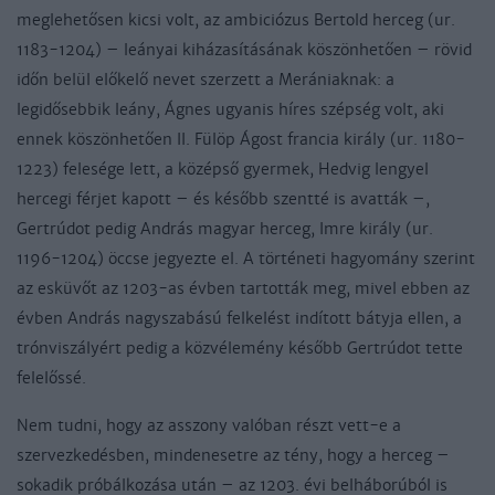
meglehetősen kicsi volt, az ambiciózus Bertold herceg (ur.
1183-1204) – leányai kiházasításának köszönhetően – rövid
időn belül előkelő nevet szerzett a Merániaknak: a
legidősebbik leány, Ágnes ugyanis híres szépség volt, aki
ennek köszönhetően II. Fülöp Ágost francia király (ur. 1180-
1223) felesége lett, a középső gyermek, Hedvig lengyel
hercegi férjet kapott – és később szentté is avatták –,
Gertrúdot pedig András magyar herceg, Imre király (ur.
1196-1204) öccse jegyezte el. A történeti hagyomány szerint
az esküvőt az 1203-as évben tartották meg, mivel ebben az
évben András nagyszabású felkelést indított bátyja ellen, a
trónviszályért pedig a közvélemény később Gertrúdot tette
felelőssé.
Nem tudni, hogy az asszony valóban részt vett-e a
szervezkedésben, mindenesetre az tény, hogy a herceg –
sokadik próbálkozása után – az 1203. évi belháborúból is