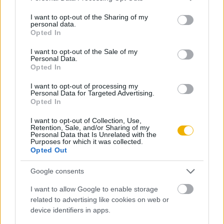
services and may gather and store information including but
Az 1213 során szerveződő összeesküvés méretéről és
not limited to your visit or usage behaviour. You may click to
I want to opt-out of the Sharing of my
résztvevőiről sajnos nincsenek biztos információink,
personal data.
grant or deny consent to Google and its third-party tags to
Opted In
ugyanígy azt sem tudjuk pontosan, hogy a pilisi erdőben kik
use your data for below specified purposes in below Google
consent section.
hajtották végre a nevezetes merényletet; a későbbi
I want to opt-out of the Sale of my
Personal Data.
beszámolók, Katona József drámája és Erkel Ferenc operája
Opted In
nyomán persze óhatatlanul Bánk szlavóniai bán és nádor
I want to opt-out of processing my
neve juthat az eszünkbe, mindazonáltal az ő
Personal Data for Targeted Advertising.
Opted In
bűnrészességére sincsen konkrét bizonyíték. A gyilkosság
megtervezésében egyébként vélhetően Bánk aktívan részt
I want to opt-out of Collection, Use,
Retention, Sale, and/or Sharing of my
vett, mellette pedig a Kacsics nembeli Simon bán, Péter
Personal Data that Is Unrelated with the
Purposes for which it was collected.
csanádi ispán, de esetleg még János esztergomi érsek is –
Opted Out
emlékszünk, ő írta a kétértelmű mondatot – a fő szervezők
között volt. Azt a feltételezést, miszerint a fent nevezett
Google consents
méltóságok mindegyike kapcsolódott a merénylethez,
I want to allow Google to enable storage
elsősorban az ügy utóélete támasztja alá, vagyis, hogy a
related to advertising like cookies on web or
device identifiers in apps.
kivégzett Péter ispánon kívül a többi vádlottnak nem esett