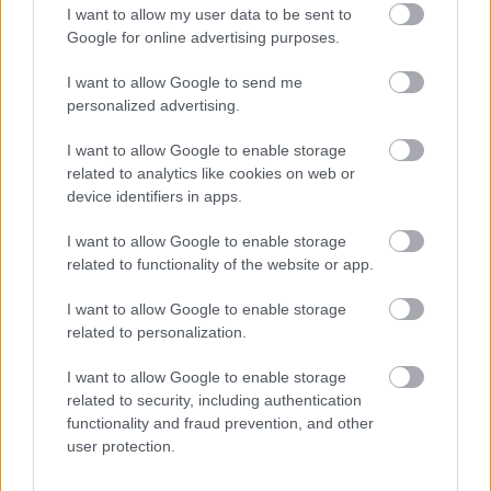
bántódása. Ezt a szokatlan eljárást csakis az indokolhatta,
I want to allow my user data to be sent to
hogy – a főurak egységes fellépése miatt – András felesége
Google for online advertising purposes.
halála után úgy érezte, trónja is végveszélyben forog.
I want to allow Google to send me
personalized advertising.
A gyilkosság előzményéről tehát nincsenek pontos
információink, azt azonban tudjuk, hogy 1213. szeptember
I want to allow Google to enable storage
28-án Gertrudis királyné ünnepséget tartott
related to analytics like cookies on web or
device identifiers in apps.
Pilisszentkereszten a Magyarországra látogató VI. Lipót
osztrák herceg (ur. 1198-1230) tiszteletére, melyen Péter
I want to allow Google to enable storage
ispán, Simon bán és vélhetően Bánk bán is részt vett. Ez a
related to functionality of the website or app.
fogadás aztán több szempontból is kiváló alkalmat
I want to allow Google to enable storage
biztosított a merénylethez: egyfelől azért, mert a gyűlölt
related to personalization.
királyné várától és testőrségétől egyaránt távol került,
másfelől pedig azért, mert a férj, II. András király ebben az
I want to allow Google to enable storage
related to security, including authentication
időszakban éppen Halicsban háborúzott. A nemes urak a
functionality and fraud prevention, and other
gyilkosságot feltehetően a pilisi hegyekben hajtották végre:
user protection.
először tőrbe csalták a gyanútlan Gertrudis fogatát, az erdő