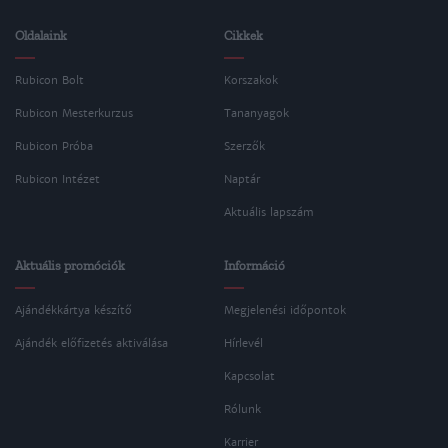
Oldalaink
Cikkek
Rubicon Bolt
Korszakok
Rubicon Mesterkurzus
Tananyagok
Rubicon Próba
Szerzők
Rubicon Intézet
Naptár
Aktuális lapszám
Aktuális promóciók
Információ
Ajándékkártya készítő
Megjelenési időpontok
Ajándék előfizetés aktiválása
Hírlevél
Kapcsolat
Rólunk
Karrier