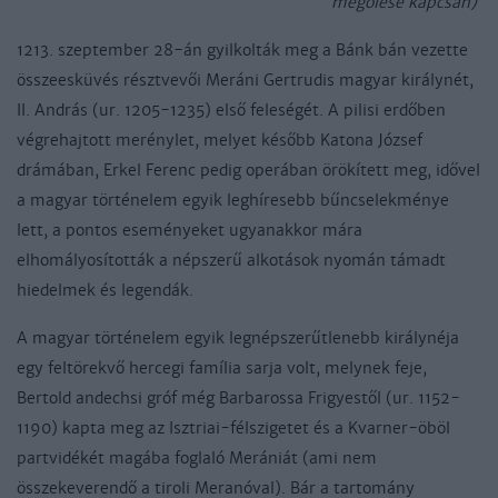
megölése kapcsán)
1213. szeptember 28-án gyilkolták meg a Bánk bán vezette
összeesküvés résztvevői Meráni Gertrudis magyar királynét,
II. András (ur. 1205-1235) első feleségét. A pilisi erdőben
végrehajtott merénylet, melyet később Katona József
drámában, Erkel Ferenc pedig operában örökített meg, idővel
a magyar történelem egyik leghíresebb bűncselekménye
lett, a pontos eseményeket ugyanakkor mára
elhomályosították a népszerű alkotások nyomán támadt
hiedelmek és legendák.
A magyar történelem egyik legnépszerűtlenebb királynéja
egy feltörekvő hercegi família sarja volt, melynek feje,
Bertold andechsi gróf még Barbarossa Frigyestől (ur. 1152-
1190) kapta meg az Isztriai-félszigetet és a Kvarner-öböl
partvidékét magába foglaló Merániát (ami nem
összekeverendő a tiroli Meranóval). Bár a tartomány