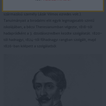
született Temesvárott, egy dúsgazdag, örmény eredetű
család sarjaként. (Az aradi vértanúk közül a másik örmény
származású személy Lázár Vilmos ezredes volt.).
Tanulmányait a birodalmi elit egyik legmagasabb szintű
iskolájában, a bécsi Theresianumban végezte, 1818-tól
hadapródként a 3. dzsidásezredben kezdte szolgálatát. 1820-
tól hadnagyi, 1824-től főhadnagyi rangban szolgált, majd
1826-ban kilépett a szolgálatból.