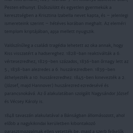
Pesten elhunyt. Elsőszülött és egyetlen gyermekük a
keresztségben a Krisztina Izabella nevet kapta, és – jelenlegi
ismereteink szerint – hétéves korában meghalt. Az eleméri
templom kriptájában, apja mellett nyugszik.
Valószínűleg a családi tragédia lehetett az oka annak, hogy
Kiss visszatért a hadsereghez. 1828-ban reaktiválták a 6.
vértesezredhez, 1829-ben százados, 1836-ban őrnagy lett az
5., 1838-ban alezredes a 6. huszárezredben. 1839-ben
áthelyezték a 10. huszárezredhez. 1845-ben kinevezték a 2.
(József, majd Hannover) huszárezred ezredesévé és
parancsnokává. Az ő alakulatában szolgált Nagysándor József
és Vécsey Károly is.
1848 tavaszán alakulatával a Bánságban állomásozott, ahol
előbb a nagykikindai kerületben kibontakozó
parasztmozgalmak ellen vetették be, majd a szerb felkelők