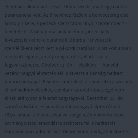
elleni harcokban vett részt. Előbb ezrede, majd egy dandár
parancsnoka volt. Az ő nevéhez fűződik a honvédsereg első
komoly sikere, a perlaszi szerb tábor 1848. szeptember 2-i
bevétele is. A hónap második felében (potenciális
fővezérjelöltként) a dunántúli táborba irányították,
szemlélőként részt vett a pákozdi csatában, s ott volt abban
a küldöttségben, amely megkötötte Jellačićcsal a
fegyverszünetet. Október 12-én – elsőként – honvéd
vezérőrnaggyá léptették elő, s átvette a bánsági hadtest
parancsnokságát. Kisebb szünetekkel ő irányította a szerbek
elleni hadműveleteket, azonban katonai képességei nem
álltak arányban a feladat nagyságával. December 22-én –
szintén elsőként – honvéd altábornaggyá léptették elő.
1849. január 2-i pancsovai veresége után Vukovics Sebő
kormánybiztos lemondásra szólította fel, s hadtestét
Damjanichnak adta át. Kiss Debrecenbe ment, ahol átvette