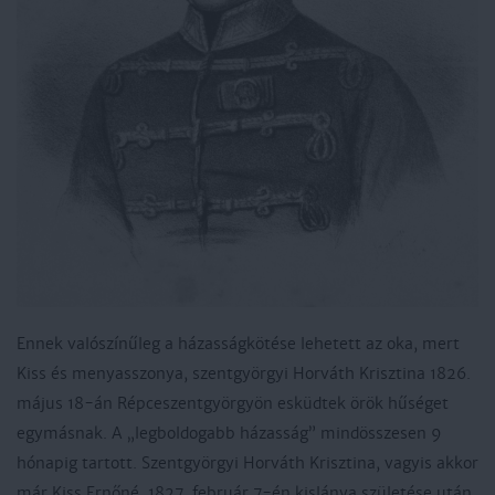
Ennek valószínűleg a házasságkötése lehetett az oka, mert
Kiss és menyasszonya, szentgyörgyi Horváth Krisztina 1826.
május 18-án Répceszentgyörgyön esküdtek örök hűséget
egymásnak. A „legboldogabb házasság” mindösszesen 9
hónapig tartott. Szentgyörgyi Horváth Krisztina, vagyis akkor
már Kiss Ernőné, 1827. február 7-én kislánya születése után,