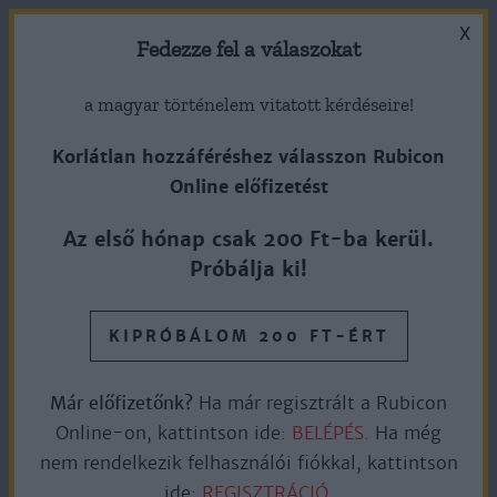
X
Fedezze fel a válaszokat
a magyar történelem vitatott kérdéseire!
Korlátlan hozzáféréshez válasszon Rubicon
Online előfizetést
Kiss Ernő születése
Az első hónap csak 200 Ft-ba kerül.
Próbálja ki!
1799. július 3.
KIPRÓBÁLOM 200 FT-ÉRT
Ingyen olvasható
3perc olvasás
Már előfizetőnk?
Ha már regisztrált a Rubicon
Online-on, kattintson ide:
BELÉPÉS.
Ha még
nem rendelkezik felhasználói fiókkal, kattintson
Kiss Ernő 1799. július 3-án (más források szerint július 7.)
ide:
REGISZTRÁCIÓ.