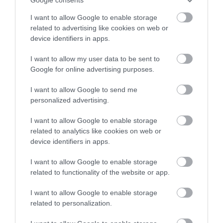
én pedig ő közölte Görgeivel a haditanács határozatát,
I want to allow Google to enable storage
miszerint a többség az oroszok előtti fegyverletétel mellett
related to advertising like cookies on web or
szavazott. Szőlősnél kapitulált augusztus 13-án, majd az
device identifiers in apps.
oroszok kiadták őt is az osztrákoknak. Aradon hadbíróság elé
I want to allow my user data to be sent to
állították, s – ellentétben tábornoktársaival – külön pert
Google for online advertising purposes.
folytattak le vele szemben. A cs. kir. hadbíróság golyó általi
I want to allow Google to send me
halálra ítélte. Nem engedte bekötni a szemét, s mivel az első
personalized advertising.
sortűz nem végzett vele, közvetlen közelről három kirendelt
közkatona (más forrás szerint egy tiszt) lőtte agyon.
I want to allow Google to enable storage
related to analytics like cookies on web or
Az éj folyamán Fedrigoni Lajos, Kiss Ernő féltestvérének,
device identifiers in apps.
Löwen Júlia bárónőnek a férje megvesztegette az őröket, és
I want to allow Google to enable storage
Kiss tisztiszolgájával, Kovács Mihállyal, valamint Hertelendy
related to functionality of the website or app.
Miksa kormánybiztos komornyikjával, Vörös Mártonnal
I want to allow Google to enable storage
kiemelték a puha homokos talajban, alig két ásónyomnyi
related to personalization.
mélységben nyugvó holttestet, s egy kétkerekű taligán a
hídon átkelve Aradra vitték. (Egyikük a taligát húzta,