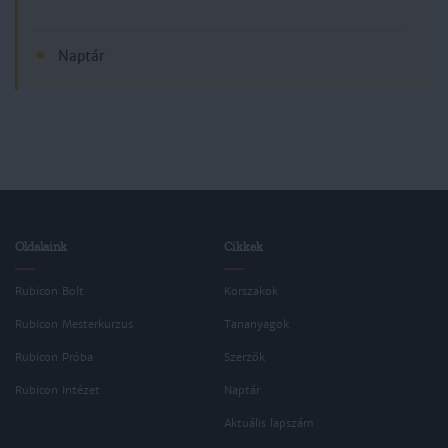
Naptár
Oldalaink
Cikkek
Rubicon Bolt
Korszakok
Rubicon Mesterkurzus
Tananyagok
Rubicon Próba
Szerzők
Rubicon Intézet
Naptár
Aktuális lapszám