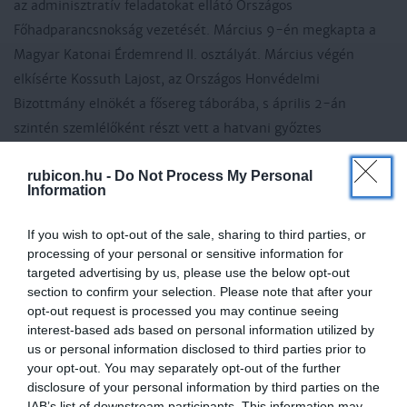
az adminisztratív feladatokat ellátó Országos
Főhadparancsnokság vezetését. Március 9-én megkapta a
Magyar Katonai Érdemrend II. osztályát. Március végén
elkísérte Kossuth Lajost, az Országos Honvédelmi
Bizottmány elnökét a fősereg táborába, s április 2-án
szintén szemlélőként részt vett a hatvani győztes
ütközetben. Május második felében helyettes
rubicon.hu -
Do Not Process My Personal
hadügyminiszterként is működött. Június 29-én Kossuth őt
Information
bízta meg a feldunai hadsereg levezetésével arra az esetre,
ha Görgei megtagadná az engedelmességet.
If you wish to opt-out of the sale, sharing to third parties, or
processing of your personal or sensitive information for
targeted advertising by us, please use the below opt-out
section to confirm your selection. Please note that after your
opt-out request is processed you may continue seeing
interest-based ads based on personal information utilized by
us or personal information disclosed to third parties prior to
your opt-out. You may separately opt-out of the further
disclosure of your personal information by third parties on the
IAB’s list of downstream participants. This information may