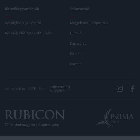
Aktuális promóciók
Információ
Ajándékkártya készítő
Megjelenési időpontok
Ajándék előfizetés aktiválása
Hírlevél
Kapcsolat
Rólunk
Karrier
Felhasználási
Adatvédelem
ÁSZF
Sütik
feltételek
Történelmi magazin / Alapítva 1989