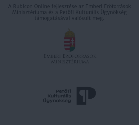
A Rubicon Online fejlesztése az Emberi Erőforrások
Minisztériuma és a Petőfi Kulturális Ügynökség
támogatásával valósult meg.