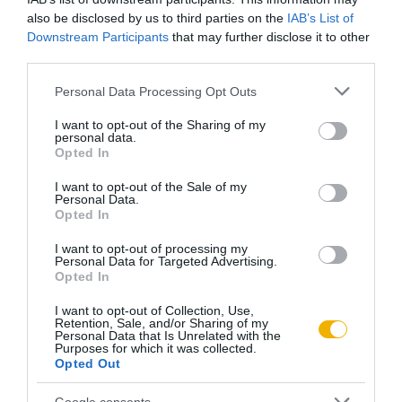
also be disclosed by us to third parties on the
IAB’s List of
Downstream Participants
that may further disclose it to other
third parties.
Please note that this website/app uses one or more Google
Personal Data Processing Opt Outs
services and may gather and store information including but
not limited to your visit or usage behaviour. You may click to
I want to opt-out of the Sharing of my
personal data.
grant or deny consent to Google and its third-party tags to
Opted In
use your data for below specified purposes in below Google
consent section.
I want to opt-out of the Sale of my
Personal Data.
Opted In
I want to opt-out of processing my
Personal Data for Targeted Advertising.
Opted In
I want to opt-out of Collection, Use,
Retention, Sale, and/or Sharing of my
Personal Data that Is Unrelated with the
Purposes for which it was collected.
Opted Out
Részt vett a júniusi és júliusi haditanácsokon, augusztus 11-
Google consents