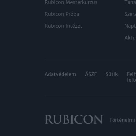
Rubicon Mesterkurzus
Tana
Rubicon Próba
Szer
Rubicon Intézet
Napt
Aktu
Adatvédelem
ÁSZF
Sütik
Fel
felt
Történelmi