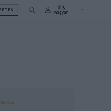
🇭🇺
ZETÉS
Magyar
Szerző