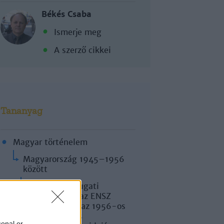
Békés Csaba
Ismerje meg
A szerző cikkei
Tananyag
Magyar történelem
Magyarország 1945–1956
között
Az USA, a nyugati
hatalmak és az ENSZ
magatartása az 1956-os
forradalom és
sonal or