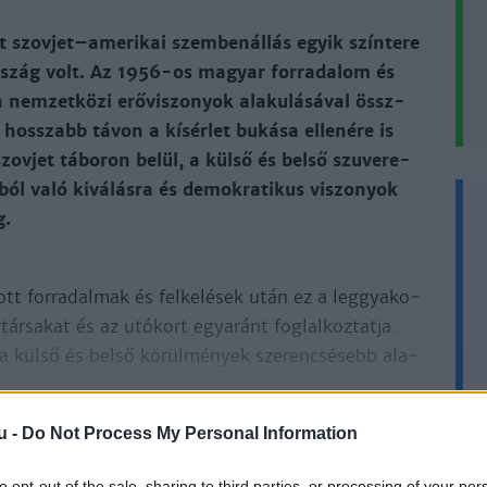
t szov­jet–ame­ri­kai szem­ben­ál­lás egyik szín­te­re
r­szág volt. Az 1956-os ma­gyar for­ra­da­lom és
 nem­zet­kö­zi erő­vi­szo­nyok ala­ku­lá­sá­val össz­
hosszabb tá­von a kí­sér­let bu­ká­sa el­le­né­re is
szov­jet tá­bo­ron be­lül, a kül­ső és belső szu­ve­re­
ból va­ló ki­vá­lás­ra és de­mok­ra­ti­kus vi­szo­nyok
g.
tt for­ra­dal­mak és fel­ke­lé­sek után ez a leg­gya­ko­
tár­sa­kat és az utó­kort egyaránt fog­lal­koz­tat­ja.
a kül­ső és bel­ső kö­rül­mé­nyek sze­ren­csé­sebb ala­
u -
Do Not Process My Personal Information
to opt-out of the sale, sharing to third parties, or processing of your per