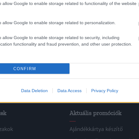
o allow Google to enable storage related to functionality of the website
o allow Google to enable storage related to personalization.
o allow Google to enable storage related to security, including
cation functionality and fraud prevention, and other user protection.
CONFIRM
Data Deletion
Data Access
Privacy Policy
kek
Aktuális promóciók
zakok
Ajándékkártya készítő