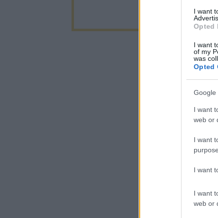
I want 
Advertis
Opted 
I want t
of my P
was col
Opted 
Google 
I want t
web or d
I want t
purpose
I want 
I want t
web or d