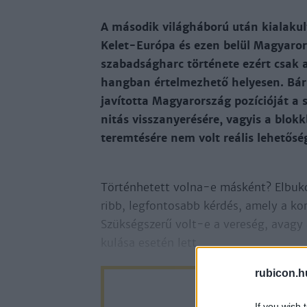
A má­so­dik vi­lág­há­bo­rú után kiala­kul
Ke­let-Eu­ró­pa és ezen be­lül Magyaro
sza­bad­ság­harc tör­té­ne­te ezért csak a
hang­ban ér­tel­mez­he­tő he­lye­sen. Bár 
ja­ví­tot­ta Magyaror­szág po­zí­ció­ját a 
ni­tás vissza­nye­ré­sé­re, vagyis a blokk­
te­rem­té­sé­re nem volt reá­lis le­he­tő­sé
Tör­tén­he­tett vol­na-e más­ként? El­bu­ko
ribb, leg­fon­to­sabb kér­dés, amely a kor­
Szük­ség­sze­rű volt-e a ve­re­ség, avagy 
ku­lá­sa ese­tén lett
rubicon.h
If you wish 