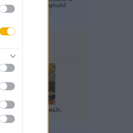
korban (kiegészítő
irodalom)
Lapszám
2001/10-2002/1.