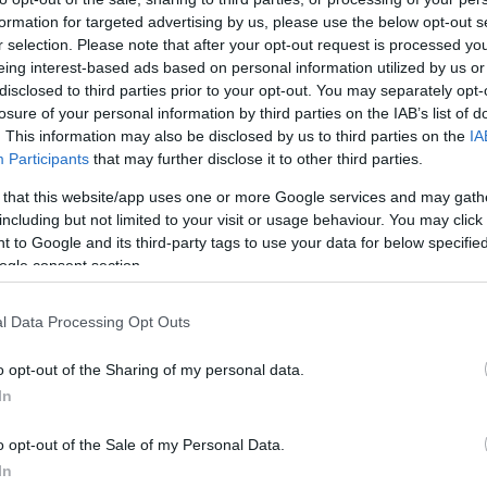
mindössze 200 Ft-ért
, és olvassa a teljes
formation for targeted advertising by us, please use the below opt-out s
r selection. Please note that after your opt-out request is processed y
eing interest-based ads based on personal information utilized by us or
disclosed to third parties prior to your opt-out. You may separately opt-
ést kap minden történelmi tartalmunkhoz:
losure of your personal information by third parties on the IAB’s list of
. This information may also be disclosed by us to third parties on the
IA
ámok
Participants
that may further disclose it to other third parties.
számunk tartalma
 that this website/app uses one or more Google services and may gath
kei
including but not limited to your visit or usage behaviour. You may click 
et
 to Google and its third-party tags to use your data for below specifi
könyvjelzők
ogle consent section.
l. Próbálja ki!
l Data Processing Opt Outs
o opt-out of the Sharing of my personal data.
ÁLOM 200 FT-ÉRT
In
t a Rubicon Online-on, kattintson ide:
BELÉPÉS.
o opt-out of the Sale of my Personal Data.
fiókkal, kattintson ide:
REGISZTRÁCIÓ.
In