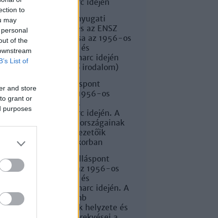
szabadságharc idején
ection to
Az USA, a nyugati
ou may
hatalmak és az ENSZ
 personal
magatartása az 1956-os
out of the
forradalom és
 downstream
szabadságharc idején
B’s List of
(kiegészítő irodalom)
A szovjet álláspont
er and store
alakulása az 1956-os
to grant or
forradalom és
ed purposes
szabadságharc idején. A
szovjet tömb országainak
helyzete és vezetőik
törekvései a korban
A szovjet álláspont
alakulása az 1956-os
forradalom és
szabadságharc idején. A
szovjet tömb
országainak helyzete és
vezetőik törekvései a