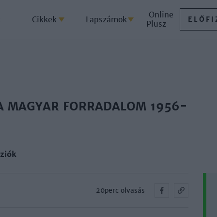
Online
k
Cikkek
Lapszámok
ELŐFI
Plusz
A MAGYAR FORRADALOM 1956-
úziók
20perc olvasás