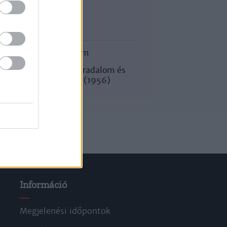
Korszak
Magyar történelem
Az 1956-os forradalom és
szabadságharc (1956)
Információ
Megjelenési időpontok