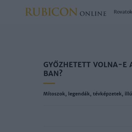
Rovato
GYŐZHETETT VOLNA-E 
BAN?
Mítoszok, legendák, tévképzetek, ill