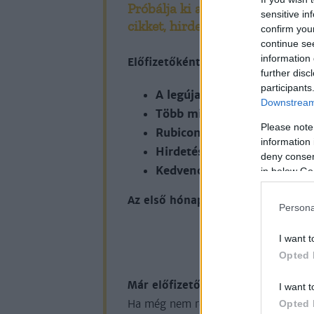
Próbálja ki a Rubicon Online-t
sensitive in
cikket, hirdetések nélkül!
confirm you
continue se
information 
Előfizetőként korlátlan hozzáfér
further disc
participants
A legújabb Rubicon-lapsz
Downstream 
Több mint 370 korábbi lap
Please note
Rubicon Online rovatok cik
information 
Hirdetésmentes olvasó felül
deny consent
Kedvenc cikkek elmentése, 
in below Go
Az első hónap csak 200 Ft-ba kerü
Persona
I want t
KIPRÓB
Opted 
Már előfizetőnk?
Ha már regisztrál
I want t
Ha még nem rendelkezik felhasználói 
Opted 