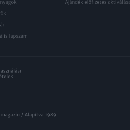
nyagok
Ajándék előfizetés aktiválás
zők
ár
ális lapszám
használási
ételek
 magazin / Alapítva 1989