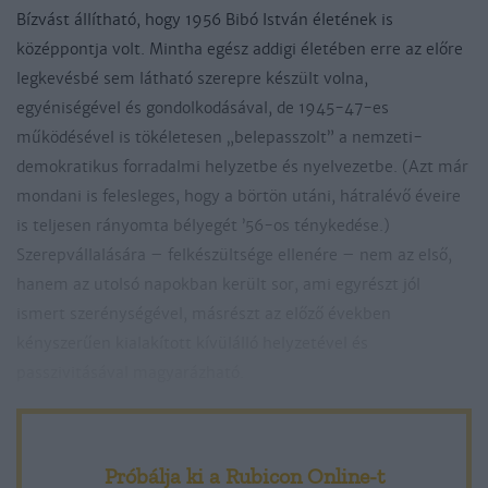
Bízvást állítható, hogy 1956 Bibó István életének is
középpontja volt. Mintha egész addigi életében erre az előre
legkevésbé sem látható szerepre készült volna,
egyéniségével és gondolkodásával, de 1945-47-es
működésével is tökéletesen „belepasszolt” a nemzeti-
demokratikus forradalmi helyzetbe és nyelvezetbe. (Azt már
mondani is felesleges, hogy a börtön utáni, hátralévő éveire
is teljesen rányomta bélyegét ’56-os ténykedése.)
Szerepvállalására – felkészültsége ellenére – nem az első,
hanem az utolsó napokban került sor, ami egyrészt jól
ismert szerénységével, másrészt az előző években
kényszerűen kialakított kívülálló helyzetével és
passzivitásával magyarázható.
Amikor a továbbiakban megkísérlem összeállítani Bibó
1956-os tevékenységének vázlatos kronológiáját, elsősorban
Próbálja ki a Rubicon Online-t
saját elbeszélésére támaszkodom, amelyet a Huszár Tibor és