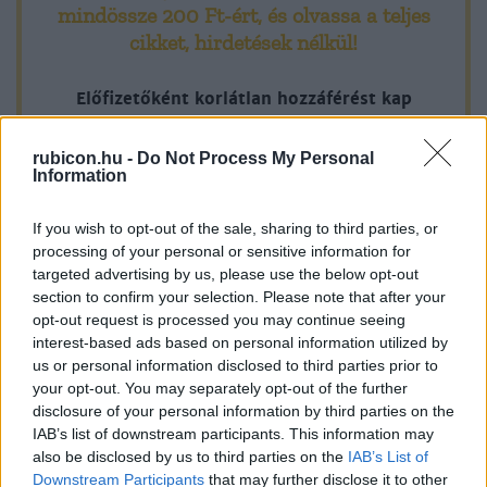
mindössze 200 Ft-ért
, és olvassa a teljes
Hanák Gábor által készített interjúsorozat rögzített, s
cikket, hirdetések nélkül!
amelyet levelekkel és dokumentumokkal egészítettünk ki az
1956-os Intézet Bibó István. Életút dokumentumokban
Előfizetőként korlátlan hozzáférést kap
című, 1995-ben
minden történelmi tartalmunkhoz:
rubicon.hu -
Do Not Process My Personal
Information
A legújabb Rubicon-lapszámok
If you wish to opt-out of the sale, sharing to third parties, or
Több mint 370 korábbi lapszámunk
processing of your personal or sensitive information for
tartalma
targeted advertising by us, please use the below opt-out
section to confirm your selection. Please note that after your
Rubicon Online rovatok cikkei
opt-out request is processed you may continue seeing
interest-based ads based on personal information utilized by
Hirdetésmentes olvasó felület
us or personal information disclosed to third parties prior to
your opt-out. You may separately opt-out of the further
Kedvenc cikkek elmentése, könyvjelzők
disclosure of your personal information by third parties on the
IAB’s list of downstream participants. This information may
Az első hónap csak 200 Ft-ba kerül. Próbálja
also be disclosed by us to third parties on the
IAB’s List of
Downstream Participants
that may further disclose it to other
ki!