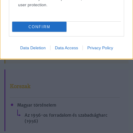
user protection.
CONFIRM
Data Deletion
Data Access
Privacy Policy
2004/4.
Korszak
Magyar történelem
Az 1956-os forradalom és szabadságharc
(1956)