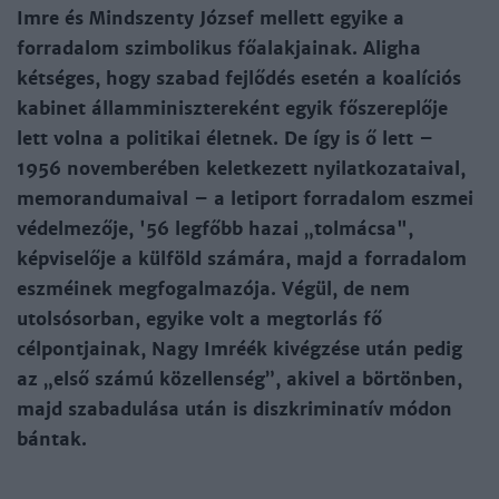
Imre és Mindszenty József mellett egyike a
forradalom szimbolikus főalakjainak. Aligha
kétséges, hogy szabad fejlődés esetén a koalíciós
kabinet államminisztereként egyik főszereplője
lett volna a politikai életnek. De így is ő lett –
1956 novemberében keletkezett nyilatkozataival,
memorandumaival – a letiport forradalom eszmei
védelmezője, '56 legfőbb hazai „tolmácsa",
képviselője a külföld számára, majd a forradalom
eszméinek megfogalmazója. Végül, de nem
utolsósorban, egyike volt a megtorlás fő
célpontjainak, Nagy Imréék kivégzése után pedig
az „első számú közellenség”, akivel a börtönben,
majd szabadulása után is diszkriminatív módon
bántak.