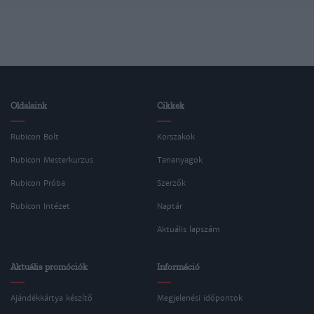
Oldalaink
Cikkek
Rubicon Bolt
Korszakok
Rubicon Mesterkurzus
Tananyagok
Rubicon Próba
Szerzők
Rubicon Intézet
Naptár
Aktuális lapszám
Aktuális promóciók
Információ
Ajándékkártya készítő
Megjelenési időpontok