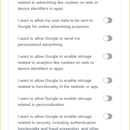
related to advertising like cookies on web or
device identifiers in apps.
I want to allow my user data to be sent to
Google for online advertising purposes.
Tananyag
I want to allow Google to send me
personalized advertising.
Magyar történelem
I want to allow Google to enable storage
Magyarország 1945–1956 között
related to analytics like cookies on web or
Az 1956-os forradalom és szabadságharc
device identifiers in apps.
vezető politikusai
I want to allow Google to enable storage
Az 1956-os forradalom és szabadságharc
related to functionality of the website or app.
vezető politikusai (kiegészítő irodalom)
I want to allow Google to enable storage
related to personalization.
I want to allow Google to enable storage
Lapszám
related to security, including authentication
functionality and fraud prevention, and other