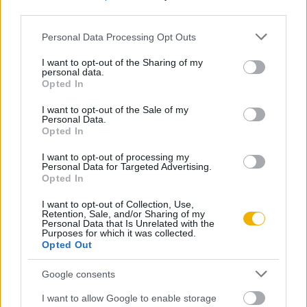
third parties.
Please note that this website/app uses one or more Google
KIPRÓBÁLOM 200 FT-ÉRT
Personal Data Processing Opt Outs
services and may gather and store information including but
not limited to your visit or usage behaviour. You may click to
I want to opt-out of the Sharing of my
personal data.
Már előfizetőnk?
Ha már regisztrált a Rubicon
grant or deny consent to Google and its third-party tags to
Opted In
use your data for below specified purposes in below Google
Online-on, kattintson ide:
BELÉPÉS.
Ha még nem
consent section.
I want to opt-out of the Sale of my
rendelkezik felhasználói fiókkal, kattintson ide:
Personal Data.
REGISZTRÁCIÓ.
Opted In
I want to opt-out of processing my
Personal Data for Targeted Advertising.
Opted In
I want to opt-out of Collection, Use,
Szerző
Retention, Sale, and/or Sharing of my
Personal Data that Is Unrelated with the
Purposes for which it was collected.
Opted Out
Litván György
Google consents
Ismerje meg
I want to allow Google to enable storage
A szerző cikkei