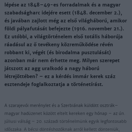
lépése az 1848–49-es forradalmak és a magyar
szabadságharc idejére esett (1848. december 2.),
és javában zajlott még az első világháború, amikor
földi pályafutását befejezte (1916. november 21.).
Ez utóbbi, a világtörténelem első totális háborúja
ráadásul az ő tevékeny közreműködése révén
robbant ki, végét (és birodalma pusztulását)
azonban már nem érhette meg. Milyen szerepet
játszott az agg uralkodó a nagy háború
létrejöttében? – ez a kérdés immár kerek száz
esztendeje foglalkoztatja a történetírást.
A szarajevói merénylet és a Szerbiának küldött osztrák–
magyar hadüzenet között eltelt kereken egy hónap – az ún.
júliusi válság – 20. századi történelmünk egyik legfontosabb
időszaka. A bécsi döntéshozóknak arról kellett dönteniük,