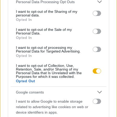
Már előfizetőnk?
Ha már regisztrált a Rubicon
Please note that this website/app uses one or more Google
Personal Data Processing Opt Outs
services and may gather and store information including but
Online-on, kattintson ide:
BELÉPÉS.
Ha még nem
not limited to your visit or usage behaviour. You may click to
I want to opt-out of the Sharing of my
rendelkezik felhasználói fiókkal, kattintson ide:
personal data.
grant or deny consent to Google and its third-party tags to
Opted In
REGISZTRÁCIÓ.
use your data for below specified purposes in below Google
consent section.
I want to opt-out of the Sale of my
Personal Data.
Opted In
I want to opt-out of processing my
Szerző
Personal Data for Targeted Advertising.
Opted In
I want to opt-out of Collection, Use,
Pollmann Ferenc
Retention, Sale, and/or Sharing of my
Personal Data that Is Unrelated with the
Purposes for which it was collected.
Ismerje meg
Opted Out
A szerző cikkei
Google consents
I want to allow Google to enable storage
related to advertising like cookies on web or
device identifiers in apps.
Tananyag