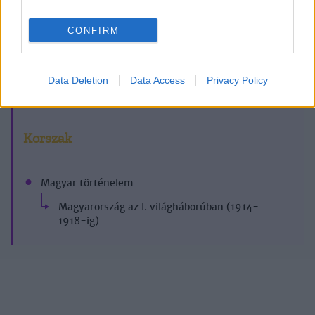
CONFIRM
2017/1-2.
Data Deletion
Data Access
Privacy Policy
Korszak
Magyar történelem
Magyarország az I. világháborúban (1914-
1918-ig)