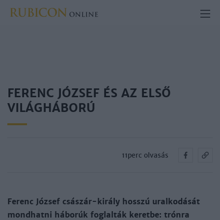
FERENC JÓZSEF ÉS AZ ELSŐ
VILÁGHÁBORÚ
11perc olvasás
Ferenc József császár-király hosszú uralkodását
mondhatni háborúk foglalták keretbe: trónra