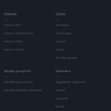
Oldalaink
Cikkek
Rubicon Bolt
Korszakok
Rubicon Mesterkurzus
Tananyagok
Rubicon Próba
Szerzők
Rubicon Intézet
Naptár
Aktuális lapszám
Aktuális promóciók
Információ
Ajándékkártya készítő
Megjelenési időpontok
Ajándék előfizetés aktiválása
Hírlevél
Kapcsolat
Rólunk