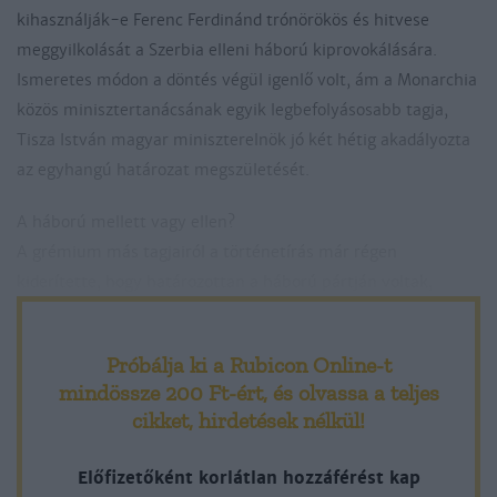
kihasználják-e Ferenc Ferdinánd trónörökös és hitvese
meggyilkolását a Szerbia elleni háború kiprovokálására.
Ismeretes módon a döntés végül igen­lő volt, ám a Monarchia
közös minisztertanácsának egyik legbefolyásosabb tagja,
Tisza István magyar miniszterelnök jó két hétig akadályozta
az egyhangú határozat megszületését.
A háború mellett vagy ellen?
A grémium más tagjairól a történetírás már régen
kiderítette, hogy határozottan a háború pártján voltak,
éspedig gyakorlatilag a szarajevói merényletet közvetlenül
követő napoktól kezdve. De vajon mi volt az álláspontja az
Próbálja ki a Rubicon Online-t
uralkodónak? Ez a kérdés természetesen nem Ferenc József
mindössze 200 Ft-ért
, és olvassa a teljes
végső álláspontjára vonatkozik. Mint államfőnek és
cikket, hirdetések nélkül!
legfelsőbb hadúrnak háború és béke kérdésében egy
személyben neki kellett az Osztrák–Magyar Monarchiára
Előfizetőként korlátlan hozzáférést kap
nemzetközi jogilag érvényes döntést meghoznia. Ezt meg is