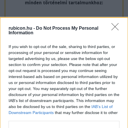
minden történelmi tartalmunkhoz:
tette: 1914. július 28-án az
A legújabb Rubicon-lapszámok
rubicon.hu -
Do Not Process My Personal
Több mint 370 korábbi lapszámunk
Information
tartalma
If you wish to opt-out of the sale, sharing to third parties, or
Rubicon Online rovatok cikkei
processing of your personal or sensitive information for
targeted advertising by us, please use the below opt-out
Hirdetésmentes olvasó felület
section to confirm your selection. Please note that after your
opt-out request is processed you may continue seeing
Kedvenc cikkek elmentése, könyvjelzők
interest-based ads based on personal information utilized by
us or personal information disclosed to third parties prior to
Az első hónap csak 200 Ft-ba kerül. Próbálja
your opt-out. You may separately opt-out of the further
disclosure of your personal information by third parties on the
ki!
IAB’s list of downstream participants. This information may
also be disclosed by us to third parties on the
IAB’s List of
KIPRÓBÁLOM 200 FT-ÉRT
Downstream Participants
that may further disclose it to other
third parties.