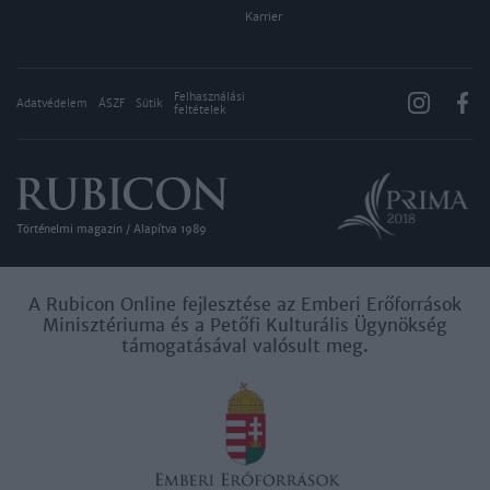
Karrier
Felhasználási
Adatvédelem
ÁSZF
Sütik
feltételek
Történelmi magazin / Alapítva 1989
A Rubicon Online fejlesztése az Emberi Erőforrások
Minisztériuma és a Petőfi Kulturális Ügynökség
támogatásával valósult meg.