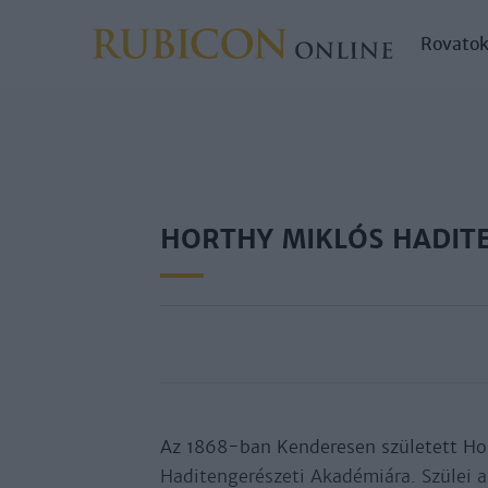
Rovato
HORTHY MIKLÓS HADIT
Az 1868-ban Ken­de­re­sen szü­le­tett Hor
Ha­di­ten­ge­ré­sze­ti Aka­dé­miá­ra. Szü­lei