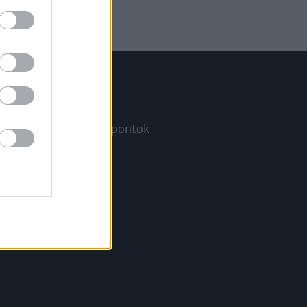
Információ
Megjelenési időpontok
a
Hírlevél
Kapcsolat
Rólunk
Karrier