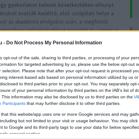
egy gya­kor­la­ton baleset kö­vet­kez­té­ben el­hunyt.
á­val avat­ták ka­dét­tá, el­ső szol­gá­la­ti he­lye a
vel az aka­dé­mia el­vég­zé­se után, a meg­fe­le­lő
m­be­ré­ben sor­ha­jó­zász­lós­sá ne­vez­ték ki, vagyis a
t.
u -
Do Not Process My Personal Information
tány a Novara parancsnoki hídján
to opt-out of the sale, sharing to third parties, or processing of your per
i­ten­ge­ré­sze­té­nek tisz­ti­ka­rá­ban a ma­gyar nem­
formation for targeted advertising by us, please use the below opt-out s
á­za­lék kö­rül ala­kult. A törzs­tisz­tek kö­zött azon­
r selection. Please note that after your opt-out request is processed y
eing interest-based ads based on personal information utilized by us or
vel zö­mük né­hány éven be­lül el­hagy­ta a flot­tát,
disclosed to third parties prior to your opt-out. You may separately opt-
ta kar­rier­jét. A legis­mer­tebb ki­vé­tel Hor­thy Mik­
losure of your personal information by third parties on the IAB’s list of
a­di­ten­ge­ré­szet­hez, de ő volt a kiegye­zés után
. This information may also be disclosed by us to third parties on the
IA
­ban be­ke­rült a ten­ger­na­gyi kar­ba.
Participants
that may further disclose it to other third parties.
 that this website/app uses one or more Google services and may gath
mindössze 200 Ft-ért
, és olvassa a teljes
including but not limited to your visit or usage behaviour. You may click 
 to Google and its third-party tags to use your data for below specifi
ogle consent section.