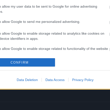
o allow my user data to be sent to Google for online advertising
s.
to allow Google to send me personalized advertising.
kek
Aktuális promóciók
o allow Google to enable storage related to analytics like cookies on
evice identifiers in apps.
zakok
Ajándékkártya készítő
o allow Google to enable storage related to functionality of the website
nyagok
Ajándék előfizetés aktiválás
CONFIRM
o allow Google to enable storage related to personalization.
zők
ár
o allow Google to enable storage related to security, including
Data Deletion
Data Access
Privacy Policy
cation functionality and fraud prevention, and other user protection.
ális lapszám