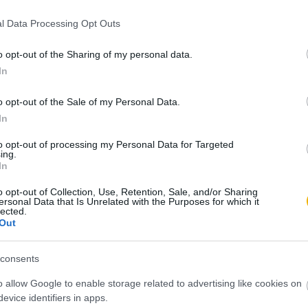
ést kap minden történelmi tartalmunkhoz:
l Data Processing Opt Outs
ámok
o opt-out of the Sharing of my personal data.
számunk tartalma
In
kei
et
o opt-out of the Sale of my Personal Data.
In
könyvjelzők
to opt-out of processing my Personal Data for Targeted
l. Próbálja ki!
ing.
In
ÁLOM 200 FT-ÉRT
o opt-out of Collection, Use, Retention, Sale, and/or Sharing
ersonal Data that Is Unrelated with the Purposes for which it
lected.
Out
t a Rubicon Online-on, kattintson ide:
BELÉPÉS.
fiókkal, kattintson ide:
REGISZTRÁCIÓ.
consents
o allow Google to enable storage related to advertising like cookies on
evice identifiers in apps.