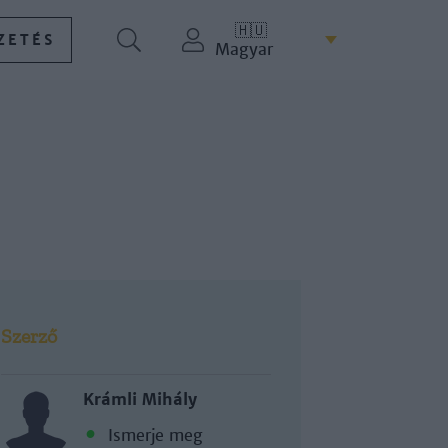
🇭🇺
ZETÉS
Magyar
Szerző
Krámli Mihály
Ismerje meg