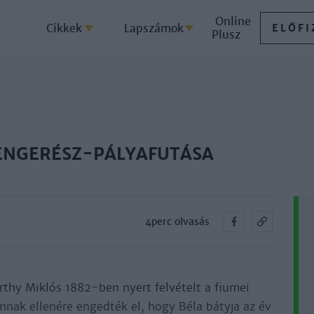
Online
k
Cikkek
Lapszámok
ELŐFI
Plusz
ENGERÉSZ-PÁLYAFUTÁSA
4perc olvasás
­thy Mik­lós 1882-ben nyert fel­vé­telt a fiu­mei
 an­nak el­le­né­re en­ged­ték el, hogy Bé­la báty­ja az év