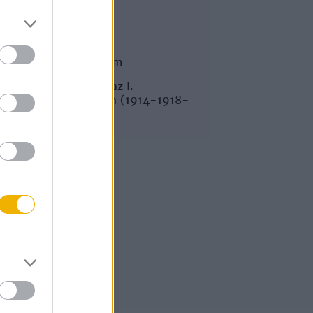
Korszak
Magyar történelem
Magyarország az I.
világháborúban (1914-1918-
ig)