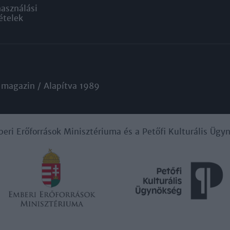
használási
ételek
 magazin / Alapítva 1989
beri Erőforrások Minisztériuma és a Petőfi Kulturális Üg