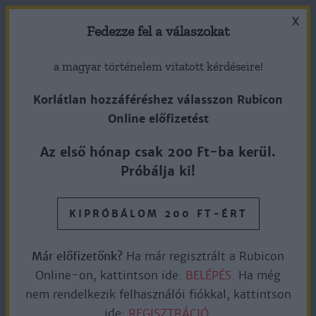
X
Fedezze fel a válaszokat
a magyar történelem vitatott kérdéseire!
Korlátlan hozzáféréshez válasszon Rubicon
Online előfizetést
Az Egyesült Államok szövetségi
Az első hónap csak 200 Ft-ba kerül.
fővárosa, Washington
Próbálja ki!
megalapítása
KIPRÓBÁLOM 200 FT-ÉRT
1790. július 16.
Már előfizetőnk?
Ha már regisztrált a Rubicon
Online-on, kattintson ide:
BELÉPÉS.
Ha még
Ingyen olvasható
2perc olvasás
nem rendelkezik felhasználói fiókkal, kattintson
ide:
REGISZTRÁCIÓ.