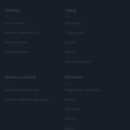
Oldalaink
Cikkek
Rubicon Bolt
Korszakok
Rubicon Mesterkurzus
Tananyagok
Rubicon Próba
Szerzők
Rubicon Intézet
Naptár
Aktuális lapszám
Aktuális promóciók
Információ
Ajándékkártya készítő
Megjelenési időpontok
Ajándék előfizetés aktiválása
Hírlevél
Kapcsolat
Rólunk
Karrier