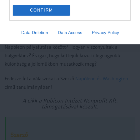
CONFIRM
Washington D.C. látképe a Fehér Házzal
Forrás: Wikimedia Commons / U.S. Air Force Tech. Sgt. Andy
Dunaway
Data Deletion
Data Access
Privacy Policy
Volt-e hasonlóság George Washington és Bonaparte
Napóleon pályafutása között? Hogyan viszonyultak a
hölgyekhez? És igaz, hogy kettejük közötti legnagyobb
különbség a jellemükben mutatkozik meg?
Fedezze fel a válaszokat a Szerző
Napóleon és Washington
című tanulmányában!
A cikk a Rubicon Intézet Nonprofit Kft.
támogatásával készült.
Szerző