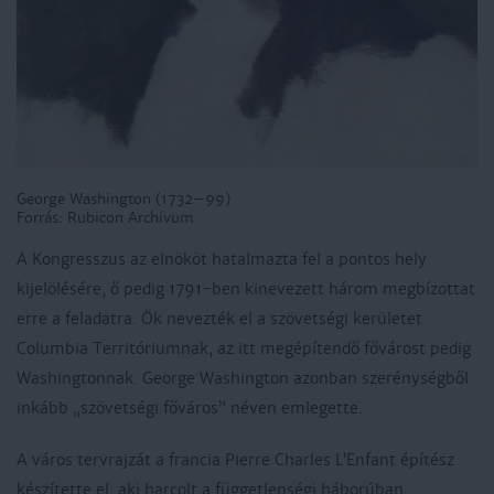
George Washington (1732–99)
Forrás: Rubicon Archívum
A Kongresszus az elnököt hatalmazta fel a pontos hely
kijelölésére, ő pedig 1791-ben kinevezett három megbízottat
erre a feladatra. Ők nevezték el a szövetségi kerületet
Columbia Territóriumnak, az itt megépítendő fővárost pedig
Washingtonnak. George Washington azonban szerénységből
inkább „szövetségi főváros” néven emlegette.
A város tervrajzát a francia Pierre Charles L’Enfant építész
készítette el, aki harcolt a függetlenségi háborúban.