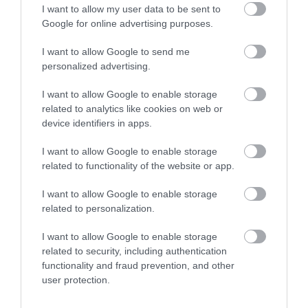
mintsem arra, hogy a légifotókat vizsgáló utókor
I want to allow my user data to be sent to
Google for online advertising purposes.
szabadkőműves jelképeket fedezzen fel az utcák
rendszerében.
I want to allow Google to send me
personalized advertising.
A Kongresszus 1800. november 17-én nyitotta meg első
I want to allow Google to enable storage
ülését az új fővárosban, és John Adams elnök is ekkor
related to analytics like cookies on web or
költözött ide.
device identifiers in apps.
I want to allow Google to enable storage
related to functionality of the website or app.
I want to allow Google to enable storage
related to personalization.
I want to allow Google to enable storage
related to security, including authentication
functionality and fraud prevention, and other
user protection.