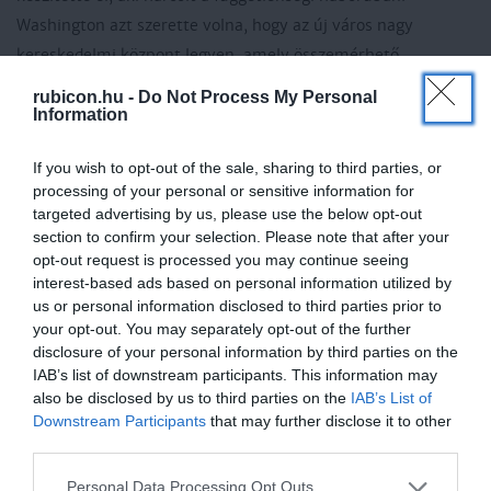
Washington azt szerette volna, hogy az új város nagy
kereskedelmi központ legyen, amely összemérhető
bármelyik európai fővárossal. L’Enfant átlós irányba
rubicon.hu -
Do Not Process My Personal
szétágazó sugárutak rendszerét tervezte meg, észak-dél és
Information
kelet-nyugat irányú utcákkal, kör alakú terekkel, a
If you wish to opt-out of the sale, sharing to third parties, or
központban az elnöki rezidenciával és a Kongresszus
processing of your personal or sensitive information for
épületével. E két épületet a Pennsylvania sugárút köti össze.
targeted advertising by us, please use the below opt-out
Csatornát is tervezett a városon keresztül, és sokkal
section to confirm your selection. Please note that after your
opt-out request is processed you may continue seeing
nagyobb elnöki rezidenciát, mint amilyen végül elkészült.
interest-based ads based on personal information utilized by
Sok vitája volt a három megbízottal, ezért Washington végül
us or personal information disclosed to third parties prior to
elbocsátotta. De a várost ennek ellenére is nagyjából az ő
your opt-out. You may separately opt-out of the further
tervei alapján építették fel.
disclosure of your personal information by third parties on the
IAB’s list of downstream participants. This information may
also be disclosed by us to third parties on the
IAB’s List of
A Fehér Ház alapkövét 1792. október 13-án helyeztette el
Downstream Participants
that may further disclose it to other
James Hoban építész Washingtonban, amely az első
third parties.
középület volt a városban. George Washington vezetésével
Please note that this website/app uses one or more Google
Personal Data Processing Opt Outs