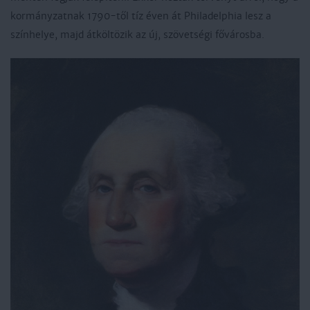
kormányzatnak 1790-től tíz éven át Philadelphia lesz a
színhelye, majd átköltözik az új, szövetségi fővárosba.