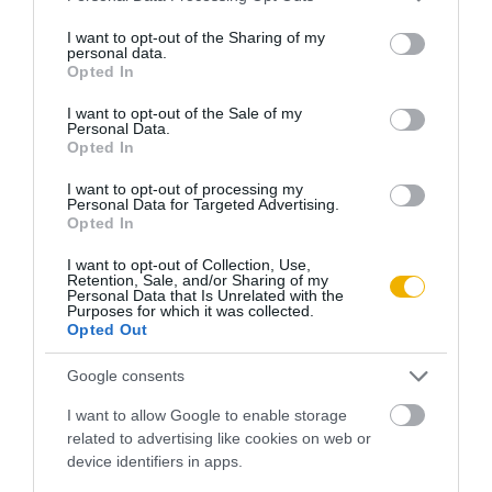
szabadkőműves szertartás keretében került sor minderre,
services and may gather and store information including but
akárcsak egy évvel később, szeptember 18-án, a
not limited to your visit or usage behaviour. You may click to
I want to opt-out of the Sharing of my
personal data.
Kongresszus épületének alapkőletételekor. Egyesek az
grant or deny consent to Google and its third-party tags to
Opted In
use your data for below specified purposes in below Google
állították, hogy az amerikai főváros térképe szabadkőműves
consent section.
I want to opt-out of the Sale of my
jelképek szerint készült. Ezek alapján a Capitolium (a
Personal Data.
Opted In
Kongresszus épülete) egy körző központja, amelynek két
szára a Jefferson emlékművéhez vezető Maryland sugárút és
I want to opt-out of processing my
Personal Data for Targeted Advertising.
a Fehér Házhoz vezető Pennsylvania sugárút. A Fehér Ház, a
Opted In
Jefferson emlékmű és a Capitolium épülete háromszöget
I want to opt-out of Collection, Use,
alkot. Csakhogy amikor Pierre Charles L’Enfant 1791-ben
Retention, Sale, and/or Sharing of my
Personal Data that Is Unrelated with the
felvázolta a város tervét, a Potomac sokkal nagyobb
Purposes for which it was collected.
területet foglalt még el, s elöntötte mind a Lincoln-, mind a
Opted Out
Jefferson-emlékmű mai helyét. Az amerikai szövetségi
Google consents
főváros csak a következő száz év folyamán nyerte el mai
formáját és emlékműveit. Tervezői és építőinek nemzedékei
I want to allow Google to enable storage
related to advertising like cookies on web or
pedig valószínűleg inkább az áttekinthető, egyenes irányok
device identifiers in apps.
megőrzésére és geometriai elvek alkalmazására törekedtek,