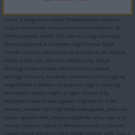
A függetlenné vált Amerikai Egyesült Államok törvényhozó
szerve, a Kongresszus először Philadelphiában ülésezett,
majd a háború miatt Princetonba kellett menekülnie. Itt
tettek javaslatot először 1783-ban arra, hogy szövetségi
fővárost jelöljenek ki a Delaware vagy Potomac folyók
mentén. Hosszas vitára került sor az északi és déli államok
között, amely csak 1790-ben oldódott meg. George
Washington New Yorkban ülésező kormányzatának
pénzügyminisztere, Alexander Hamilton a nemzeti egység
megerősítése érdekében azt javasolta, hogy a szövetségi
kormányzat vállalja magára az egyes államok még
kifizetetlen háborús adósságainak megfizetését. A déli
államok, amelyek már megfizették adósságaikat, ebbe csak
azután egyeztek bele, miután megígérték nekik, hogy az új
nemzeti fővárost Virginia és Maryland határán, a Potomac
mentén fogják felépíteni. Ekkor hoztak törvényt arról, hogy a