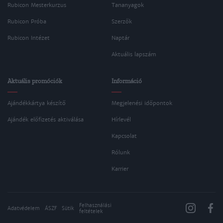
Rubicon Mesterkurzus
Tananyagok
Rubicon Próba
Szerzők
Rubicon Intézet
Naptár
Aktuális lapszám
Aktuális promóciók
Információ
Ajándékkártya készítő
Megjelenési időpontok
Ajándék előfizetés aktiválása
Hírlevél
Kapcsolat
Rólunk
Karrier
Felhasználási
Adatvédelem
ÁSZF
Sütik
feltételek