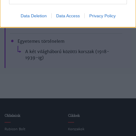
Data Deletion
Data Access
Privacy Policy
Korszak
Egyetemes történelem
A két világháború közötti korszak (1918-
1939-ig)
Oldalaink
Cikkek
Rubicon Bolt
Korszakok