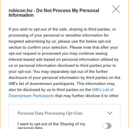
Több mint 370 korábbi lapszámunk
rubicon.hu -
Do Not Process My Personal
tartalma
Information
Rubicon Online rovatok cikkei
If you wish to opt-out of the sale, sharing to third parties, or
processing of your personal or sensitive information for
Hirdetésmentes olvasó felület
targeted advertising by us, please use the below opt-out
section to confirm your selection. Please note that after your
Kedvenc cikkek elmentése, könyvjelzők
opt-out request is processed you may continue seeing
interest-based ads based on personal information utilized by
Az első hónap csak 200 Ft-ba kerül. Próbálja
us or personal information disclosed to third parties prior to
ki!
your opt-out. You may separately opt-out of the further
disclosure of your personal information by third parties on the
IAB’s list of downstream participants. This information may
KIPRÓBÁLOM 200 FT-ÉRT
also be disclosed by us to third parties on the
IAB’s List of
Downstream Participants
that may further disclose it to other
third parties.
Már előfizetőnk?
Ha már regisztrált a Rubicon
Online-on, kattintson ide:
BELÉPÉS.
Ha még nem
Please note that this website/app uses one or more Google
Personal Data Processing Opt Outs
services and may gather and store information including but
rendelkezik felhasználói fiókkal, kattintson ide:
not limited to your visit or usage behaviour. You may click to
I want to opt-out of the Sharing of my
REGISZTRÁCIÓ.
personal data.