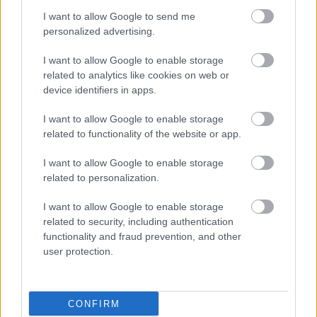
Európa és a világ a két világháború között
I want to allow Google to send me
A nácizmus és a náci Németország
personalized advertising.
A nácizmus és a náci Németország
I want to allow Google to enable storage
(kiegészítő irodalom)
related to analytics like cookies on web or
device identifiers in apps.
I want to allow Google to enable storage
related to functionality of the website or app.
Lapszám
I want to allow Google to enable storage
related to personalization.
I want to allow Google to enable storage
related to security, including authentication
functionality and fraud prevention, and other
user protection.
2010/2. különszám
CONFIRM