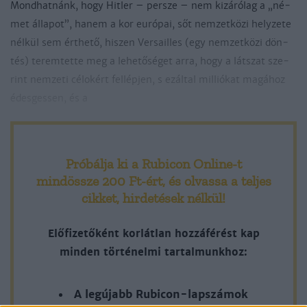
Mond­hat­nánk, hogy Hit­ler – per­sze – nem ki­zá­ró­lag a „né­
met ál­la­pot”, ha­nem a kor eu­ró­pai, sőt nem­zet­kö­zi hely­zete
nél­kül sem ért­he­tő, hi­szen Versailles (egy nem­zet­kö­zi dön­
tés) te­rem­tet­te meg a le­he­tő­sé­get ar­ra, hogy a lát­szat sze­
rint nem­ze­ti cé­lo­kért fel­lép­jen, s ezál­tal mil­lió­kat ma­gá­hoz
édes­ges­sen, és a
Próbálja ki a Rubicon Online-t
mindössze 200 Ft-ért
, és olvassa a teljes
cikket, hirdetések nélkül!
Előfizetőként korlátlan hozzáférést kap
minden történelmi tartalmunkhoz:
A legújabb Rubicon-lapszámok