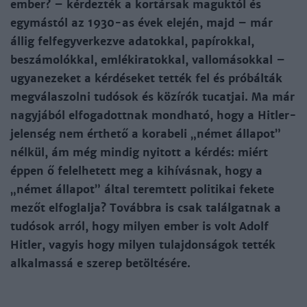
ember? – kérdezték a kortársak maguktól és
egymástól az 1930-as évek elején, majd – már
állig felfegyverkezve adatokkal, papírokkal,
beszámolókkal, emlékiratokkal, vallomásokkal –
ugyanezeket a kérdéseket tették fel és próbálták
megválaszolni tudósok és közírók tucatjai. Ma már
nagyjából elfogadottnak mondható, hogy a Hitler-
jelenség nem érthető a korabeli „német állapot”
nélkül, ám még mindig nyitott a kérdés: miért
éppen ő felelhetett meg a kihívásnak, hogy a
„német állapot” által teremtett politikai fekete
mezőt elfoglalja? Továbbra is csak találgatnak a
tudósok arról, hogy milyen ember is volt Adolf
Hitler, vagyis hogy milyen tulajdonságok tették
alkalmassá e szerep betöltésére.