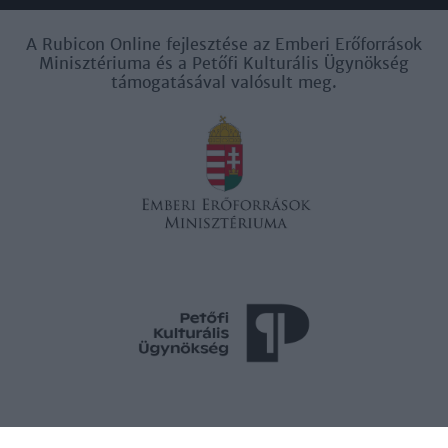
A Rubicon Online fejlesztése az Emberi Erőforrások
Minisztériuma és a Petőfi Kulturális Ügynökség
támogatásával valósult meg.