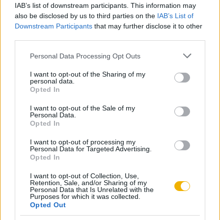
IAB’s list of downstream participants. This information may
jelzettet október 3-án, 4-én és 5-én, és a IV. számmal
also be disclosed by us to third parties on the
IAB’s List of
jelzettet október 6-án és 7-én.
KIPRÓBÁLOM 200 FT-ÉRT
Downstream Participants
that may further disclose it to other
third parties.
A többi, túlnyomórészt német jellegű területeket a fent
Már előfizetőnk?
Ha már regisztrált a Rubicon
Please note that this website/app uses one or more Google
említett nemzetközi bizottság fogja haladéktalanul
Personal Data Processing Opt Outs
Online-on, kattintson ide:
BELÉPÉS.
Ha még nem
services and may gather and store information including but
meghatározni, és azokat a német csapatok október 10-ig
rendelkezik felhasználói fiókkal, kattintson ide:
not limited to your visit or usage behaviour. You may click to
I want to opt-out of the Sharing of my
personal data.
szállják meg.
grant or deny consent to Google and its third-party tags to
REGISZTRÁCIÓ.
Opted In
use your data for below specified purposes in below Google
5. A 3. pontban említett nemzetközi bizottság határozza
consent section.
I want to opt-out of the Sale of my
Personal Data.
meg azokat a területeket, amelyeken népszavazást kell
Opted In
tartani. Ezeket a területeket a népszavazás lezárulásáig
Szerző
I want to opt-out of processing my
nemzetközi alakulatok szállják meg. Ugyanaz a bizottság
Personal Data for Targeted Advertising.
Opted In
fogja megállapítani a népszavazás megtartásának
módozatait, figyelemmel a Saar-vidéken megejtett
Hegedűs István
I want to opt-out of Collection, Use,
Retention, Sale, and/or Sharing of my
népszavazás módozataira. A bizottság állapítja meg a
Personal Data that Is Unrelated with the
Ismerje meg
Purposes for which it was collected.
népszavazás napját is, ez azonban nem eshetik későbbre,
Opted Out
A szerző cikkei
mint november végére.