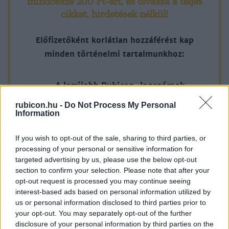
mindössze 200 Ft-ért
, és olvassa a teljes
befejeződjék, mégpedig anélkül, hogy a meglevő
cikket, hirdetések nélkül!
berendezések bármelyikét lerombolnák, és hogy a
csehszlovák kormány felelős azért, hogy a kiürítés az
Előfizetőként korlátlan hozzáférést kap
említett berendezések megrongálása nélkül menjen végbe.
minden történelmi tartalmunkhoz:
3. A kiürítés módozatait részleteiben egy Németország, az
A legújabb Rubicon-lapszámok
Egyesült Királyság, Franciaország, Olaszország és
Csehszlovákia képviselőiből álló bizottság fogja meg-
rubicon.hu -
Do Not Process My Personal
Több mint 370 korábbi lapszámunk
Information
állapítani.
tartalma
If you wish to opt-out of the sale, sharing to third parties, or
Rubicon Online rovatok cikkei
4. A túlnyomórészt németek lakta területnek német
processing of your personal or sensitive information for
csapatok által való fokozatos megszállása október 1-jén
targeted advertising by us, please use the below opt-out
Hirdetésmentes olvasó felület
kezdődik. A mellékelt térképen megjelölt négy zónát a
section to confirm your selection. Please note that after your
opt-out request is processed you may continue seeing
német csapatok a következő sorrendben fogják megszállni:
Kedvenc cikkek elmentése, könyvjelzők
interest-based ads based on personal information utilized by
us or personal information disclosed to third parties prior to
Az első hónap csak 200 Ft-ba kerül. Próbálja
Az I. számmal jelzett övezetet október 1-jén és 2-án, a II.
your opt-out. You may separately opt-out of the further
ki!
számmal jelzettet október 2-án és 3-án, a III. számmal
disclosure of your personal information by third parties on the