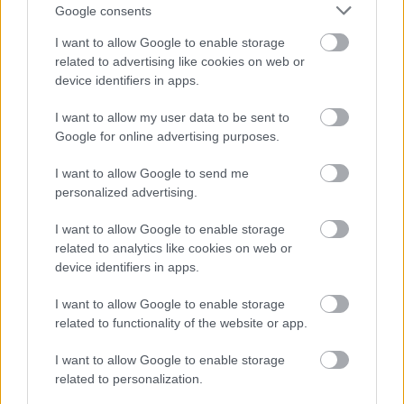
Google consents
6. A határok végleges megállapítását a nemzetközi bizottság
I want to allow Google to enable storage
fogja elvégezni. Ennek a bizottságnak joga van arra, hogy
related to advertising like cookies on web or
bizonyos kivételes esetekben a
Lapszám
device identifiers in apps.
I want to allow my user data to be sent to
Google for online advertising purposes.
I want to allow Google to send me
personalized advertising.
I want to allow Google to enable storage
related to analytics like cookies on web or
device identifiers in apps.
2009/6.
I want to allow Google to enable storage
related to functionality of the website or app.
I want to allow Google to enable storage
Korszak
related to personalization.