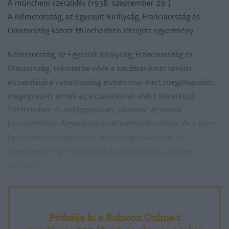
A müncheni szerződés (1938. szeptember 29.)
A Németország, az Egyesült Királyság, Franciaország és
Olaszország között Münchenben létrejött egyezmény
Németország, az Egyesült Királyság, Franciaország és
Olaszország, tekintetbe véve a szudétanémet terület
elcsatolására vonatkozólag elvben már elért megállapodást,
megegyezett ennek az elcsatolásnak alább következő
feltételeiben és módozataiban, valamint az ennek
következtében foganatosítandó intézkedésekben, és a jelen
Egyezménnyel egyenként felelősséget vállalnak az
Egyezmény végrehajtásának biztosításához szükséges
lépésekért.
l. A kiürítés október 1-jén kezdődik.
2. Az Egyesült Királyság, Franciaország és Olaszország
Próbálja ki a Rubicon Online-t
megállapodnak abban, hogy a terület kiürítése október 10-ig