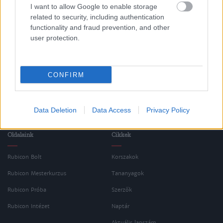
I want to allow Google to enable storage
Egyetemes történelem
related to security, including authentication
functionality and fraud prevention, and other
A két világháború közötti korszak (1918-
user protection.
1939-ig)
CONFIRM
Data Deletion
Data Access
Privacy Policy
Oldalaink
Cikkek
Rubicon Bolt
Korszakok
Rubicon Mesterkurzus
Tananyagok
Rubicon Próba
Szerzők
Rubicon Intézet
Naptár
Aktuális lapszám