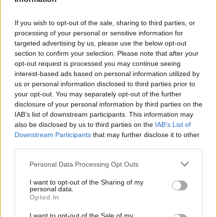
Rubicon Online rovatok cikkei
If you wish to opt-out of the sale, sharing to third parties, or
Hirdetésmentes olvasó felület
processing of your personal or sensitive information for
targeted advertising by us, please use the below opt-out
Kedvenc cikkek elmentése, könyvjelzők
section to confirm your selection. Please note that after your
opt-out request is processed you may continue seeing
Az első hónap csak 200 Ft-ba kerül. Próbálja
interest-based ads based on personal information utilized by
ki!
us or personal information disclosed to third parties prior to
your opt-out. You may separately opt-out of the further
disclosure of your personal information by third parties on the
KIPRÓBÁLOM 200 FT-ÉRT
IAB’s list of downstream participants. This information may
also be disclosed by us to third parties on the
IAB’s List of
Downstream Participants
that may further disclose it to other
Már előfizetőnk?
Ha már regisztrált a Rubicon
third parties.
Online-on, kattintson ide:
BELÉPÉS.
Ha még nem
Please note that this website/app uses one or more Google
rendelkezik felhasználói fiókkal, kattintson ide:
Personal Data Processing Opt Outs
services and may gather and store information including but
REGISZTRÁCIÓ.
not limited to your visit or usage behaviour. You may click to
I want to opt-out of the Sharing of my
personal data.
grant or deny consent to Google and its third-party tags to
Opted In
use your data for below specified purposes in below Google
consent section.
I want to opt-out of the Sale of my