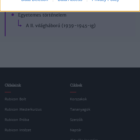
Egyetemes történelem
A II. világháború (1939-1945-ig)
Oldalaink
Cikkek
Rubicon Bolt
Korszakok
Rubicon Mesterkurzus
Tananyagok
Rubicon Próba
Szerzők
Rubicon Intézet
Naptár