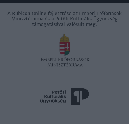
A Rubicon Online fejlesztése az Emberi Erőforrások
Minisztériuma és a Petőfi Kulturális Ügynökség
támogatásával valósult meg.