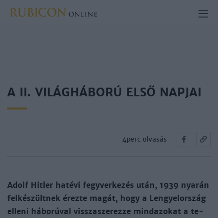
A II. VILÁGHÁBORÚ ELSŐ NAPJAI
4perc olvasás
Adolf Hit­ler hat­évi fegy­ver­ke­zés után, 1939 nya­rán
fel­ké­szült­nek érez­te ma­gát, hogy a Len­gyelor­szág
el­le­ni há­bo­rú­val vissza­sze­rez­ze mind­azo­kat a te­