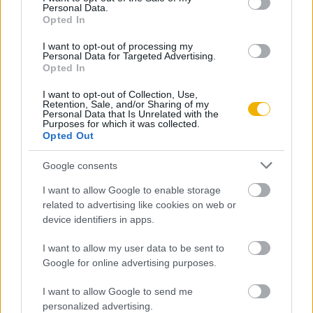
Personal Data.
Opted In
Szerző
I want to opt-out of processing my
Personal Data for Targeted Advertising.
Németh István
Opted In
Ismerje meg
I want to opt-out of Collection, Use,
Retention, Sale, and/or Sharing of my
Personal Data that Is Unrelated with the
A szerző cikkei
Purposes for which it was collected.
Opted Out
Google consents
I want to allow Google to enable storage
Tananyag
related to advertising like cookies on web or
device identifiers in apps.
Egyetemes történelem
I want to allow my user data to be sent to
A második világháború
Google for online advertising purposes.
A második világháború kitörése. Hadi és
I want to allow Google to send me
diplomáciai események a Szovjetunió elleni
personalized advertising.