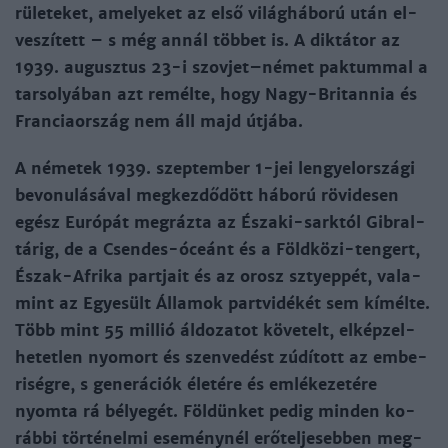
rü­le­te­ket, ame­lye­ket az el­ső vi­lág­há­bo­rú után el­
ve­szí­tett – s még an­nál töb­bet is. A dik­tá­tor az
1939. au­gusz­tus 23-i szov­jet–né­met pak­tum­mal a
tar­so­lyá­ban azt re­mél­te, hogy Nagy-B­ri­tan­nia és
Fran­ciaor­szág nem áll majd út­já­ba.
A né­me­tek 1939. szep­tem­ber 1-jei len­gyelor­szá­gi
be­vo­nu­lá­sá­val meg­kez­dő­dött há­bo­rú rö­vi­de­sen
egész Eu­ró­pát meg­ráz­ta az Észa­ki-sark­tól Gib­ral­
tá­rig, de a Csen­des-ó­ceánt és a Föld­kö­zi-ten­gert,
Észak-­Af­ri­ka part­jait és az orosz sztyep­pét, va­la­
mint az Egye­sült Ál­la­mok part­vi­dé­két sem kí­mél­te.
Több mint 55 mil­lió ál­do­za­tot kö­ve­telt, el­kép­zel­
he­tet­len nyo­mort és szen­ve­dést zú­dí­tott az em­be­
ri­ség­re, s ge­ne­rá­ciók éle­té­re és em­lé­ke­ze­té­re
nyom­ta rá bé­lye­gét. Föl­dün­ket pe­dig min­den ko­
ráb­bi tör­té­nel­mi ese­mény­nél erő­tel­je­seb­ben meg­