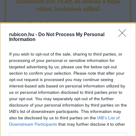
mindössze 200 Ft-ért
, és olvassa a teljes
találta. Katonai értelemben azért, mert úgy vélte, hogy a
cikket, hirdetések nélkül!
háborúnak még a Brit-szigetek esetleges elfoglalásával sem
vethet véget, hiszen az angol kormány amerikai
Előfizetőként korlátlan hozzáférést kap
támogatással Kanadából
minden történelmi tartalmunkhoz:
rubicon.hu -
Do Not Process My Personal
Information
A legújabb Rubicon-lapszámok
If you wish to opt-out of the sale, sharing to third parties, or
processing of your personal or sensitive information for
Több mint 370 korábbi lapszámunk
targeted advertising by us, please use the below opt-out
tartalma
section to confirm your selection. Please note that after your
opt-out request is processed you may continue seeing
Rubicon Online rovatok cikkei
interest-based ads based on personal information utilized by
us or personal information disclosed to third parties prior to
Hirdetésmentes olvasó felület
your opt-out. You may separately opt-out of the further
disclosure of your personal information by third parties on the
Kedvenc cikkek elmentése, könyvjelzők
IAB’s list of downstream participants. This information may
also be disclosed by us to third parties on the
IAB’s List of
Az első hónap csak 200 Ft-ba kerül. Próbálja
Downstream Participants
that may further disclose it to other
third parties.
ki!