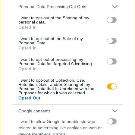
Please note that this website/app uses one or more Google
Personal Data Processing Opt Outs
services and may gather and store information including but
KIPRÓBÁLOM 200 FT-ÉRT
not limited to your visit or usage behaviour. You may click to
I want to opt-out of the Sharing of my
personal data.
grant or deny consent to Google and its third-party tags to
Opted In
Már előfizetőnk?
Ha már regisztrált a Rubicon
use your data for below specified purposes in below Google
consent section.
Online-on, kattintson ide:
BELÉPÉS.
Ha még nem
I want to opt-out of the Sale of my
Personal Data.
rendelkezik felhasználói fiókkal, kattintson ide:
Opted In
REGISZTRÁCIÓ.
I want to opt-out of processing my
Personal Data for Targeted Advertising.
Opted In
I want to opt-out of Collection, Use,
Retention, Sale, and/or Sharing of my
Szerző
Personal Data that Is Unrelated with the
Purposes for which it was collected.
Opted Out
Diószegi István
Google consents
Ismerje meg
I want to allow Google to enable storage
related to advertising like cookies on web or
A szerző cikkei
device identifiers in apps.