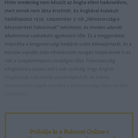
Hitler eredetileg nem készült az Anglia elleni hadviselésre,
mert ennek nem látta értelmét. Az Angliával kialakult
hadiállapotot 1939. szeptember 3-tól „Németországra
kényszerített háborúnak” tekintette, és minden adandó
alkalommal szabadulni igyekezett tőle. Ez a meggondolás
inspirálta a lengyelországi hadjárat utáni békeajánlatát, és a
hosszas vajúdás után elhatározott nyugati hadjáratnak is ez
volt a tulajdonképpeni stratégiai célja. Franciaország
elfoglalására éppen azért volt szükség, hogy Angliát
megfosszák szárazföldi szövetségesétől, és ezáltal
lehetetlenné tegyék számára a Németország elleni további
hadviselést.
Szirénhangok Angliához
Az Angliával kapcsolatos nézetek Franciaország legyőzése
következtében sem változtak meg. Hitler a további háborút
Próbálja ki a Rubicon Online-t
katonai és politikai értelemben egyaránt értelmetlennek