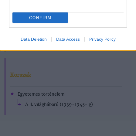
CONFIRM
Data Deletion
Data Access
Privacy Policy
1995/3.
Korszak
Egyetemes történelem
A II. világháború (1939-1945-ig)