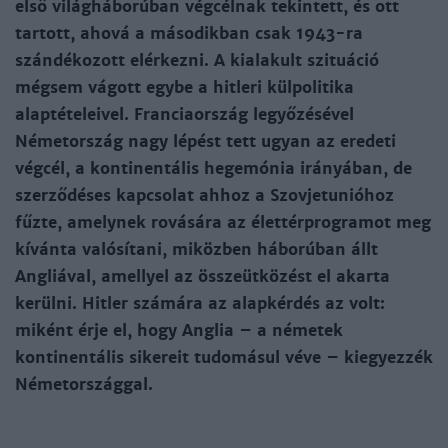
első világháborúban végcélnak tekintett, és ott
tartott, ahová a másodikban csak 1943-ra
szándékozott elérkezni. A kialakult szituáció
mégsem vágott egybe a hitleri külpolitika
alaptételeivel. Franciaország legyőzésével
Németország nagy lépést tett ugyan az eredeti
végcél, a kontinentális hegemónia irányában, de
szerződéses kapcsolat ahhoz a Szovjetunióhoz
fűzte, amelynek rovására az élettérprogramot meg
kívánta valósítani, miközben háborúban állt
Angliával, amellyel az összeütközést el akarta
kerülni. Hitler számára az alapkérdés az volt:
miként érje el, hogy Anglia – a németek
kontinentális sikereit tudomásul véve – kiegyezzék
Németországgal.