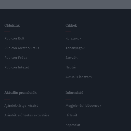
Oldalaink
Cikkek
Rubicon Bolt
Korszakok
Rubicon Mesterkurzus
Tananyagok
Rubicon Próba
Szerzők
Rubicon Intézet
Naptár
Aktuális lapszám
Aktuális promóciók
Információ
Ajándékkártya készítő
Megjelenési időpontok
Ajándék előfizetés aktiválása
Hírlevél
Kapcsolat