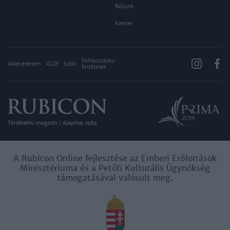
Rólunk
Karrier
Felhasználási
Adatvédelem
ÁSZF
Sütik
feltételek
Történelmi magazin / Alapítva 1989
A Rubicon Online fejlesztése az Emberi Erőforrások
Minisztériuma és a Petőfi Kulturális Ügynökség
támogatásával valósult meg.