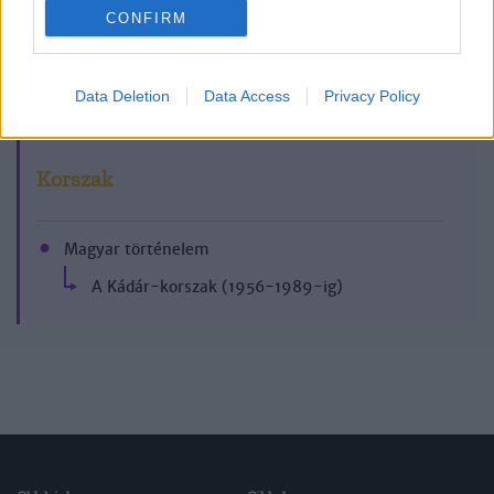
CONFIRM
2007/3.
Data Deletion
Data Access
Privacy Policy
Korszak
Magyar történelem
A Kádár-korszak (1956-1989-ig)