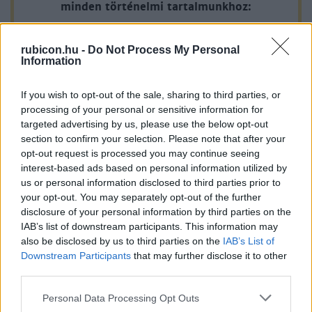
minden történelmi tartalmunkhoz:
A legújabb Rubicon-lapszámok
rubicon.hu -
Do Not Process My Personal
Information
Több mint 370 korábbi lapszámunk
If you wish to opt-out of the sale, sharing to third parties, or
tartalma
processing of your personal or sensitive information for
targeted advertising by us, please use the below opt-out
Rubicon Online rovatok cikkei
section to confirm your selection. Please note that after your
opt-out request is processed you may continue seeing
Hirdetésmentes olvasó felület
interest-based ads based on personal information utilized by
us or personal information disclosed to third parties prior to
Kedvenc cikkek elmentése, könyvjelzők
your opt-out. You may separately opt-out of the further
disclosure of your personal information by third parties on the
Az első hónap csak 200 Ft-ba kerül. Próbálja
IAB’s list of downstream participants. This information may
ki!
also be disclosed by us to third parties on the
IAB’s List of
Downstream Participants
that may further disclose it to other
third parties.
KIPRÓBÁLOM 200 FT-ÉRT
Please note that this website/app uses one or more Google
Personal Data Processing Opt Outs
services and may gather and store information including but