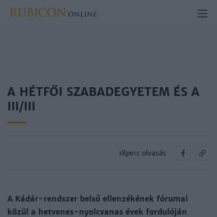
A HÉTFŐI SZABADEGYETEM ÉS A
III/III
18perc olvasás
A Kádár-rendszer belső ellenzékének fórumai
közül a hetvenes-nyolcvanas évek fordulóján