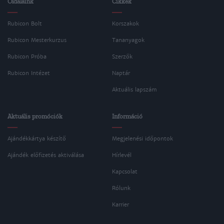
Oldalaink
Cikkek
Rubicon Bolt
Korszakok
Rubicon Mesterkurzus
Tananyagok
Rubicon Próba
Szerzők
Rubicon Intézet
Naptár
Aktuális lapszám
Aktuális promóciók
Információ
Ajándékkártya készítő
Megjelenési időpontok
Ajándék előfizetés aktiválása
Hírlevél
Kapcsolat
Rólunk
Karrier