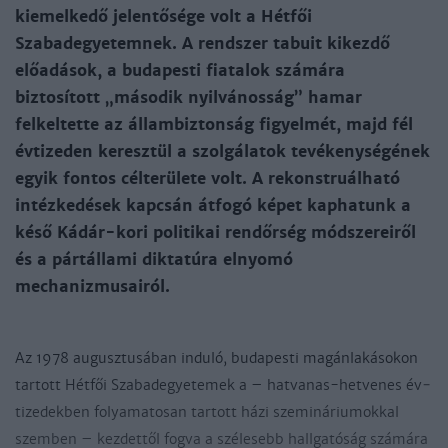
kiemelkedő jelentősége volt a Hétfői
Szabadegyetemnek. A rendszer tabuit kikezdő
előadások, a budapesti fiatalok számára
biztosított „második nyilvánosság” hamar
felkeltette az állambiztonság figyelmét, majd fél
évtizeden keresztül a szolgálatok tevékenységének
egyik fontos célterülete volt. A rekonstruálható
intézkedések kapcsán átfogó képet kaphatunk a
késő Kádár-kori politikai rendőrség módszereiről
és a pártállami diktatúra elnyomó
mechanizmusairól.
Az 1978 au­gusz­tu­sá­ban in­du­ló, bu­da­pes­ti ma­gán­la­ká­so­kon
tar­tott Hét­fői Sza­bad­egye­te­mek a – hat­va­nas-het­ve­nes év­
ti­ze­dek­ben fo­lya­ma­to­san tar­tott há­zi sze­mi­ná­riu­mok­kal
szem­ben – kez­det­től fog­va a szé­le­sebb hall­ga­tó­ság szá­má­ra