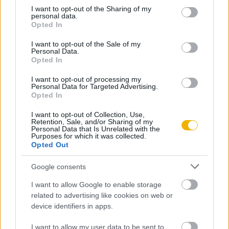
Már előfizetőnk?
Ha már regisztrált a Rubicon
not limited to your visit or usage behaviour. You may click to
I want to opt-out of the Sharing of my
Online-on, kattintson ide:
BELÉPÉS.
Ha még nem
personal data.
grant or deny consent to Google and its third-party tags to
Opted In
rendelkezik felhasználói fiókkal, kattintson ide:
use your data for below specified purposes in below Google
consent section.
REGISZTRÁCIÓ.
I want to opt-out of the Sale of my
Personal Data.
Opted In
I want to opt-out of processing my
Personal Data for Targeted Advertising.
Opted In
Szerző
I want to opt-out of Collection, Use,
Retention, Sale, and/or Sharing of my
Personal Data that Is Unrelated with the
Tabajdi Gábor
Purposes for which it was collected.
Opted Out
Ismerje meg
Google consents
A szerző cikkei
I want to allow Google to enable storage
related to advertising like cookies on web or
device identifiers in apps.
Tananyag
I want to allow my user data to be sent to