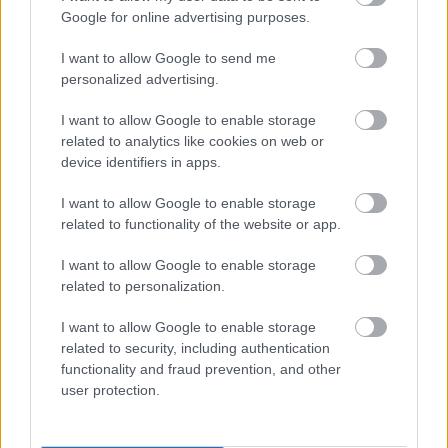
Google for online advertising purposes.
Magyar történelem
I want to allow Google to send me
personalized advertising.
A Kádár-korszak
I want to allow Google to enable storage
Ellenzéki mozgalmak a ’80-as években
related to analytics like cookies on web or
Ellenzéki mozgalmak a ’80-as években
device identifiers in apps.
(kiegészítő irodalom)
I want to allow Google to enable storage
related to functionality of the website or app.
I want to allow Google to enable storage
related to personalization.
Lapszám
I want to allow Google to enable storage
related to security, including authentication
functionality and fraud prevention, and other
user protection.