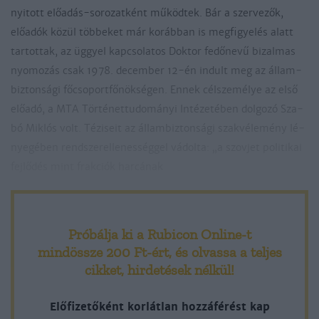
nyi­tott előadás-so­ro­zat­ként mű­köd­tek. Bár a szer­ve­zők,
előadók kö­zül töb­be­ket már ko­ráb­ban is meg­fi­gye­lés alatt
tar­tot­tak, az üggyel kap­cso­la­tos Dok­tor fe­dő­ne­vű bi­zal­mas
nyo­mo­zás csak 1978. de­cem­ber 12-én in­dult meg az ál­lam­
biz­ton­sá­gi fő­cso­port­fő­nök­sé­gen. En­nek cél­sze­mé­lye az el­ső
előadó, a MTA Tör­té­net­tu­do­má­nyi In­té­ze­té­ben dol­go­zó Sza­
bó Mik­lós volt. Té­zi­seit az ál­lam­biz­ton­sá­gi szak­vé­le­mény lé­
nye­gé­ben rend­szer­el­le­nes­ség­gel vá­dol­ta: „a szov­jet po­li­ti­kai
fej­lő­dés mint frak­ciók har­cá­nak
Próbálja ki a Rubicon Online-t
mindössze 200 Ft-ért
, és olvassa a teljes
cikket, hirdetések nélkül!
Előfizetőként korlátlan hozzáférést kap