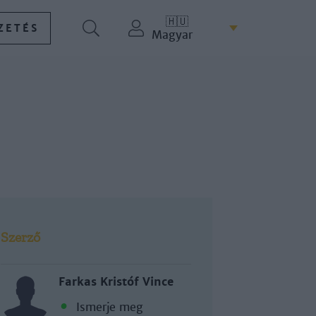
🇭🇺
ZETÉS
Magyar
Szerző
Farkas Kristóf Vince
Ismerje meg