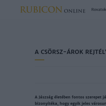
Rovato
A CSÖRSZ-ÁROK REJTÉL
A Jászság életében fontos szerepet j
bizonyítéka, hogy egyik jeles városun