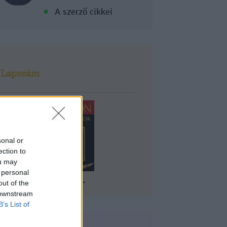
A szerző cikkei
Lapszám
sonal or
ection to
ou may
 personal
2017/6.
out of the
 downstream
B’s List of