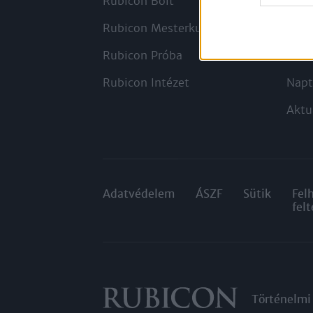
Rubicon Bolt
Kors
Rubicon Mesterkurzus
Tana
Rubicon Próba
Szer
Rubicon Intézet
Napt
Aktu
Adatvédelem
ÁSZF
Sütik
Fel
felt
Történelmi