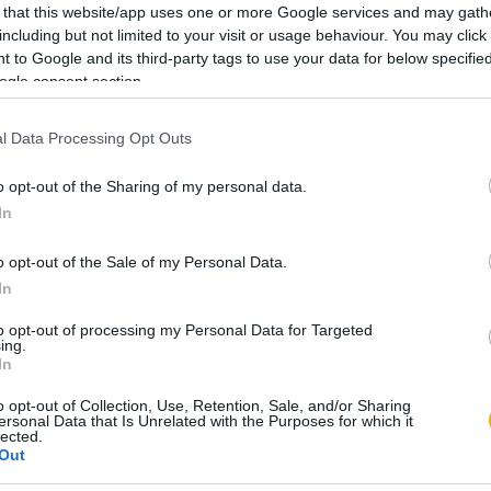
tható a legendás Csörsz vezér és a sáncárok.
 that this website/app uses one or more Google services and may gath
including but not limited to your visit or usage behaviour. You may click 
ja meg vízzel feltölteni az árkot, hiszen azt
 to Google and its third-party tags to use your data for below specifi
szonyáért. A mondavariá­ciók viszont minden
ogle consent section.
 meghal, mielőtt befejezné nagy művét. Sára
l Data Processing Opt Outs
o opt-out of the Sharing of my personal data.
In
mindössze 200 Ft-ért
, és olvassa a teljes
o opt-out of the Sale of my Personal Data.
In
ést kap minden történelmi tartalmunkhoz:
to opt-out of processing my Personal Data for Targeted
ing.
ámok
In
számunk tartalma
o opt-out of Collection, Use, Retention, Sale, and/or Sharing
kei
ersonal Data that Is Unrelated with the Purposes for which it
lected.
et
Out
könyvjelzők