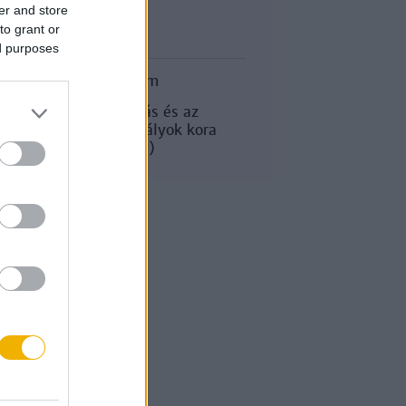
er and store
Korszak
to grant or
ed purposes
Magyar történelem
Az államalapítás és az
Árpád-házi királyok kora
(1000-1301-ig)