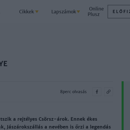
Online
k
Cikkek
Lapszámok
ELŐFI
Plusz
YE
8perc olvasás
átszik a rejtélyes Csörsz-árok. Ennek ékes
k, Jászárokszállás a nevében is őrzi a legendás