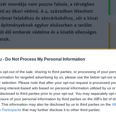
ezér mondája nem puszta fabula, a térségben
tő az ókori védmű. A 4. században létesített
 római falakéhoz és sáncárkokéhoz, sőt a kínai
s építményeknek egykor elsősorban a terület
ül élő emberek védelme és a kisebb ellenséges
datuk.
u -
Do Not Process My Personal Information
krendszer építői hatalmas földtömeget mozgattak
végeztek. A védmű az Alföld legfontosabb ókori
to opt-out of the sale, sharing to third parties, or processing of your per
formation for targeted advertising by us, please use the below opt-out s
lójában több szakaszból álló sáncárokrendszer. A
r selection. Please note that after your opt-out request is processed y
s-ároknak nevezzük. A Dunakeszi mellett induló
eing interest-based ads based on personal information utilized by us or
hatóak a Gö­döllői-dombságban, Mogyoród és
disclosed to third parties prior to your opt-out. You may separately opt-
losure of your personal information by third parties on the IAB’s list of
ló között, a síkságra érve pedig Jászfényszaru és
. This information may also be disclosed by us to third parties on the
IA
 a Kisköre melletti Holt-Tiszáig terjedt.
Participants
that may further disclose it to other third parties.