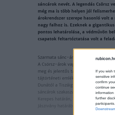
sáncárok nevét. A legendás Csörsz v
még ma is több helyen jól felismerhe
árokrendszer szerepe hasonló volt a
nagy falhoz is. Ezeknek a gigantiku
pontos lehatárolása, a védművön bel
csapatok feltartóztatása volt a fela
Szarmata sánc-árokrendszer
rubicon.h
A Csörsz-árok vagy szarmata sánc­áro
meg és jelentős táj­átalakító munkát 
If you wish 
sensitive in
tájtörténeti emléke. A Csörsz-árok va
confirm you
Dunától a Tiszáig húzódó szakaszt Ki
continue se
sáncárok szakaszai még ma is jól lát
information 
further disc
Kerepes határán, Valkó és Vácszentlász
participants
Jászivány határában. A sáncárokvonulat
Downstream 