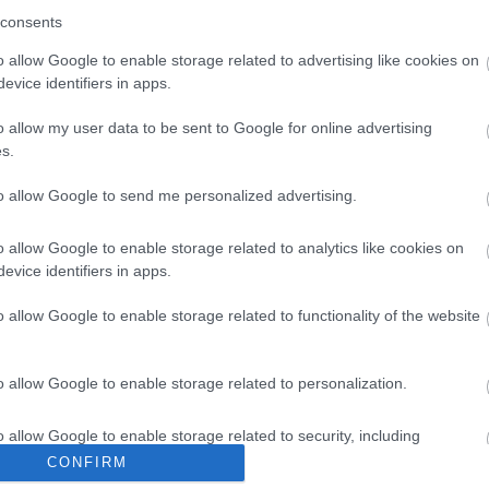
consents
l. Próbálja ki!
o allow Google to enable storage related to advertising like cookies on
evice identifiers in apps.
ÁLOM 200 FT-ÉRT
o allow my user data to be sent to Google for online advertising
s.
t a Rubicon Online-on, kattintson ide:
BELÉPÉS.
fiókkal, kattintson ide:
REGISZTRÁCIÓ.
to allow Google to send me personalized advertising.
o allow Google to enable storage related to analytics like cookies on
evice identifiers in apps.
o allow Google to enable storage related to functionality of the website
o allow Google to enable storage related to personalization.
kek
Aktuális promóciók
o allow Google to enable storage related to security, including
cation functionality and fraud prevention, and other user protection.
CONFIRM