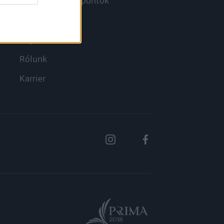
Megjelenési időpontok
a
Hírlevél
Kapcsolat
Rólunk
Karrier