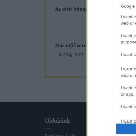
Google 
Az első hónap csak 200 Ft-ba kerü
I want t
web or d
KIPRÓB
I want t
purpose
Már előfizetőnk?
Ha már regisztrál
Ha még nem rendelkezik felhasználói 
I want 
I want t
web or d
I want t
or app.
I want t
Oldalaink
Cik
I want t
authenti