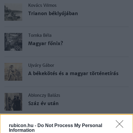
Kovács Vilmos
Trianon béklyójában
Tomka Béla
Magyar főnix?
Ujváry Gábor
A békekötés és a magyar történetírás
Ablonczy Balázs
Száz év után
Kiss F. József
rubicon.hu -
Do Not Process My Personal
Information