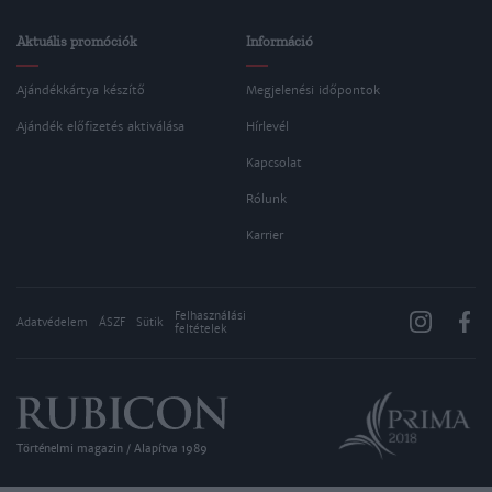
Aktuális promóciók
Információ
Ajándékkártya készítő
Megjelenési időpontok
Ajándék előfizetés aktiválása
Hírlevél
Kapcsolat
Rólunk
Karrier
Felhasználási
Adatvédelem
ÁSZF
Sütik
feltételek
Történelmi magazin / Alapítva 1989