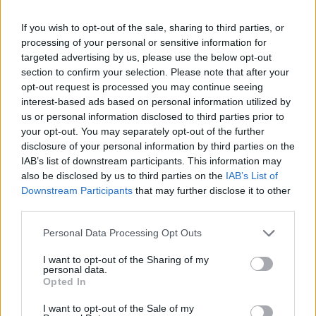
A független nemzeti létezés joga
If you wish to opt-out of the sale, sharing to third parties, or
processing of your personal or sensitive information for
Pelles Márton
targeted advertising by us, please use the below opt-out
Dreher és a versenytársak
section to confirm your selection. Please note that after your
opt-out request is processed you may continue seeing
interest-based ads based on personal information utilized by
us or personal information disclosed to third parties prior to
Cieger András
your opt-out. You may separately opt-out of the further
Egy politikai kompromisszum mérlege
disclosure of your personal information by third parties on the
IAB’s list of downstream participants. This information may
also be disclosed by us to third parties on the
IAB’s List of
Downstream Participants
that may further disclose it to other
Dévényi Anna
third parties.
Nem csak szürke eminenciás
Please note that this website/app uses one or more Google
Personal Data Processing Opt Outs
services and may gather and store information including but
not limited to your visit or usage behaviour. You may click to
I want to opt-out of the Sharing of my
Csillag Péter
personal data.
grant or deny consent to Google and its third-party tags to
Opted In
A nagy sportpolitikai áttörés
use your data for below specified purposes in below Google
consent section.
I want to opt-out of the Sale of my