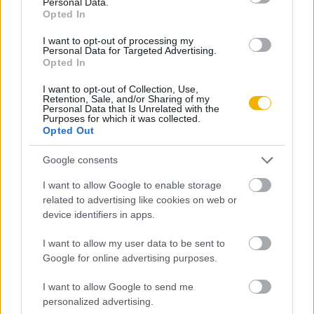
Personal Data.
Opted In
Timár Gábor
A magyar–csehszlovák határ
I want to opt-out of processing my
Personal Data for Targeted Advertising.
Opted In
I want to opt-out of Collection, Use,
Püski Levente
Retention, Sale, and/or Sharing of my
Personal Data that Is Unrelated with the
Elitek a Horthy-kori Magyarországon
Purposes for which it was collected.
Opted Out
Google consents
Ujváry Gábor
Teleki taktikája
I want to allow Google to enable storage
related to advertising like cookies on web or
device identifiers in apps.
Pók Attila
I want to allow my user data to be sent to
Bűnbakkeresés és holokauszt a
Google for online advertising purposes.
rendszerváltás utáni Magyarországon
I want to allow Google to send me
personalized advertising.
Ablonczy Balázs