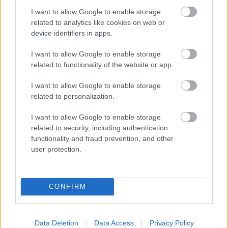
Rettenetes év
I want to allow Google to enable storage
related to analytics like cookies on web or
device identifiers in apps.
Nagy Szabolcs
I want to allow Google to enable storage
A Székely Hadosztály
related to functionality of the website or app.
I want to allow Google to enable storage
related to personalization.
Zeidler Miklós
Válogatás a két háború közötti
I want to allow Google to enable storage
magyarországi pártprogramokból, 1919–
related to security, including authentication
1944
functionality and fraud prevention, and other
user protection.
Margittai Gábor
Elcsatolt arisztokrácia
CONFIRM
Ujváry Gábor
Data Deletion
Data Access
Privacy Policy
A Szent Korona-tan a két világháború