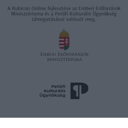
A Rubicon Online fejlesztése az Emberi Erőforrások
Minisztériuma és a Petőfi Kulturális Ügynökség
támogatásával valósult meg.