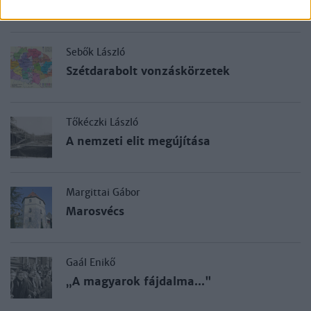
között
Sebők László
Szétdarabolt vonzáskörzetek
Tőkéczki László
A nemzeti elit megújítása
Margittai Gábor
Marosvécs
Gaál Enikő
„A magyarok fájdalma..."