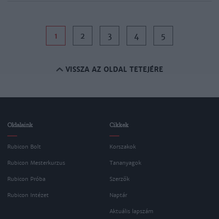
1
2
3
4
5
VISSZA AZ OLDAL TETEJÉRE
Oldalaink
Cikkek
Rubicon Bolt
Korszakok
Rubicon Mesterkurzus
Tananyagok
Rubicon Próba
Szerzők
Rubicon Intézet
Naptár
Aktuális lapszám