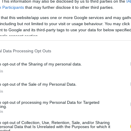
. This information may also be disclosed by us to third parties on the
IA
Sághy Marianne
Participants
that may further disclose it to other third parties.
Népvándorlás és multikultura
 that this website/app uses one or more Google services and may gath
including but not limited to your visit or usage behaviour. You may click 
 to Google and its third-party tags to use your data for below specifi
Tusor Péter
ogle consent section.
Egy testben két lélek
l Data Processing Opt Outs
Visy Zsolt
o opt-out of the Sharing of my personal data.
Befogadás és kirekesztés
In
o opt-out of the Sale of my Personal Data.
Kertész István
In
Kontinentális integrációk a 
to opt-out of processing my Personal Data for Targeted
ing.
In
Grüll Tibor
o opt-out of Collection, Use, Retention, Sale, and/or Sharing
ersonal Data that Is Unrelated with the Purposes for which it
A földkerekség meghódítói
lected.