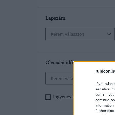
Lapszám
Olvasási idő
rubicon.h
If you wish 
sensitive in
confirm you
Ingyenes tartalom
continue se
information 
further disc