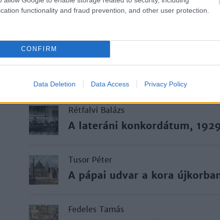
Nemes Gábor
cation functionality and fraud prevention, and other user protection.
Reneszánsz pápák
CONFIRM
Szabó Béla
Civis Romanus
Data Deletion
Data Access
Privacy Policy
Rétfalvi Balázs
A lateráni konkordátum, 192
Tusor Péter
A pápai udvar a kora újkorba
Fedeles Tamás