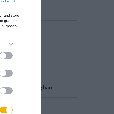
B’s List of
lizmus
er and store
to grant or
ed purposes
görög-római világban