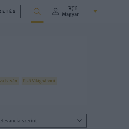
🇭🇺
ZETÉS
Magyar
za István
Első Világháború
elevancia szerint