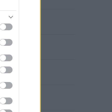
férák
rvezete