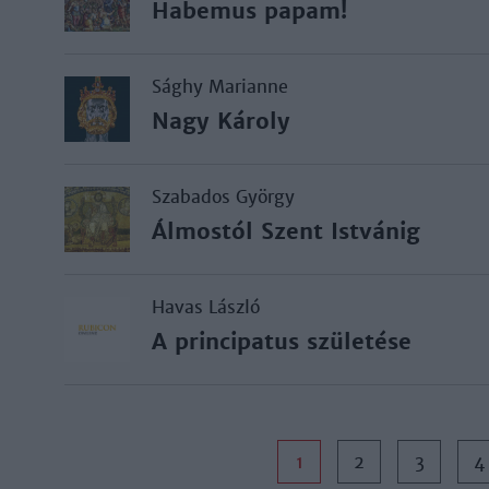
Habemus papam!
Sághy Marianne
Nagy Károly
Szabados György
Álmostól Szent Istvánig
Havas László
A principatus születése
1
2
3
4