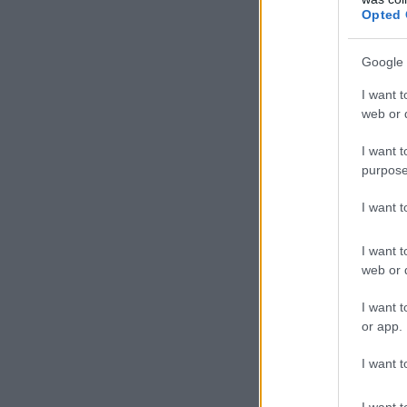
Opted 
Google 
I want t
web or d
I want t
purpose
I want 
I want t
web or d
I want t
or app.
I want t
I want t