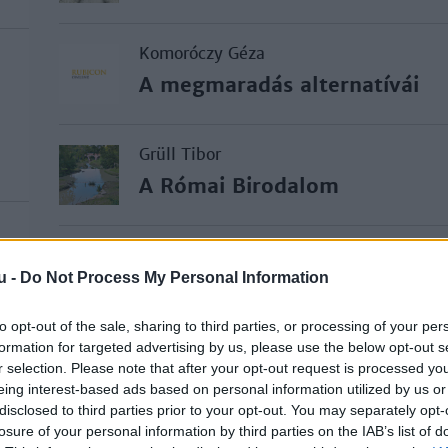
Komoróczy Géza
A megmaradás alternatívái
Grüll Tibor
A Római Birodalom
Takács Levente
u -
Do Not Process My Personal Information
Coriolanus
to opt-out of the sale, sharing to third parties, or processing of your per
formation for targeted advertising by us, please use the below opt-out s
Nemes Gábor
r selection. Please note that after your opt-out request is processed y
„Menjetek, és tegyetek tanít
eing interest-based ads based on personal information utilized by us or
disclosed to third parties prior to your opt-out. You may separately opt-
losure of your personal information by third parties on the IAB’s list of