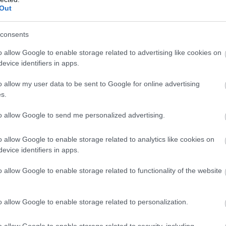
Out
Hegyi György
consents
A rómaiak vallása
o allow Google to enable storage related to advertising like cookies on
evice identifiers in apps.
Nánay Mihály
o allow my user data to be sent to Google for online advertising
s.
Befolyási övezetek és érdeksz
to allow Google to send me personalized advertising.
Földi András
o allow Google to enable storage related to analytics like cookies on
A római köztársaság államsze
evice identifiers in apps.
o allow Google to enable storage related to functionality of the website
Németh György
Julius Caesar
o allow Google to enable storage related to personalization.
o allow Google to enable storage related to security, including