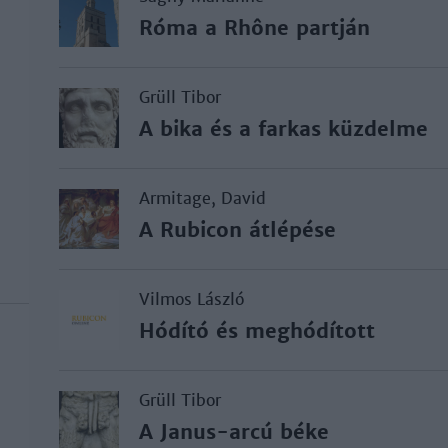
Róma a Rhône partján
Grüll Tibor
A bika és a farkas küzdelme
Armitage, David
A Rubicon átlépése
Vilmos László
Hódító és meghódított
Grüll Tibor
A Janus-arcú béke