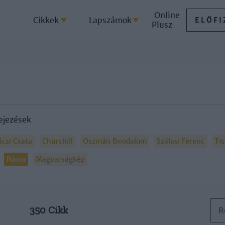
Online
k
Cikkek
Lapszámok
ELŐFI
Plusz
ejezések
csi Csata
Churchill
Oszmán Birodalom
Szálasi Ferenc
Tis
Róma
Magyarságkép
350 Cikk
R