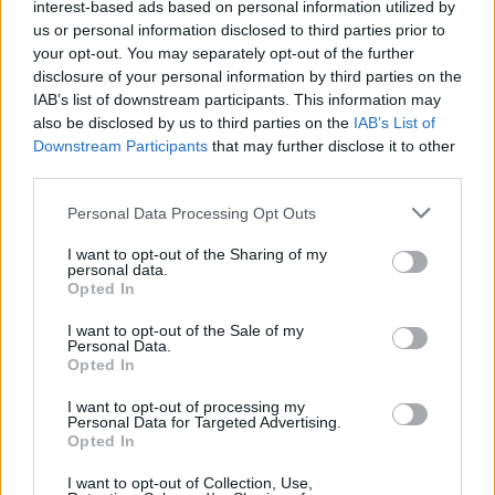
interest-based ads based on personal information utilized by
Révész Béla
us or personal information disclosed to third parties prior to
Bíróságok a késő kádári években
your opt-out. You may separately opt-out of the further
disclosure of your personal information by third parties on the
IAB’s list of downstream participants. This information may
also be disclosed by us to third parties on the
IAB’s List of
Tóth Eszter Zsófia
Downstream Participants
that may further disclose it to other
A traktoroslánytól a buszvezetőnőig
third parties.
Please note that this website/app uses one or more Google
Personal Data Processing Opt Outs
services and may gather and store information including but
Haraszti Miklós
not limited to your visit or usage behaviour. You may click to
I want to opt-out of the Sharing of my
Korai bevezetés a kádárizmusba
personal data.
grant or deny consent to Google and its third-party tags to
Opted In
use your data for below specified purposes in below Google
consent section.
I want to opt-out of the Sale of my
Personal Data.
Földváryné Kiss Réka
Opted In
Kardos László
I want to opt-out of processing my
Personal Data for Targeted Advertising.
Opted In
Cserényi-Zsitnyányi Ildikó
I want to opt-out of Collection, Use,
Erőszaktechnikák