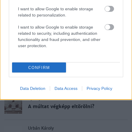
Haraszti Miklós
I want to allow Google to enable storage
related to personalization.
A demokratikus ellenzék
I want to allow Google to enable storage
related to security, including authentication
Soós Viktor Attila
functionality and fraud prevention, and other
Az egyházak és a
user protection.
kényszerkollektivizálás, 1962
CONFIRM
Gergely András
Széchenyi István
Data Deletion
Data Access
Privacy Policy
Ujváry Gábor
A múltat végképp eltörölni?
Urbán Károly