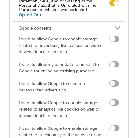
Retention, Sale, and/or Sharing of my
Personal Data that Is Unrelated with the
Purposes for which it was collected.
Opted Out
Wirthné Diera Bernadett
Google consents
„Fekete Hollók”
I want to allow Google to enable storage
related to advertising like cookies on web or
device identifiers in apps.
Boros Géza
Bukott hősök
I want to allow my user data to be sent to
Google for online advertising purposes.
I want to allow Google to send me
Cseh Géza
personalized advertising.
Erőszak és önkényeskedések
I want to allow Google to enable storage
related to analytics like cookies on web or
Schlett András
device identifiers in apps.
Zöldbárók
I want to allow Google to enable storage
related to functionality of the website or app.