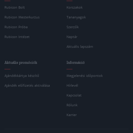
Rubicon Bolt
Korszakok
Rubicon Mesterkurzus
Tananyagok
Rubicon Próba
Szerzők
Rubicon Intézet
Naptár
Aktuális lapszám
Aktuális promóciók
Információ
Ajándékkártya készítő
Megjelenési időpontok
Ajándék előfizetés aktiválása
Hírlevél
Kapcsolat
Rólunk
Karrier