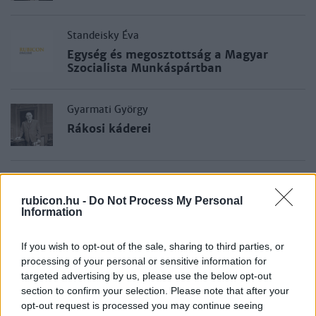
Standeisky Éva
Egység és megosztottság a Magyar
Szocialista Munkáspártban
Gyarmati György
Rákosi káderei
Bihari Mihály
Szakaszok a magyar társadalom
rubicon.hu -
Do Not Process My Personal
Information
történetében 1945–1988 között
If you wish to opt-out of the sale, sharing to third parties, or
Pető Iván
processing of your personal or sensitive information for
Egy rendszer átalakulásai
targeted advertising by us, please use the below opt-out
section to confirm your selection. Please note that after your
opt-out request is processed you may continue seeing