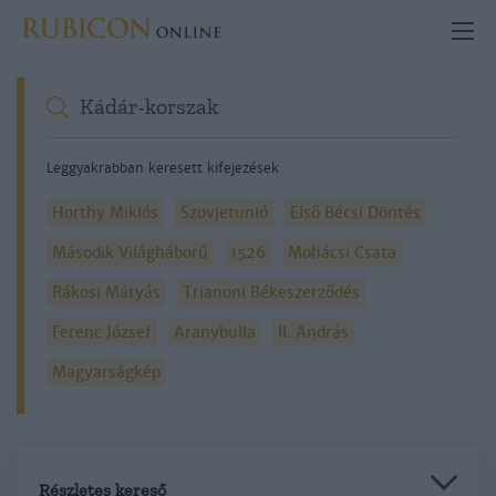
Leggyakrabban keresett kifejezések
Horthy Miklós
Szovjetunió
Első Bécsi Döntés
Második Világháború
1526
Mohácsi Csata
Rákosi Mátyás
Trianoni Békeszerződés
Ferenc József
Aranybulla
II. András
Magyarságkép
Részletes kereső