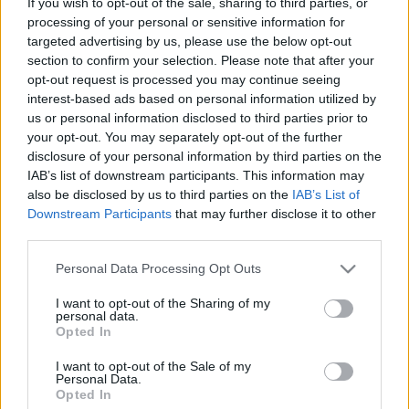
If you wish to opt-out of the sale, sharing to third parties, or
A királyi család utolsó gödöllői napjai
processing of your personal or sensitive information for
targeted advertising by us, please use the below opt-out
section to confirm your selection. Please note that after your
opt-out request is processed you may continue seeing
Varga Kálmán
interest-based ads based on personal information utilized by
A kormányzó Gödöllőn
us or personal information disclosed to third parties prior to
your opt-out. You may separately opt-out of the further
disclosure of your personal information by third parties on the
IAB’s list of downstream participants. This information may
Fodor Pál
also be disclosed by us to third parties on the
IAB’s List of
A török hagyaték
Downstream Participants
that may further disclose it to other
third parties.
Please note that this website/app uses one or more Google
Personal Data Processing Opt Outs
Varga J. János
services and may gather and store information including but
Labanc magyarok
not limited to your visit or usage behaviour. You may click to
I want to opt-out of the Sharing of my
personal data.
grant or deny consent to Google and its third-party tags to
Opted In
use your data for below specified purposes in below Google
consent section.
Mészáros Kálmán
I want to opt-out of the Sale of my
Personal Data.
Hazafiak és árulók?
Opted In