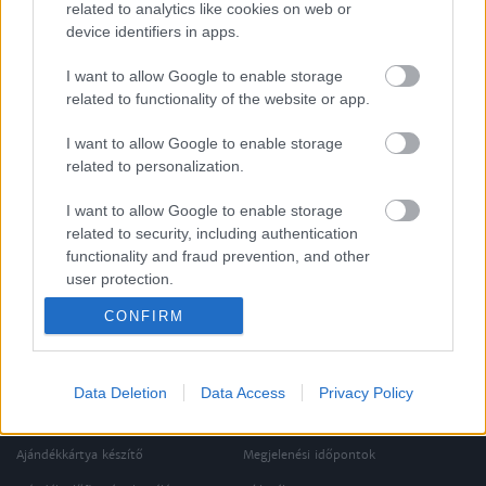
related to analytics like cookies on web or
device identifiers in apps.
VISSZA AZ OLDAL TETEJÉRE
I want to allow Google to enable storage
related to functionality of the website or app.
I want to allow Google to enable storage
Oldalaink
Cikkek
related to personalization.
Rubicon Bolt
Korszakok
I want to allow Google to enable storage
related to security, including authentication
Rubicon Mesterkurzus
Tananyagok
functionality and fraud prevention, and other
Rubicon Próba
Szerzők
user protection.
Rubicon Intézet
Naptár
CONFIRM
Aktuális lapszám
Data Deletion
Data Access
Privacy Policy
Aktuális promóciók
Információ
Ajándékkártya készítő
Megjelenési időpontok