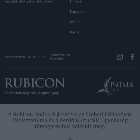
Ajándék előfizetés aktiválása
Hírlevél
Kapcsolat
Rólunk
Karrier
Felhasználási
Adatvédelem
ÁSZF
Sütik
feltételek
Történelmi magazin / Alapítva 1989
A Rubicon Online fejlesztése az Emberi Erőforrások
Minisztériuma és a Petőfi Kulturális Ügynökség
támogatásával valósult meg.