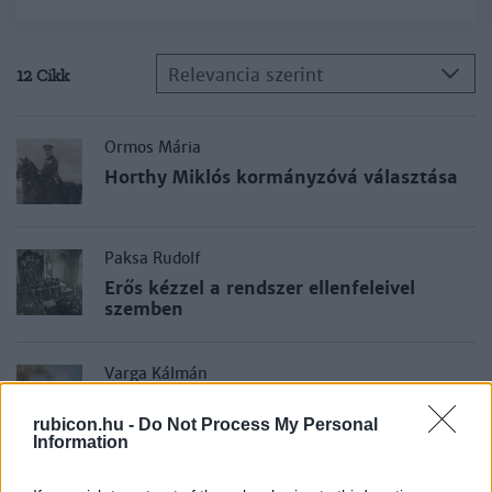
Relevancia szerint
12 Cikk
Ormos Mária
Horthy Miklós kormányzóvá választása
Paksa Rudolf
Erős kézzel a rendszer ellenfeleivel
szemben
Varga Kálmán
Ferenc József és Erzsébet gödöllői
hétköznapjai
rubicon.hu -
Do Not Process My Personal
Information
Varga Kálmán