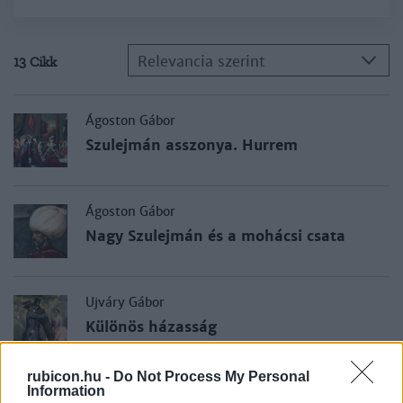
Relevancia szerint
13 Cikk
Ágoston Gábor
Szulejmán asszonya. Hurrem
Ágoston Gábor
Nagy Szulejmán és a mohácsi csata
Ujváry Gábor
Különös házasság
rubicon.hu -
Do Not Process My Personal
Information
Fazekas István