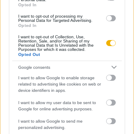
Opted In
Estók János
I want to opt-out of processing my
Personal Data for Targeted Advertising.
Tisza Kálmán és kora
Opted In
I want to opt-out of Collection, Use,
Retention, Sale, and/or Sharing of my
Sághy Marianne
Personal Data that Is Unrelated with the
Purposes for which it was collected.
Róma a Rhône partján
Opted Out
Google consents
Csorba László
I want to allow Google to enable storage
Egyházfő és/vagy államfő
related to advertising like cookies on web or
device identifiers in apps.
I want to allow my user data to be sent to
Andreides Gábor
Google for online advertising purposes.
A lateráni egyezmény
I want to allow Google to send me
personalized advertising.