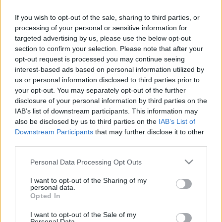
A Magyar Udvari Kancellária
If you wish to opt-out of the sale, sharing to third parties, or
processing of your personal or sensitive information for
targeted advertising by us, please use the below opt-out
Fazekas István
section to confirm your selection. Please note that after your
Az Erdélyi Udvari Kancellária
opt-out request is processed you may continue seeing
interest-based ads based on personal information utilized by
us or personal information disclosed to third parties prior to
your opt-out. You may separately opt-out of the further
Somogyi Éva
disclosure of your personal information by third parties on the
A király személye körüli minisztérium
IAB’s list of downstream participants. This information may
also be disclosed by us to third parties on the
IAB’s List of
Downstream Participants
that may further disclose it to other
third parties.
Ujváry Gábor
Kulturális kölcsönhatások
Please note that this website/app uses one or more Google
Personal Data Processing Opt Outs
services and may gather and store information including but
not limited to your visit or usage behaviour. You may click to
I want to opt-out of the Sharing of my
personal data.
grant or deny consent to Google and its third-party tags to
Varga Kálmán
Opted In
use your data for below specified purposes in below Google
A Magyar Királyi Testőröző Sereg
consent section.
I want to opt-out of the Sale of my
Personal Data.