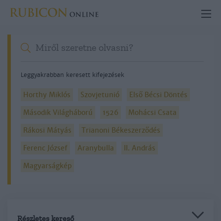
Leggyakrabban keresett kifejezések
Horthy Miklós
Szovjetunió
Első Bécsi Döntés
Második Világháború
1526
Mohácsi Csata
Rákosi Mátyás
Trianoni Békeszerződés
Ferenc József
Aranybulla
II. András
Magyarságkép
Részletes kereső