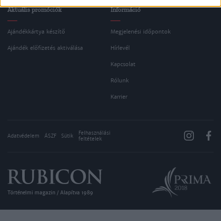
Aktuális promóciók
Információ
Ajándékkártya készítő
Megjelenési időpontok
Ajándék előfizetés aktiválása
Hírlevél
Kapcsolat
Rólunk
Karrier
Felhasználási
Adatvédelem
ÁSZF
Sütik
feltételek
Történelmi magazin / Alapítva 1989