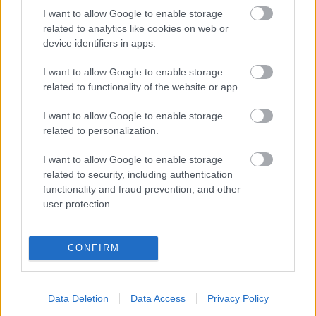
Szende László
I want to allow Google to enable storage
Bakócz Tamás
related to analytics like cookies on web or
device identifiers in apps.
I want to allow Google to enable storage
VISSZA AZ OLDAL TETEJÉRE
related to functionality of the website or app.
I want to allow Google to enable storage
related to personalization.
I want to allow Google to enable storage
Oldalaink
Cikkek
related to security, including authentication
functionality and fraud prevention, and other
Rubicon Bolt
Korszakok
user protection.
Rubicon Mesterkurzus
Tananyagok
Rubicon Próba
Szerzők
CONFIRM
Rubicon Intézet
Naptár
Aktuális lapszám
Data Deletion
Data Access
Privacy Policy