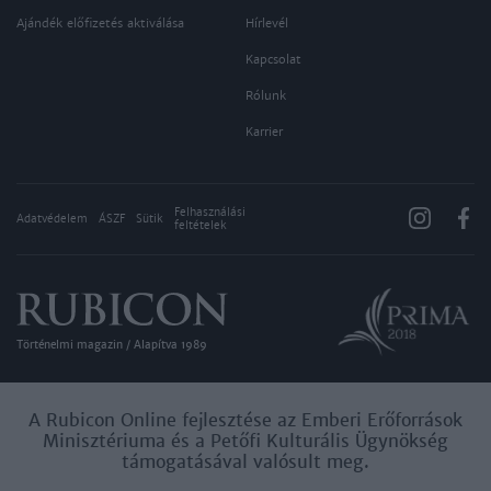
Ajándék előfizetés aktiválása
Hírlevél
Kapcsolat
Rólunk
Karrier
Felhasználási
Adatvédelem
ÁSZF
Sütik
feltételek
Történelmi magazin / Alapítva 1989
A Rubicon Online fejlesztése az Emberi Erőforrások
Minisztériuma és a Petőfi Kulturális Ügynökség
támogatásával valósult meg.