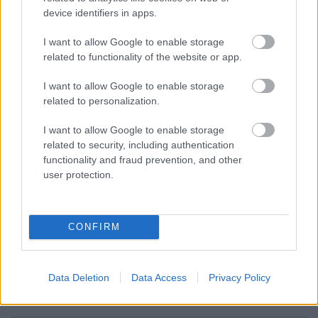
device identifiers in apps.
I want to allow Google to enable storage
Názer Ádám
related to functionality of the website or app.
Híres-hírhedt halálos ítéletek
I want to allow Google to enable storage
related to personalization.
Hahner Péter
I want to allow Google to enable storage
Amerikai elnökgyilkosok
related to security, including authentication
functionality and fraud prevention, and other
user protection.
Názer Ádám
Politikai orgyilkosságok, merényletek
CONFIRM
Konok Péter
Data Deletion
Data Access
Privacy Policy
A Manson család