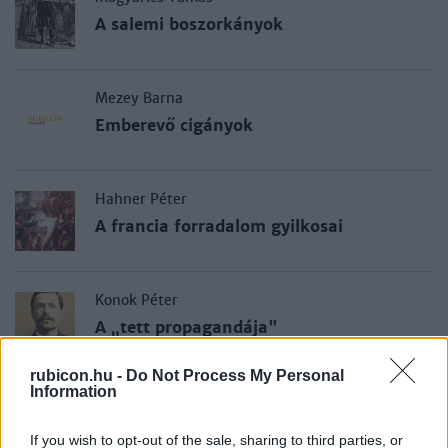
A salemi boszorkányok
Mezey Barna
Emberevő cigányok
Hahner Péter
A francia forradalom gyilkosai
Konok Péter
A „tett propagandája"
rubicon.hu -
Do Not Process My Personal
Information
Heiszler Vilmos
A mayerlingi tragédia
If you wish to opt-out of the sale, sharing to third parties, or