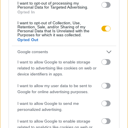
I want to opt-out of processing my
Názer Ádám
Personal Data for Targeted Advertising.
Hírhedt mészárlások
Opted In
I want to opt-out of Collection, Use,
Retention, Sale, and/or Sharing of my
Personal Data that Is Unrelated with the
Tischler János
Purposes for which it was collected.
Opted Out
Jedwabnétól Kielcéig
Google consents
Apor Péter
I want to allow Google to enable storage
related to advertising like cookies on web or
A kunmadarasi pogrom, 1946
device identifiers in apps.
I want to allow my user data to be sent to
Kovács Tamás
Google for online advertising purposes.
Endre László
I want to allow Google to send me
personalized advertising.
Kahler Frigyes
I want to allow Google to enable storage
Vérbírák
related to analytics like cookies on web or