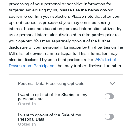
processing of your personal or sensitive information for
targeted advertising by us, please use the below opt-out
Mezey Barna
section to confirm your selection. Please note that after your
opt-out request is processed you may continue seeing
Hasfelmetsző Jack
interest-based ads based on personal information utilized by
us or personal information disclosed to third parties prior to
your opt-out. You may separately opt-out of the further
Arany Éva
disclosure of your personal information by third parties on the
A Romanovok kivégzése
IAB’s list of downstream participants. This information may
also be disclosed by us to third parties on the
IAB’s List of
Downstream Participants
that may further disclose it to other
third parties.
Vadas András
Please note that this website/app uses one or more Google
Zsidóüldözések a középkori Európában
Personal Data Processing Opt Outs
services and may gather and store information including but
not limited to your visit or usage behaviour. You may click to
I want to opt-out of the Sharing of my
personal data.
grant or deny consent to Google and its third-party tags to
Opted In
Bebesi György
use your data for below specified purposes in below Google
Pogromok Oroszországban a 20. század
consent section.
I want to opt-out of the Sale of my
elején
Personal Data.
Opted In