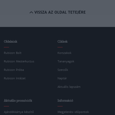
VISSZA AZ OLDAL TETEJÉRE
Oldalaink
Cikkek
Rubicon Bolt
Korszakok
Rubicon Mesterkurzus
Tananyagok
Rubicon Próba
Szerzők
Rubicon Intézet
Naptár
Aktuális lapszám
Aktuális promóciók
Információ
Ajándékkártya készítő
Megjelenési időpontok