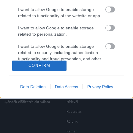
I want to allow Google to enable storage
Oldalaink
Cikkek
related to functionality of the website or app.
Rubicon Bolt
Korszakok
I want to allow Google to enable storage
Rubicon Mesterkurzus
Tananyagok
related to personalization.
Rubicon Próba
Szerzők
I want to allow Google to enable storage
related to security, including authentication
Rubicon Intézet
Naptár
functionality and fraud prevention, and other
Aktuális lapszám
user protection.
CONFIRM
Aktuális promóciók
Információ
Data Deletion
Data Access
Privacy Policy
Ajándékkártya készítő
Megjelenési időpontok
Ajándék előfizetés aktiválása
Hírlevél
Kapcsolat
Rólunk
Karrier