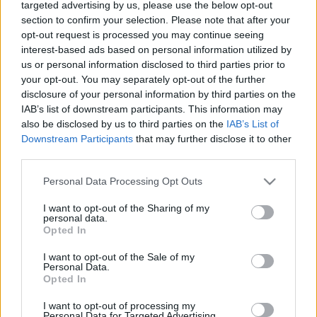
targeted advertising by us, please use the below opt-out
Az olümpiai sportágak
section to confirm your selection. Please note that after your
opt-out request is processed you may continue seeing
interest-based ads based on personal information utilized by
Németh György
us or personal information disclosed to third parties prior to
your opt-out. You may separately opt-out of the further
A marathóni futás legendája
disclosure of your personal information by third parties on the
IAB’s list of downstream participants. This information may
also be disclosed by us to third parties on the
IAB’s List of
Németh György
Downstream Participants
that may further disclose it to other
Híres versenyzők, jelentős jutalmak
third parties.
Please note that this website/app uses one or more Google
Personal Data Processing Opt Outs
services and may gather and store information including but
Németh György
not limited to your visit or usage behaviour. You may click to
I want to opt-out of the Sharing of my
personal data.
grant or deny consent to Google and its third-party tags to
Zeusz ligetében
Opted In
use your data for below specified purposes in below Google
consent section.
I want to opt-out of the Sale of my
Personal Data.
Németh György
Opted In
Az olümpiai béke
I want to opt-out of processing my
Personal Data for Targeted Advertising.