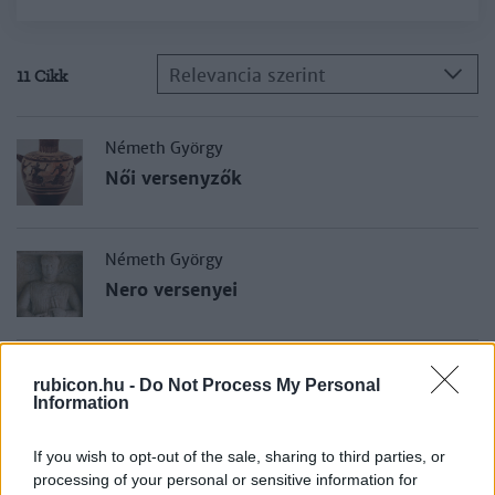
Relevancia szerint
11 Cikk
Németh György
Női versenyzők
Németh György
Nero versenyei
Németh György
rubicon.hu -
Do Not Process My Personal
Bundák, botrányok
Information
If you wish to opt-out of the sale, sharing to third parties, or
processing of your personal or sensitive information for
Németh György