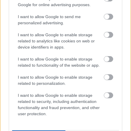
Szende László
Google for online advertising purposes.
Zarándoklat Szent Jakabhoz
I want to allow Google to send me
personalized advertising.
Ormos Mária
I want to allow Google to enable storage
A pusztulás
related to analytics like cookies on web or
device identifiers in apps.
I want to allow Google to enable storage
Németh István
related to functionality of the website or app.
Adolf Hitler
I want to allow Google to enable storage
related to personalization.
I want to allow Google to enable storage
VISSZA AZ OLDAL TETEJÉRE
related to security, including authentication
functionality and fraud prevention, and other
user protection.