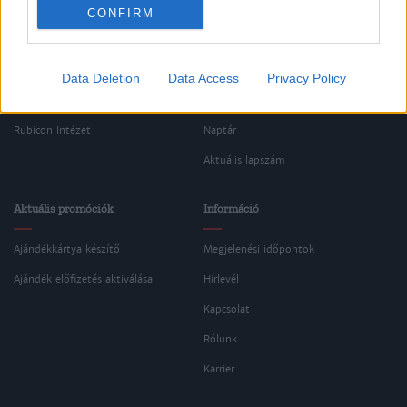
Oldalaink
Cikkek
CONFIRM
Rubicon Bolt
Korszakok
Rubicon Mesterkurzus
Tananyagok
Data Deletion
Data Access
Privacy Policy
Rubicon Próba
Szerzők
Rubicon Intézet
Naptár
Aktuális lapszám
Aktuális promóciók
Információ
Ajándékkártya készítő
Megjelenési időpontok
Ajándék előfizetés aktiválása
Hírlevél
Kapcsolat
Rólunk
Karrier