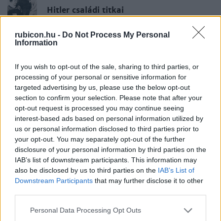
Hitler családi titkai
rubicon.hu -
Do Not Process My Personal
Information
Vitári Zsolt
Az első harminc év
If you wish to opt-out of the sale, sharing to third parties, or
processing of your personal or sensitive information for
targeted advertising by us, please use the below opt-out
Bellák Gábor
section to confirm your selection. Please note that after your
opt-out request is processed you may continue seeing
Hitler és a művészet
interest-based ads based on personal information utilized by
us or personal information disclosed to third parties prior to
your opt-out. You may separately opt-out of the further
Németh István
disclosure of your personal information by third parties on the
Hitler és a nők
IAB’s list of downstream participants. This information may
also be disclosed by us to third parties on the
IAB’s List of
Downstream Participants
that may further disclose it to other
third parties.
Németh István
Please note that this website/app uses one or more Google
Hitler egy napja
Personal Data Processing Opt Outs
services and may gather and store information including but