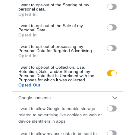
not limited to your visit or usage behaviour. You may click to
I want to opt-out of the Sharing of my
personal data.
grant or deny consent to Google and its third-party tags to
Opted In
Bruhács Kinga
use your data for below specified purposes in below Google
Egy rendhagyó jellemrajz 1943-ból
consent section.
I want to opt-out of the Sale of my
Personal Data.
Opted In
Németh István
I want to opt-out of processing my
Personal Data for Targeted Advertising.
A bunker
Opted In
I want to opt-out of Collection, Use,
Retention, Sale, and/or Sharing of my
Personal Data that Is Unrelated with the
Ungváry Krisztián
Purposes for which it was collected.
A német történészvita
Opted Out
Google consents
Gulyás Gyöngyi
I want to allow Google to enable storage
A tatárjárás pusztításának nyomai egy
related to advertising like cookies on web or
Árpád-kori faluban
device identifiers in apps.
I want to allow my user data to be sent to