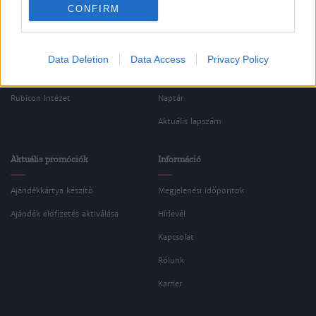
CONFIRM
Rubicon Bolt
Korszakok
Rubicon Mesterkurzus
Tananyagok
Data Deletion
Data Access
Privacy Policy
Rubicon Próba
Szerzők
Rubicon Intézet
Naptár
Aktuális lapszám
Aktuális promóciók
Információ
Ajándékkártya készítő
Megjelenési időpontok
Ajándék előfizetés aktiválása
Hírlevél
Kapcsolat
Rólunk
Karrier