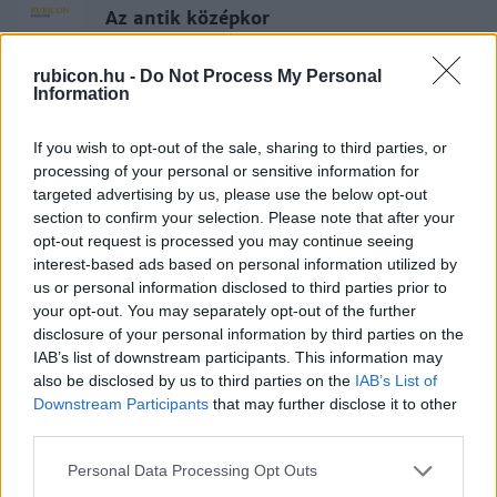
Az antik középkor
rubicon.hu -
Do Not Process My Personal
Information
Katus László
A Karoling-reneszánsz
If you wish to opt-out of the sale, sharing to third parties, or
processing of your personal or sensitive information for
targeted advertising by us, please use the below opt-out
Katus László
section to confirm your selection. Please note that after your
A gregorián reform
opt-out request is processed you may continue seeing
interest-based ads based on personal information utilized by
us or personal information disclosed to third parties prior to
your opt-out. You may separately opt-out of the further
Katus László
disclosure of your personal information by third parties on the
A nagybirtok
IAB’s list of downstream participants. This information may
also be disclosed by us to third parties on the
IAB’s List of
Downstream Participants
that may further disclose it to other
third parties.
Katus László
A hűbériség
Please note that this website/app uses one or more Google
Personal Data Processing Opt Outs
services and may gather and store information including but