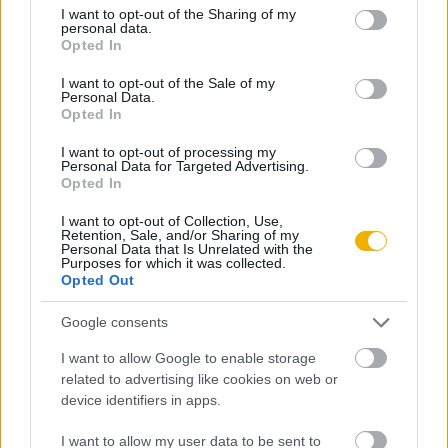
not limited to your visit or usage behaviour. You may click to
I want to opt-out of the Sharing of my
personal data.
grant or deny consent to Google and its third-party tags to
Opted In
Katus László
use your data for below specified purposes in below Google
A feudalizmusról
consent section.
I want to opt-out of the Sale of my
Personal Data.
Opted In
Katus László
I want to opt-out of processing my
Personal Data for Targeted Advertising.
A nyugati társadalomszerveződés
Opted In
I want to opt-out of Collection, Use,
Retention, Sale, and/or Sharing of my
Katus László
Personal Data that Is Unrelated with the
Purposes for which it was collected.
A város
Opted Out
Google consents
Katus László
I want to allow Google to enable storage
A középkori Európa mezőgazdasági és
related to advertising like cookies on web or
demográfiai forradalma
device identifiers in apps.
I want to allow my user data to be sent to