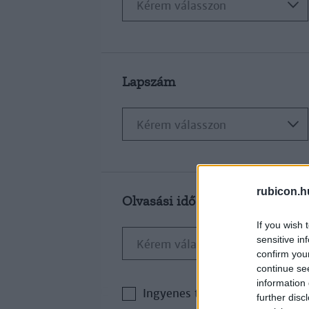
Lapszám
rubicon.h
Olvasási idő
If you wish 
sensitive in
confirm you
continue se
information 
Ingyenes tartalom
further disc