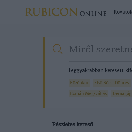
Rovato
Leggyakrabban keresett kif
Középkor
Első Bécsi Döntés
Román Megszállás
Demagóg
Részletes kereső