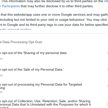
. This information may also be disclosed by us to third parties on the
IA
Katus László
Participants
that may further disclose it to other third parties.
A hűbériség
 that this website/app uses one or more Google services and may gath
including but not limited to your visit or usage behaviour. You may click 
 to Google and its third-party tags to use your data for below specifi
ogle consent section.
Katus László
A nagybirtok
l Data Processing Opt Outs
o opt-out of the Sharing of my personal data.
Katus László
In
A Karoling-reneszánsz
o opt-out of the Sale of my Personal Data.
In
Katus László
to opt-out of processing my Personal Data for Targeted
Aktuális középkorkép
ing.
In
o opt-out of Collection, Use, Retention, Sale, and/or Sharing
Klaniczay Gábor
ersonal Data that Is Unrelated with the Purposes for which it
lected.