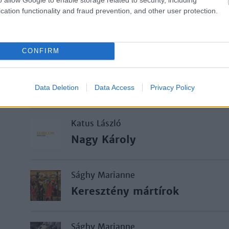
cation functionality and fraud prevention, and other user protection.
Poór János
A Habsburgok ősei
CONFIRM
Hajnal István
Mohamed, a próféta
Data Deletion
Data Access
Privacy Policy
Katus László
Nagy Károly
Sághy Marianne
Keresztény mártírok
Sághy Marianne