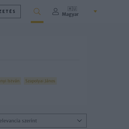
🇭🇺
ZETÉS
Magyar
nyi István
Szapolyai János
elevancia szerint