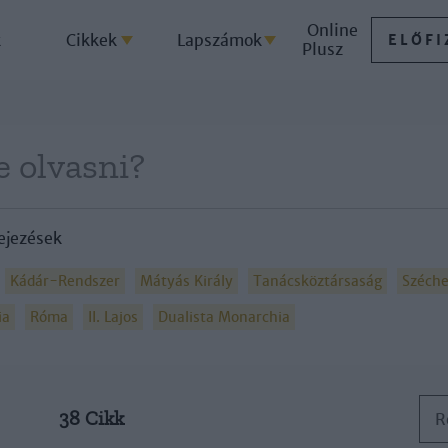
Online
k
Cikkek
Lapszámok
ELŐFI
Plusz
ejezések
Kádár-Rendszer
Mátyás Király
Tanácsköztársaság
Széche
ia
Róma
II. Lajos
Dualista Monarchia
38 Cikk
R