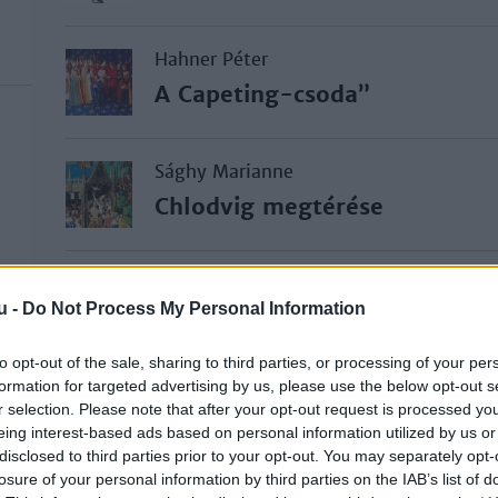
Hahner Péter
A Capeting-csoda”
Sághy Marianne
Chlodvig megtérése
Katus László
u -
Do Not Process My Personal Information
A Német Királyság és a Néme
születése
to opt-out of the sale, sharing to third parties, or processing of your per
formation for targeted advertising by us, please use the below opt-out s
r selection. Please note that after your opt-out request is processed y
Katus László
eing interest-based ads based on personal information utilized by us or
A nyugati társadalomszervez
disclosed to third parties prior to your opt-out. You may separately opt-
losure of your personal information by third parties on the IAB’s list of