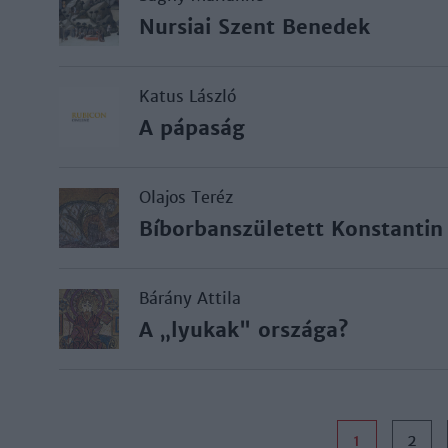
Nursiai Szent Benedek
Katus László
A pápaság
Olajos Teréz
Bíborbanszületett Konstantin
Bárány Attila
A „lyukak" országa?
1
2