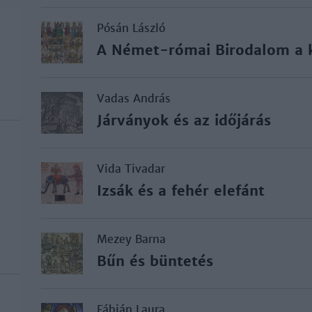
Pósán László
A Német-római Birodalom a 
Vadas András
Járványok és az időjárás
Vida Tivadar
Izsák és a fehér elefánt
Mezey Barna
Bűn és büntetés
Fábián Laura