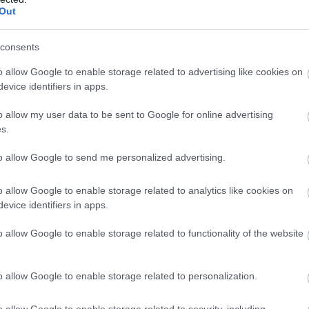
Európa közös gyökerei
Out
consents
Sz. Jónás Ilona
o allow Google to enable storage related to advertising like cookies on
A Frank Birodalom utódállam
evice identifiers in apps.
o allow my user data to be sent to Google for online advertising
Magyar István Lénárd
s.
Bizánc
to allow Google to send me personalized advertising.
o allow Google to enable storage related to analytics like cookies on
Katus László
evice identifiers in apps.
Megvan az ideje az ölelésnek
o allow Google to enable storage related to functionality of the website
Katus László
o allow Google to enable storage related to personalization.
Aktuális középkor-kép
o allow Google to enable storage related to security, including