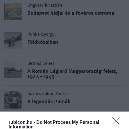
Ungváry Krisztián
Budapest hídjai és a főváros ostroma
Punka György
Földközelben
Bernád Dénes
A Román Légierő Magyarország felett,
1944–1945
Kovács Zoltán András
A legendás Pumák
rubicon.hu -
Do Not Process My Personal
Kovács Zoltán András
Information