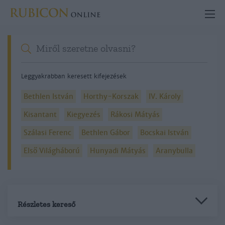
Leggyakrabban keresett kifejezések
Bethlen István
Horthy-Korszak
IV. Károly
Kisantant
Kiegyezés
Rákosi Mátyás
Szálasi Ferenc
Bethlen Gábor
Bocskai István
Első Világháború
Hunyadi Mátyás
Aranybulla
Részletes kereső