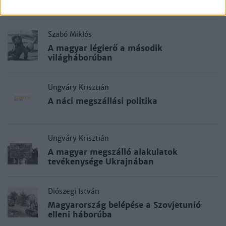
Szabó Miklós
A magyar légierő a második
világháborúban
Ungváry Krisztián
A náci megszállási politika
Ungváry Krisztián
A magyar megszálló alakulatok
tevékenysége Ukrajnában
Diószegi István
Magyarország belépése a Szovjetunió
elleni háborúba