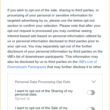
Ászok
If you wish to opt-out of the sale, sharing to third parties, or
processing of your personal or sensitive information for
Kovács Béla
targeted advertising by us, please use the below opt-out
section to confirm your selection. Please note that after your
Versengés az égbolton
opt-out request is processed you may continue seeing
interest-based ads based on personal information utilized by
us or personal information disclosed to third parties prior to
Kovács Zoltán András
your opt-out. You may separately opt-out of the further
Stratégiai légi hadjárat Magyarország
disclosure of your personal information by third parties on the
ellen
IAB’s list of downstream participants. This information may
also be disclosed by us to third parties on the
IAB’s List of
Downstream Participants
that may further disclose it to other
Lukacs, John
third parties.
Churchill és Magyarország
Please note that this website/app uses one or more Google
Personal Data Processing Opt Outs
services and may gather and store information including but
not limited to your visit or usage behaviour. You may click to
I want to opt-out of the Sharing of my
personal data.
Sallay Gergely Pál
grant or deny consent to Google and its third-party tags to
Opted In
Magyar katonai jelvények a második
use your data for below specified purposes in below Google
világháború idején
consent section.
I want to opt-out of the Sale of my