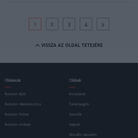
1
2
3
4
5
VISSZA AZ OLDAL TETEJÉRE
Oldalaink
Cikkek
Rubicon Bolt
Korszakok
Rubicon Mesterkurzus
Tananyagok
Rubicon Próba
Szerzők
Rubicon Intézet
Naptár
Aktuális lapszám