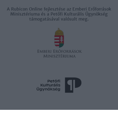
A Rubicon Online fejlesztése az Emberi Erőforrások
Minisztériuma és a Petőfi Kulturális Ügynökség
támogatásával valósult meg.