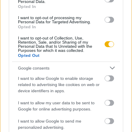
Personal Data.
Opted In
Számvéber Norbert
I want to opt-out of processing my
A hídfőcsatáktól a szovjet áttörésig
Personal Data for Targeted Advertising.
Opted In
I want to opt-out of Collection, Use,
Retention, Sale, and/or Sharing of my
Bonhardt Attila
Personal Data that Is Unrelated with the
A magyar harckocsizók
Purposes for which it was collected.
Opted Out
Google consents
Szoleczky Emese
I want to allow Google to enable storage
A frontélet dokumentumai
related to advertising like cookies on web or
device identifiers in apps.
Végső István
I want to allow my user data to be sent to
Google for online advertising purposes.
Kerékpárokkal a második
világháborúban
I want to allow Google to send me
personalized advertising.