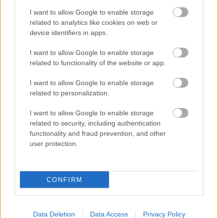
Hatala András
I want to allow Google to enable storage
Lőszerek
related to analytics like cookies on web or
device identifiers in apps.
Szatmári András
I want to allow Google to enable storage
related to functionality of the website or app.
Lőfegyverek
I want to allow Google to enable storage
related to personalization.
Andaházi Szeghy Viktor
A Gyorshadtest ukrajnai hadműveletei,
I want to allow Google to enable storage
1941
related to security, including authentication
functionality and fraud prevention, and other
user protection.
Szakály Sándor
Kik bombázták Kassát? A magyar hadba
lépés háttere
CONFIRM
Stark Tamás
Data Deletion
Magyarország háborús embervesztesége
Data Access
Privacy Policy