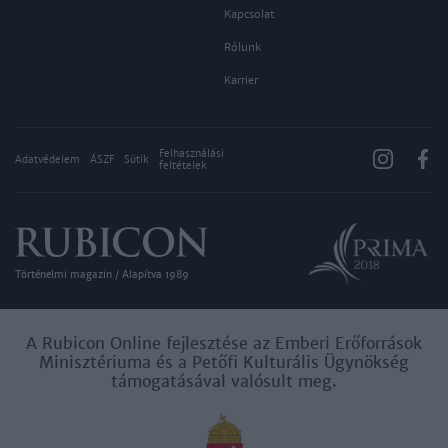
Kapcsolat
Rólunk
Karrier
Felhasználási
Adatvédelem
ÁSZF
Sütik
feltételek
Történelmi magazin / Alapítva 1989
A Rubicon Online fejlesztése az Emberi Erőforrások
Minisztériuma és a Petőfi Kulturális Ügynökség
támogatásával valósult meg.