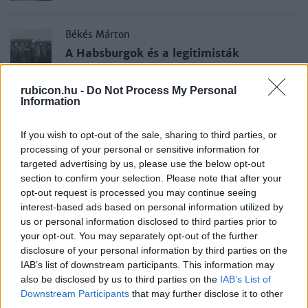
Békés Márton
A Habsburgok és a legitimisták
rubicon.hu -
Do Not Process My Personal
Information
Paksa Rudolf
Jobboldali radikalizmus a Horthy-
korszak első éveiben
If you wish to opt-out of the sale, sharing to third parties, or
processing of your personal or sensitive information for
targeted advertising by us, please use the below opt-out
Kerepeszki Róbert
section to confirm your selection. Please note that after your
opt-out request is processed you may continue seeing
A leventemozgalom
interest-based ads based on personal information utilized by
us or personal information disclosed to third parties prior to
your opt-out. You may separately opt-out of the further
Sipos József
disclosure of your personal information by third parties on the
A Nagyatádi-féle földreform, 1920
IAB’s list of downstream participants. This information may
also be disclosed by us to third parties on the
IAB’s List of
Downstream Participants
that may further disclose it to other
third parties.