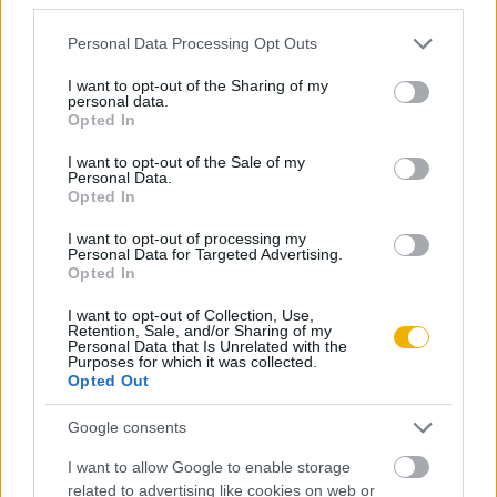
Paksa Rudolf
Please note that this website/app uses one or more Google
A Numerus Clausus parlamenti vitája,
Personal Data Processing Opt Outs
1920
services and may gather and store information including but
not limited to your visit or usage behaviour. You may click to
I want to opt-out of the Sharing of my
personal data.
grant or deny consent to Google and its third-party tags to
Opted In
Parádi József
use your data for below specified purposes in below Google
consent section.
Rendőrség a Horthy-korban
I want to opt-out of the Sale of my
Personal Data.
Opted In
I want to opt-out of processing my
Kaiser Ferenc
Personal Data for Targeted Advertising.
A csendőrség a Horthy-korban
Opted In
I want to opt-out of Collection, Use,
Retention, Sale, and/or Sharing of my
Personal Data that Is Unrelated with the
Kerepeszki Róbert
Purposes for which it was collected.
Turul
Opted Out
Google consents
Békés Márton
I want to allow Google to enable storage
related to advertising like cookies on web or
A legitimizmus és a legitimisták