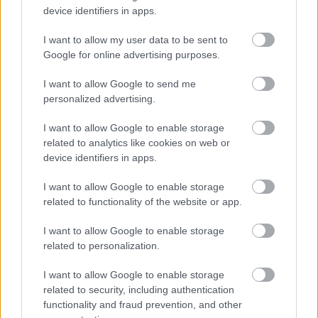
device identifiers in apps.
I want to allow my user data to be sent to
Ablonczy Balázs
Google for online advertising purposes.
Bethlen István és Teleki Pál
konzervativizmusa
I want to allow Google to send me
personalized advertising.
Ablonczy Balázs
I want to allow Google to enable storage
related to analytics like cookies on web or
A cserkészmozgalom élén
device identifiers in apps.
I want to allow Google to enable storage
Ablonczy Balázs
related to functionality of the website or app.
Sötét árnyék
I want to allow Google to enable storage
related to personalization.
Ablonczy Balázs
I want to allow Google to enable storage
Az ország élén
related to security, including authentication
functionality and fraud prevention, and other