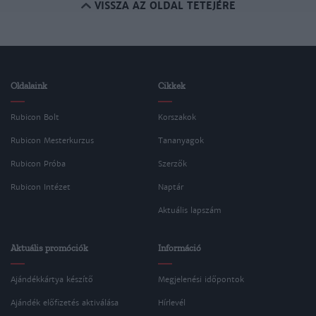
VISSZA AZ OLDAL TETEJÉRE
Oldalaink
Cikkek
Rubicon Bolt
Korszakok
Rubicon Mesterkurzus
Tananyagok
Rubicon Próba
Szerzők
Rubicon Intézet
Naptár
Aktuális lapszám
Aktuális promóciók
Információ
Ajándékkártya készítő
Megjelenési időpontok
Ajándék előfizetés aktiválása
Hírlevél