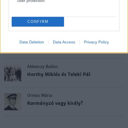
user protection.
Ablonczy Balázs
Forradalomban és ellenforradalomban
CONFIRM
Ablonczy Balázs
Data Deletion
Data Access
Privacy Policy
Egy szépreményű fiatalember
Ablonczy Balázs
Horthy Miklós és Teleki Pál
Ormos Mária
Kormányzó vagy király?