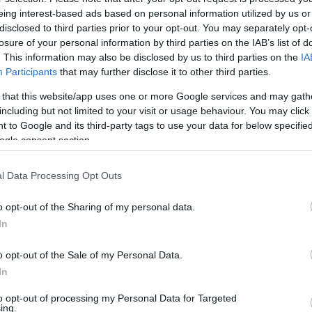
eing interest-based ads based on personal information utilized by us or
A Molotov–Ribbentrop-paktum
disclosed to third parties prior to your opt-out. You may separately opt-
losure of your personal information by third parties on the IAB’s list of
. This information may also be disclosed by us to third parties on the
IA
Frank Tibor
Participants
that may further disclose it to other third parties.
Chamberlain
 that this website/app uses one or more Google services and may gath
including but not limited to your visit or usage behaviour. You may click 
 to Google and its third-party tags to use your data for below specifi
Németh István
ogle consent section.
Út a háború felé
l Data Processing Opt Outs
o opt-out of the Sharing of my personal data.
Németh István
In
A szudétanémetek
o opt-out of the Sale of my Personal Data.
In
Janek István
Egy fasiszta bábállam
to opt-out of processing my Personal Data for Targeted
ing.