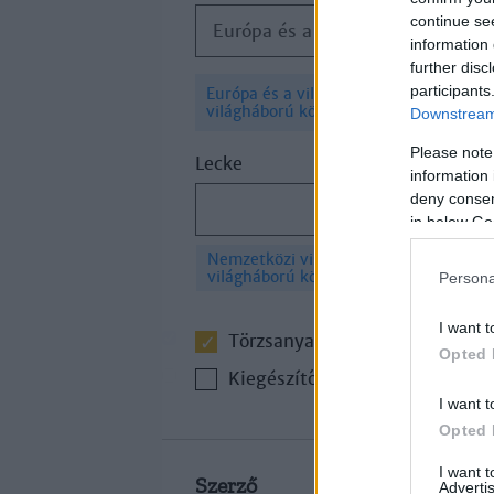
continue se
Európa és a világ a két világháború között
information 
further disc
participants
Európa és a világ a két
×
világháború között
Downstream 
Please note
Lecke
information 
deny consent
in below Go
Nemzetközi viszonyok a két
×
világháború között
Persona
I want t
Törzsanyag
Opted 
Kiegészítő irodalom
I want t
Opted 
I want 
Szerző
Advertis