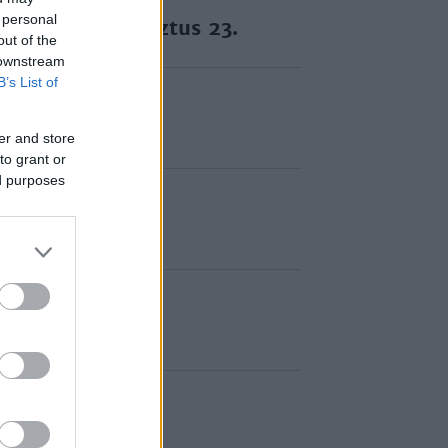
 personal
, 1939. augusztus 23.
out of the
 downstream
B’s List of
er and store
to grant or
ed purposes