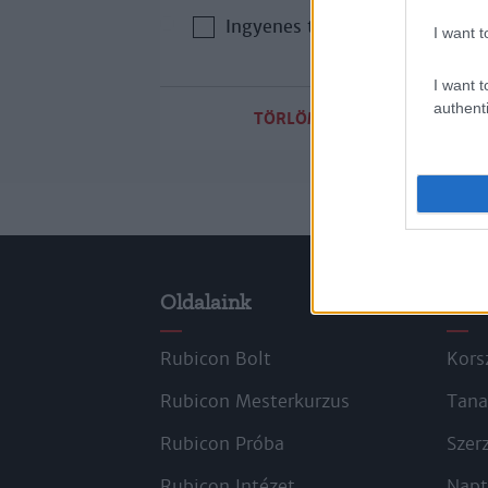
Ingyenes tartalom
I want t
I want t
authenti
TÖRLÖM A SZŰRŐKET
Oldalaink
Cik
Rubicon Bolt
Kors
Rubicon Mesterkurzus
Tana
Rubicon Próba
Szer
Rubicon Intézet
Napt