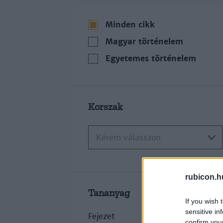
Minden cikk
Magyar történelem
Egyetemes történelem
Korszak
Kérem válasszon
rubicon.h
Tananyag
If you wish 
sensitive in
Fejezet
confirm you