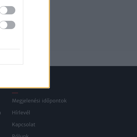
Információ
Megjelenési időpontok
a
Hírlevél
Kapcsolat
Rólunk