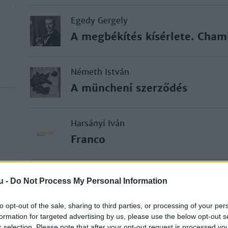
Egedy Gergely
A megbékítés kísérlete. Cham
Németh István
A müncheni szerződés
Harsányi Iván
Franco
Hegedűs István
u -
Do Not Process My Personal Information
München 1938
to opt-out of the sale, sharing to third parties, or processing of your per
formation for targeted advertising by us, please use the below opt-out s
Németh István
r selection. Please note that after your opt-out request is processed y