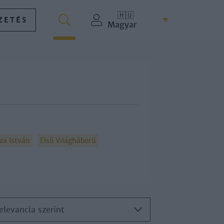
🇭🇺
ZETÉS
Magyar
za István
Első Világháború
elevancia szerint