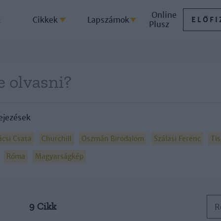
Online
k
Cikkek
Lapszámok
ELŐFI
Plusz
ejezések
csi Csata
Churchill
Oszmán Birodalom
Szálasi Ferenc
Tis
Róma
Magyarságkép
9 Cikk
R