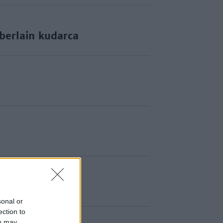
berlain kudarca
sonal or
ection to
ou may