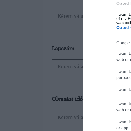
Opted 
I want t
of my P
was col
Opted 
Google 
Lapszám
I want t
web or d
I want t
purpose
I want 
Olvasási idő
I want t
web or d
I want t
or app.