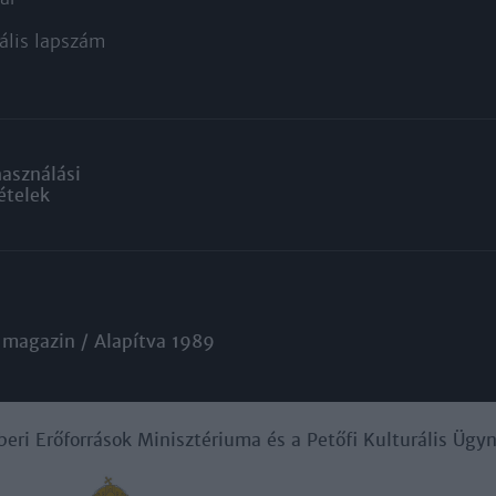
ális lapszám
használási
ételek
 magazin / Alapítva 1989
beri Erőforrások Minisztériuma és a Petőfi Kulturális Üg