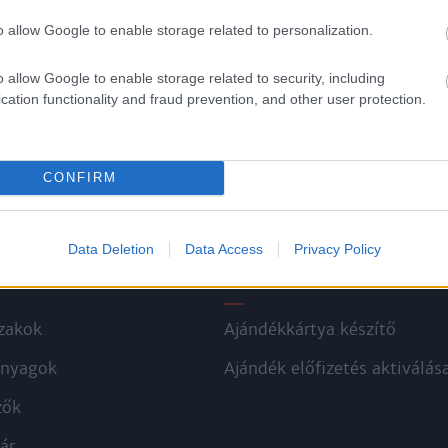
o allow Google to enable storage related to personalization.
o allow Google to enable storage related to security, including
cation functionality and fraud prevention, and other user protection.
CONFIRM
Data Deletion
Data Access
Privacy Policy
kek
Aktuális promóciók
zakok
Ajándékkártya készítő
nyagok
Ajándék előfizetés aktiválás
zők
ár