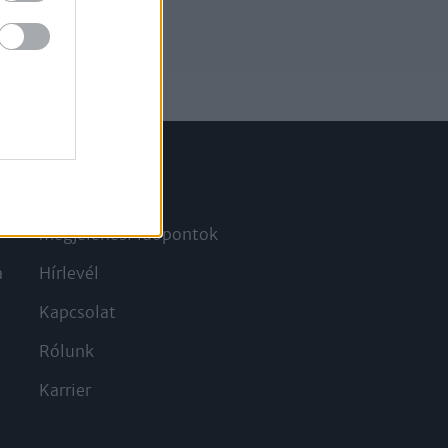
Információ
Megjelenési időpontok
a
Hírlevél
Kapcsolat
Rólunk
Karrier