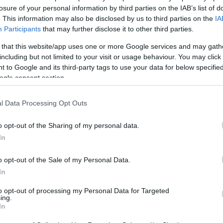
losure of your personal information by third parties on the IAB’s list of
Urbán Károly
. This information may also be disclosed by us to third parties on the
IA
Participants
that may further disclose it to other third parties.
Hruscsov
 that this website/app uses one or more Google services and may gath
including but not limited to your visit or usage behaviour. You may click 
 to Google and its third-party tags to use your data for below specifi
Bódis Gábor
ogle consent section.
Josip Broz Tito
l Data Processing Opt Outs
Baráth Magdolna
o opt-out of the Sharing of my personal data.
A KGB Szerovtól Krucskovig
In
o opt-out of the Sale of my Personal Data.
In
to opt-out of processing my Personal Data for Targeted
ing.
In