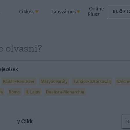
Online
k
Cikkek
Lapszámok
ELŐFI
Plusz
ejezések
Kádár-Rendszer
Mátyás Király
Tanácsköztársaság
Széche
ia
Róma
II. Lajos
Dualista Monarchia
7 Cikk
R