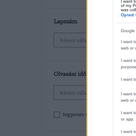
I want t
of my P
was col
Opted 
Lapszám
Google 
I want t
web or d
I want t
purpose
Olvasási idő
I want 
I want t
web or d
I want t
Ingyenes tartalom
or app.
I want t