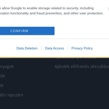
o allow Google to enable storage related to security, including
cation functionality and fraud prevention, and other user protection.
CONFIRM
kek
Aktuális promóciók
Data Deletion
Data Access
Privacy Policy
zakok
Ajándékkártya készítő
nyagok
Ajándék előfizetés aktiválás
zők
ár
ális lapszám