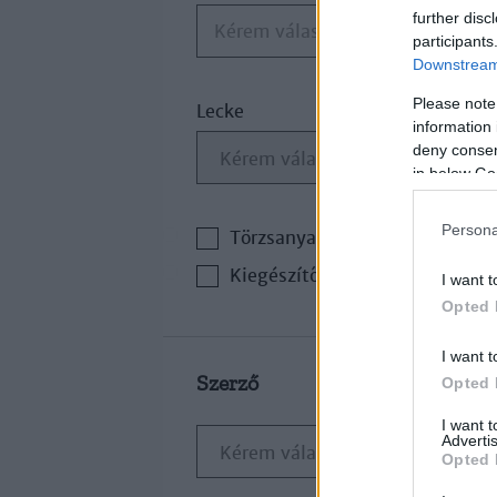
further disc
Kérem válasszon
participants
Downstream 
Please note
Lecke
information 
deny consent
in below Go
Persona
Törzsanyag
Kiegészítő irodalom
I want t
Opted 
I want t
Szerző
Opted 
I want 
Advertis
Opted 