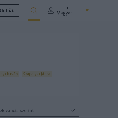
🇭🇺
ZETÉS
Magyar
nyi István
Szapolyai János
elevancia szerint