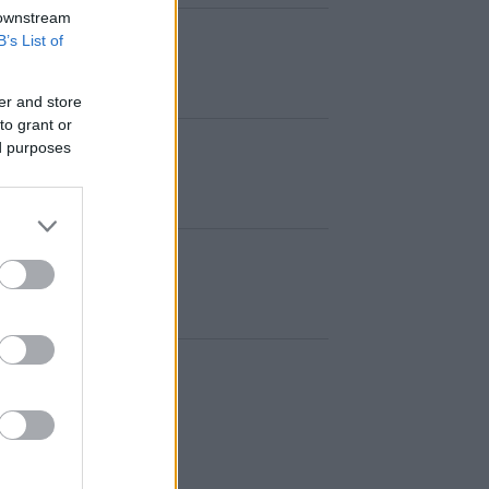
 downstream
B’s List of
er and store
to grant or
ed purposes