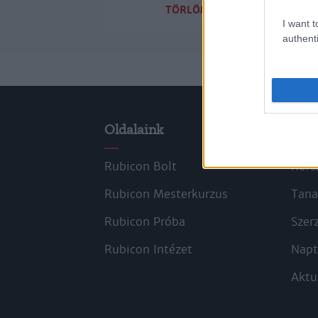
TÖRLÖM A SZŰRŐKET
I want t
authenti
Oldalaink
Cik
Rubicon Bolt
Kors
Rubicon Mesterkurzus
Tana
Rubicon Próba
Szer
Rubicon Intézet
Napt
Aktu