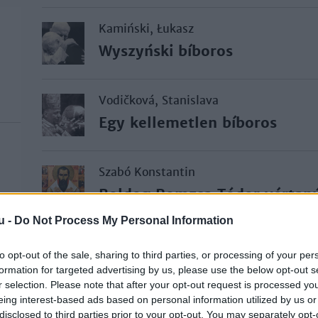
Kamiński, Łukasz
Wyszyński bíboros
Vodičková, Stanislava
Egy kellemetlen bíboros
Szabó Konstantin
Boldog Romzsa Tódor vértan
u -
Do Not Process My Personal Information
Vasile, Cristian
to opt-out of the sale, sharing to third parties, or processing of your per
„A magyar katolikus veszedel
formation for targeted advertising by us, please use the below opt-out s
egyház elleni kommunista off
r selection. Please note that after your opt-out request is processed y
Romániában
eing interest-based ads based on personal information utilized by us or
disclosed to third parties prior to your opt-out. You may separately opt-