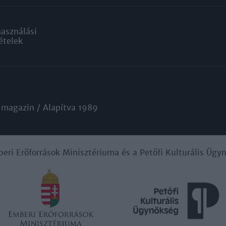
használási
ételek
 magazin / Alapítva 1989
beri Erőforrások Minisztériuma és a Petőfi Kulturális Üg