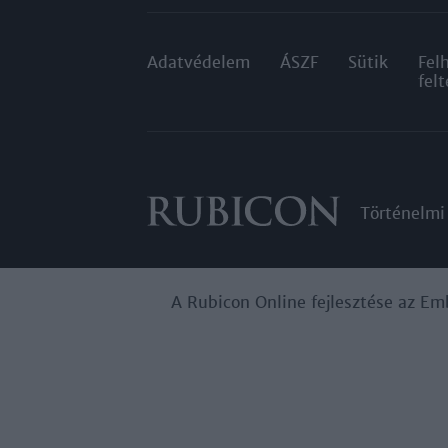
Adatvédelem
ÁSZF
Sütik
Fel
felt
Történelmi
A Rubicon Online fejlesztése az Em