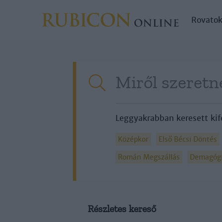
Rovato
Leggyakrabban keresett kif
Középkor
Első Bécsi Döntés
Román Megszállás
Demagóg
Részletes kereső