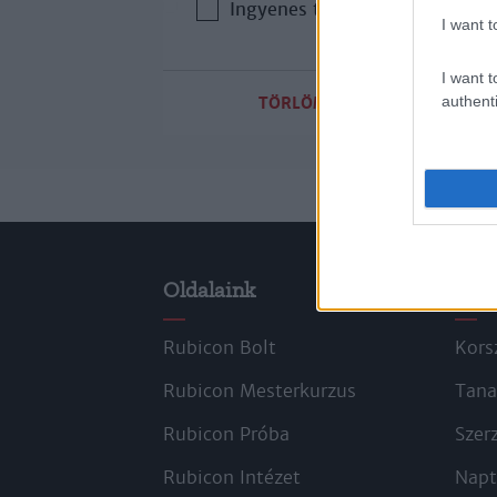
Ingyenes tartalom
I want t
I want t
authenti
TÖRLÖM A SZŰRŐKET
Oldalaink
Cik
Rubicon Bolt
Kors
Rubicon Mesterkurzus
Tana
Rubicon Próba
Szer
Rubicon Intézet
Napt