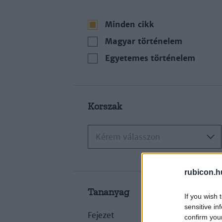
Minden cikk
Magyar történelem
Egyetemes történelem
Korszak
Kérem válasszon
rubicon.h
Tananyag
If you wish 
sensitive in
Fejezet
confirm you