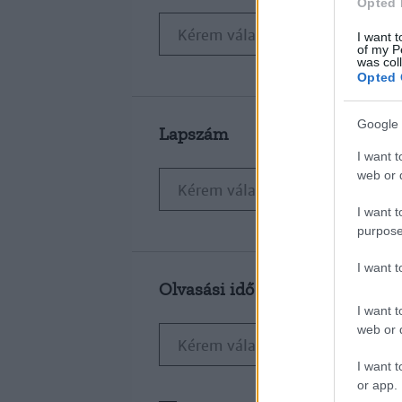
Opted 
I want t
of my P
was col
Opted 
Google 
Lapszám
I want t
web or d
I want t
purpose
I want 
Olvasási idő
I want t
web or d
I want t
or app.