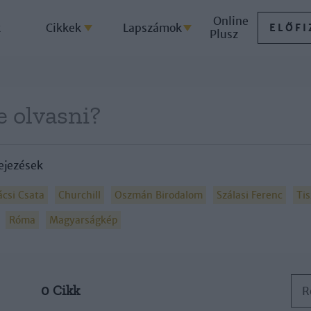
Online
k
Cikkek
Lapszámok
ELŐFI
Plusz
ejezések
csi Csata
Churchill
Oszmán Birodalom
Szálasi Ferenc
Tis
Róma
Magyarságkép
0 Cikk
R