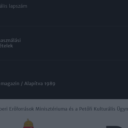
ális lapszám
használási
ételek
 magazin / Alapítva 1989
beri Erőforrások Minisztériuma és a Petőfi Kulturális Üg