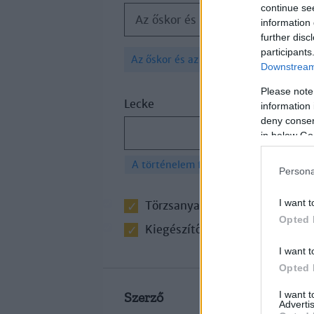
continue se
Az őskor és az ókori Kelet
information 
further disc
participants
×
Az őskor és az ókori Kelet
Downstream 
Please note
Lecke
information 
deny consent
in below Go
×
A történelem forrásai
Persona
I want t
Törzsanyag
Opted 
Kiegészítő irodalom
I want t
Opted 
I want 
Szerző
Advertis