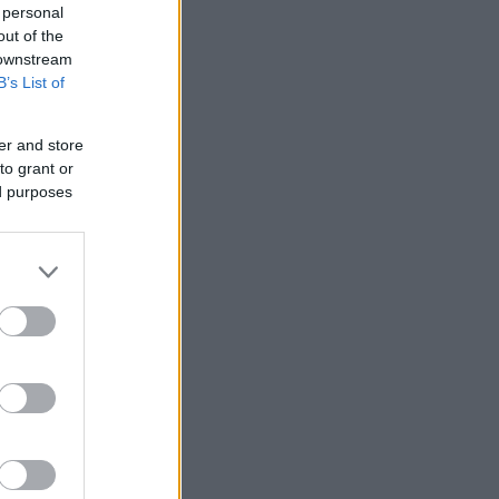
 personal
out of the
 downstream
B’s List of
er and store
to grant or
ed purposes