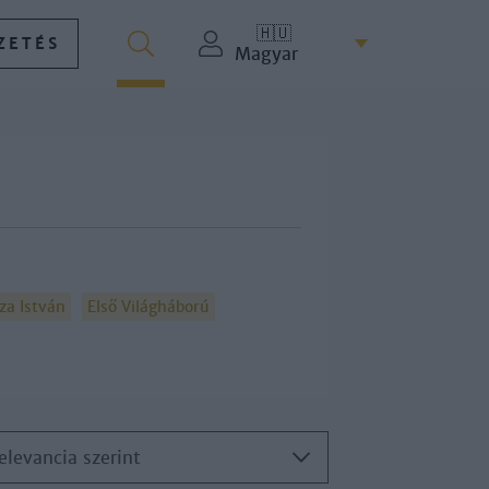
🇭🇺
ZETÉS
Magyar
za István
Első Világháború
elevancia szerint