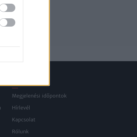
Információ
Megjelenési időpontok
a
Hírlevél
Kapcsolat
Rólunk