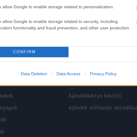
o allow Google to enable storage related to personalization.
o allow Google to enable storage related to security, including
cation functionality and fraud prevention, and other user protection.
CONFIRM
Data Deletion
Data Access
Privacy Policy
kek
Aktuális promóciók
zakok
Ajándékkártya készítő
nyagok
Ajándék előfizetés aktiválás
zők
ár