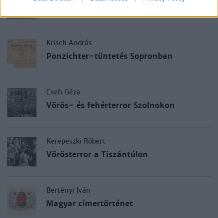
Vörös megtorlás a fehér Budán
Krisch András
Ponzichter-tüntetés Sopronban
Cseh Géza
Vörös- és fehérterror Szolnokon
Kerepeszki Róbert
Vörösterror a Tiszántúlon
Bertényi Iván
Magyar címertörténet