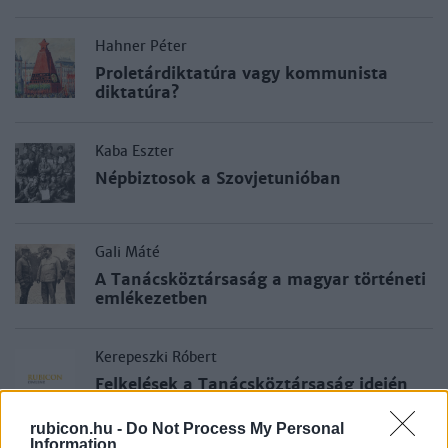
Hahner Péter
Proletárdiktatúra vagy kommunista
diktatúra?
Kaba Eszter
Népbiztosok a Szovjetunióban
Gali Máté
A Tanácsköztársaság a magyar történeti
emlékezetben
Kerepeszki Róbert
Felkelések a Tanácsköztársaság idején
rubicon.hu -
Do Not Process My Personal
Information