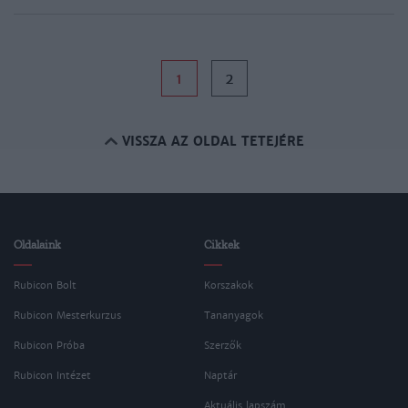
1
2
VISSZA AZ OLDAL TETEJÉRE
Oldalaink
Cikkek
Rubicon Bolt
Korszakok
Rubicon Mesterkurzus
Tananyagok
Rubicon Próba
Szerzők
Rubicon Intézet
Naptár
Aktuális lapszám