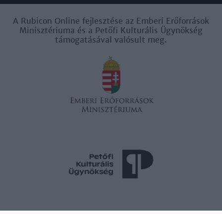
A Rubicon Online fejlesztése az Emberi Erőforrások
Minisztériuma és a Petőfi Kulturális Ügynökség
támogatásával valósult meg.