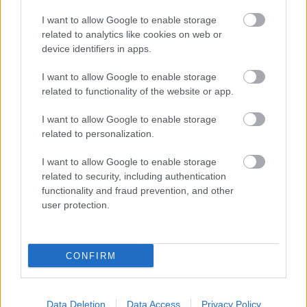
Révész Tamás
I want to allow Google to enable storage
related to analytics like cookies on web or
1919 A Magyarországi
device identifiers in apps.
Tanácsköztársaság kérdőjelei
I want to allow Google to enable storage
Ablonczy Balázs
related to functionality of the website or app.
Vörös ország
I want to allow Google to enable storage
related to personalization.
Bödők Gergely
I want to allow Google to enable storage
related to security, including authentication
Vörös húsvét
functionality and fraud prevention, and other
user protection.
Paksa Rudolf
A fehérterror „ideológiája"
CONFIRM
Nagy Sándor
Data Deletion
Data Access
Privacy Policy