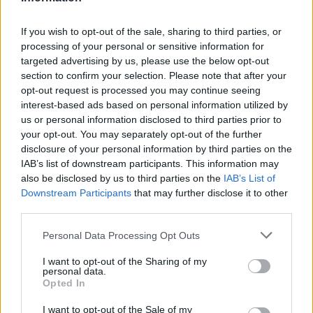
Kerepeszki Róbert
Lakásrekviálás a Tanácsköztársaság
If you wish to opt-out of the sale, sharing to third parties, or
idején
processing of your personal or sensitive information for
targeted advertising by us, please use the below opt-out
section to confirm your selection. Please note that after your
Ligeti Dávid
opt-out request is processed you may continue seeing
Filozófusból véreskezű komisszár
interest-based ads based on personal information utilized by
us or personal information disclosed to third parties prior to
your opt-out. You may separately opt-out of the further
disclosure of your personal information by third parties on the
Kerepeszki Róbert
IAB’s list of downstream participants. This information may
A vörösterror
also be disclosed by us to third parties on the
IAB’s List of
Downstream Participants
that may further disclose it to other
third parties.
Vörös Boldizsár
Please note that this website/app uses one or more Google
Personal Data Processing Opt Outs
A diktatúra legitimálása
services and may gather and store information including but
not limited to your visit or usage behaviour. You may click to
I want to opt-out of the Sharing of my
personal data.
grant or deny consent to Google and its third-party tags to
Opted In
use your data for below specified purposes in below Google
Kerepeszki Róbert
consent section.
I want to opt-out of the Sale of my
A Tanácsköztársaság külpolitikája