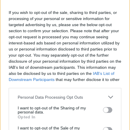
Glant Tibor
Tudományos béke
If you wish to opt-out of the sale, sharing to third parties, or
processing of your personal or sensitive information for
targeted advertising by us, please use the below opt-out
section to confirm your selection. Please note that after your
Ablonczy Balázs
opt-out request is processed you may continue seeing
Gyulafehérvár 1918
interest-based ads based on personal information utilized by
us or personal information disclosed to third parties prior to
your opt-out. You may separately opt-out of the further
Kubassek János
disclosure of your personal information by third parties on the
IAB’s list of downstream participants. This information may
A vörös térkép
also be disclosed by us to third parties on the
IAB’s List of
Downstream Participants
that may further disclose it to other
third parties.
Ablonczy Balázs
Please note that this website/app uses one or more Google
Száz év után
Personal Data Processing Opt Outs
services and may gather and store information including but
not limited to your visit or usage behaviour. You may click to
I want to opt-out of the Sharing of my
personal data.
grant or deny consent to Google and its third-party tags to
Opted In
Bödők Gergely
use your data for below specified purposes in below Google
consent section.
A spanyolnátha
I want to opt-out of the Sale of my