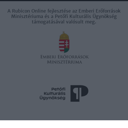
A Rubicon Online fejlesztése az Emberi Erőforrások
Minisztériuma és a Petőfi Kulturális Ügynökség
támogatásával valósult meg.