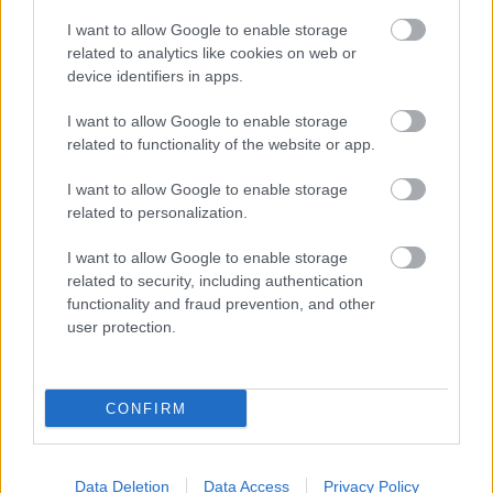
Fedinec Csilla
I want to allow Google to enable storage
A Hucul Köztársaság
related to analytics like cookies on web or
device identifiers in apps.
I want to allow Google to enable storage
Ordasi Ágnes
related to functionality of the website or app.
Fiume
I want to allow Google to enable storage
related to personalization.
Ablonczy Balázs
I want to allow Google to enable storage
Kérészállam, interregnum, wilsonizmus
related to security, including authentication
functionality and fraud prevention, and other
user protection.
Lukacs, John
Évek
CONFIRM
Debreczeni-Droppán Béla
Data Deletion
Data Access
Privacy Policy