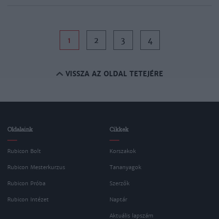
1
2
3
4
VISSZA AZ OLDAL TETEJÉRE
Oldalaink
Cikkek
Rubicon Bolt
Korszakok
Rubicon Mesterkurzus
Tananyagok
Rubicon Próba
Szerzők
Rubicon Intézet
Naptár
Aktuális lapszám