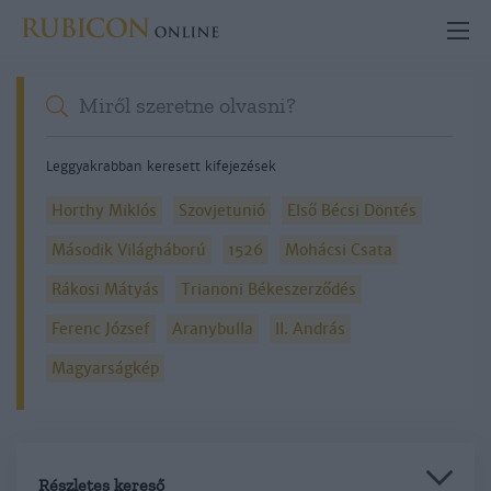
Leggyakrabban keresett kifejezések
Horthy Miklós
Szovjetunió
Első Bécsi Döntés
Második Világháború
1526
Mohácsi Csata
Rákosi Mátyás
Trianoni Békeszerződés
Ferenc József
Aranybulla
II. András
Magyarságkép
Részletes kereső