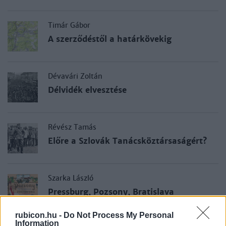
Timár Gábor
A szerződéstől a határkövekig
Dévavári Zoltán
Délvidék elvesztése
Révész Tamás
Előre a Szlovák Tanácsköztársaságért?
Szarka László
Pressburg, Pozsony, Bratislava
rubicon.hu -
Do Not Process My Personal
Information