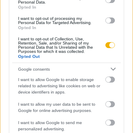
Personal Data.
Opted In
I want to opt-out of processing my
Fodor Gábor
Personal Data for Targeted Advertising.
Vörös Kereszt és Vörös Félhold
Opted In
I want to opt-out of Collection, Use,
Retention, Sale, and/or Sharing of my
Personal Data that Is Unrelated with the
Zahorán Csaba
Purposes for which it was collected.
Egy meg nem született ország
Opted Out
Google consents
Vörös Boldizsár
I want to allow Google to enable storage
related to advertising like cookies on web or
A Magyarországi Tanácsköztársaság
device identifiers in apps.
I want to allow my user data to be sent to
Végső István
Google for online advertising purposes.
A Kun Köztársaság
I want to allow Google to send me
personalized advertising.