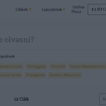
Online
k
Cikkek
Lapszámok
ELŐFI
Plusz
ejezések
Mohácsi Csata
Vasfüggöny
Churchill
Párizsi Békekonferenc
ocskai István
Propaganda
Dualista Monarchia
12 Cikk
R