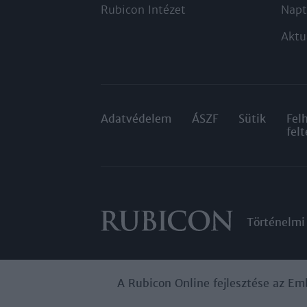
Rubicon Intézet
Napt
Aktu
Adatvédelem
ÁSZF
Sütik
Fel
felt
Történelmi
A Rubicon Online fejlesztése az Em