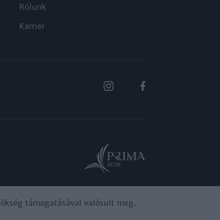
Rólunk
Karrier
ynökség támogatásával valósult meg.