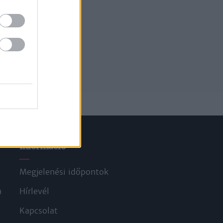
Információ
Megjelenési időpontok
a
Hírlevél
Kapcsolat