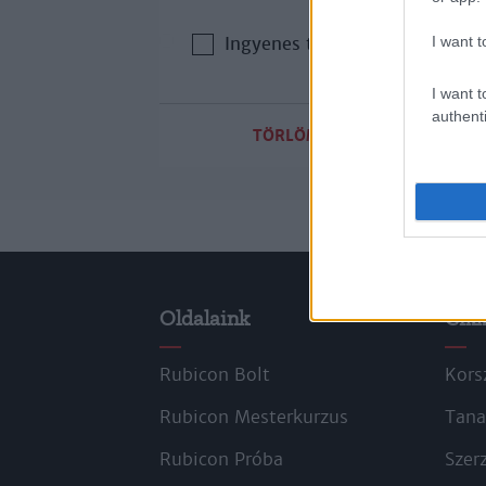
I want t
Ingyenes tartalom
I want t
authenti
TÖRLÖM A SZŰRŐKET
Oldalaink
Cik
Rubicon Bolt
Kors
Rubicon Mesterkurzus
Tana
Rubicon Próba
Szer