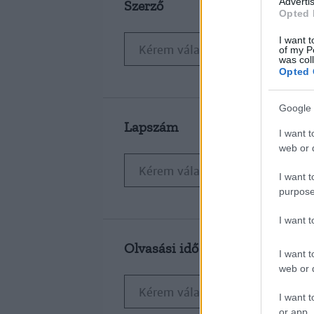
Advertis
Szerző
Opted 
I want t
of my P
was col
Opted 
Google 
Lapszám
I want t
web or d
I want t
purpose
I want 
Olvasási idő
I want t
web or d
I want t
or app.