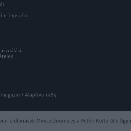
ár
ális lapszám
használási
ételek
 magazin / Alapítva 1989
beri Erőforrások Minisztériuma és a Petőfi Kulturális Üg