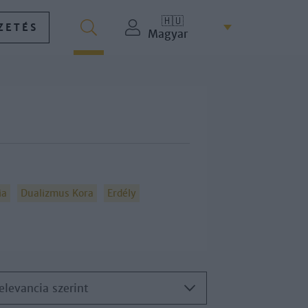
🇭🇺
ZETÉS
Magyar
ia
Dualizmus Kora
Erdély
elevancia szerint