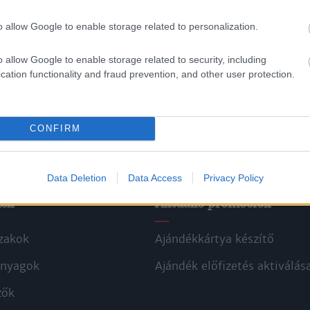
o allow Google to enable storage related to personalization.
o allow Google to enable storage related to security, including
cation functionality and fraud prevention, and other user protection.
CONFIRM
Data Deletion
Data Access
Privacy Policy
kek
Aktuális promóciók
zakok
Ajándékkártya készítő
nyagok
Ajándék előfizetés aktiválás
zők