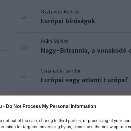
Osztovits András
Európai bíróságok
Lojkó Miklós
Nagy-Britannia, a vonakodó 
Csizmadia Sándor
Európai vagy atlanti Európa?
Nagy László
u -
Do Not Process My Personal Information
Az európai integráció és az am
to opt-out of the sale, sharing to third parties, or processing of your per
formation for targeted advertising by us, please use the below opt-out s
Ormos Mária