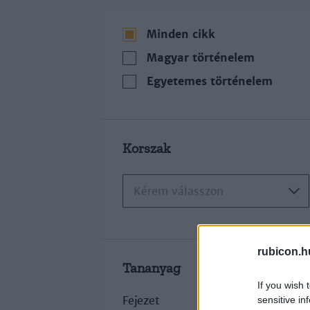
Minden cikk
Magyar történelem
Egyetemes történelem
Korszak
Kérem válasszon
rubicon.h
Tananyag
If you wish 
Fejezet
sensitive in