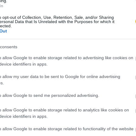
ing.
In
Horváth Jenő
o opt-out of Collection, Use, Retention, Sale, and/or Sharing
ersonal Data that Is Unrelated with the Purposes for which it
Az „alapító atyák"
lected.
Out
Baráth Magdolna
consents
Kényszerek és választások
o allow Google to enable storage related to advertising like cookies on
evice identifiers in apps.
o allow my user data to be sent to Google for online advertising
Vadász Sándor
s.
Az Európa-gondolat fejlődés
to allow Google to send me personalized advertising.
o allow Google to enable storage related to analytics like cookies on
evice identifiers in apps.
o allow Google to enable storage related to functionality of the website