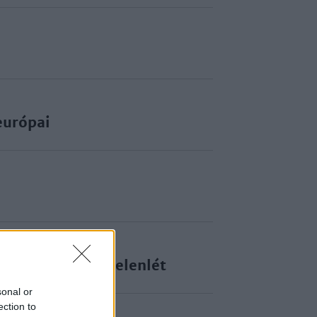
európai
erikai katonai jelenlét
sonal or
ection to