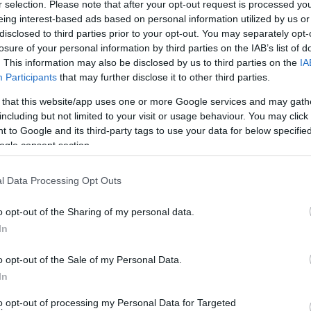
r selection. Please note that after your opt-out request is processed y
A Briand-terv és Magyarorsz
eing interest-based ads based on personal information utilized by us or
disclosed to third parties prior to your opt-out. You may separately opt-
losure of your personal information by third parties on the IAB’s list of
. This information may also be disclosed by us to third parties on the
IA
Pallai László
Participants
that may further disclose it to other third parties.
A Páneurópa-mozgalom
 that this website/app uses one or more Google services and may gath
including but not limited to your visit or usage behaviour. You may click 
 to Google and its third-party tags to use your data for below specifi
Rácz Margit
ogle consent section.
Az Európai Unió Maastrichttól
l Data Processing Opt Outs
Horváth Jenő
o opt-out of the Sharing of my personal data.
Az Európai Gazdasági Közöss
In
o opt-out of the Sale of my Personal Data.
In
Hamza Gábor
Robert Schuman
to opt-out of processing my Personal Data for Targeted