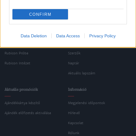
CONFIRM
Oldalaink
Cikkek
Rubicon Bolt
Korszakok
Data Deletion
Data Access
Privacy Policy
Rubicon Mesterkurzus
Tananyagok
Rubicon Próba
Szerzők
Rubicon Intézet
Naptár
Aktuális lapszám
Aktuális promóciók
Információ
Ajándékkártya készítő
Megjelenési időpontok
Ajándék előfizetés aktiválása
Hírlevél
Kapcsolat
Rólunk