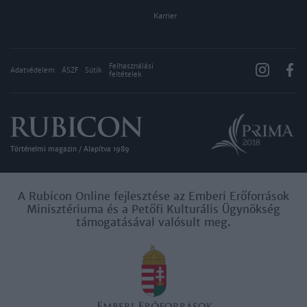
Karrier
Felhasználási
Adatvédelem
ÁSZF
Sütik
feltételek
Történelmi magazin / Alapítva 1989
A Rubicon Online fejlesztése az Emberi Erőforrások
Minisztériuma és a Petőfi Kulturális Ügynökség
támogatásával valósult meg.