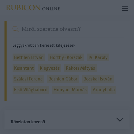
Leggyakrabban keresett kifejezések
Bethlen István
Horthy-Korszak
IV. Károly
Kisantant
Kiegyezés
Rákosi Mátyás
Szálasi Ferenc
Bethlen Gábor
Bocskai István
Első Világháború
Hunyadi Mátyás
Aranybulla
Részletes kereső