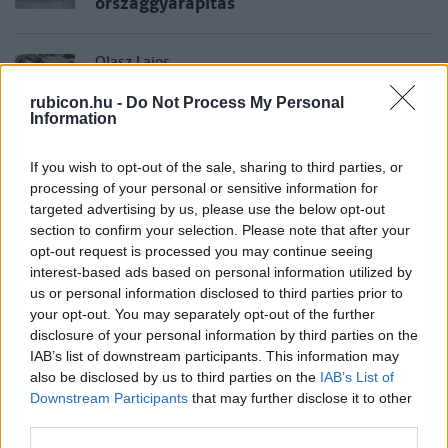
országgyarapítás
Olasz Lajos
1938 – A revízió éve
rubicon.hu -
Do Not Process My Personal
Information
Pritz Pál
If you wish to opt-out of the sale, sharing to third parties, or
processing of your personal or sensitive information for
Végzetes út
targeted advertising by us, please use the below opt-out
section to confirm your selection. Please note that after your
opt-out request is processed you may continue seeing
Dombrády Lóránd
interest-based ads based on personal information utilized by
Országgyarapítás
us or personal information disclosed to third parties prior to
your opt-out. You may separately opt-out of the further
disclosure of your personal information by third parties on the
IAB’s list of downstream participants. This information may
Ablonczy Balázs
also be disclosed by us to third parties on the
IAB’s List of
Vissza a politikába
Downstream Participants
that may further disclose it to other
third parties.