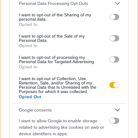
Please note that this website/app uses one or more Google
Personal Data Processing Opt Outs
Ablonczy Balázs
services and may gather and store information including but
Jellem és viszonyok
not limited to your visit or usage behaviour. You may click to
I want to opt-out of the Sharing of my
personal data.
grant or deny consent to Google and its third-party tags to
Opted In
use your data for below specified purposes in below Google
consent section.
I want to opt-out of the Sale of my
Ablonczy Balázs
Personal Data.
Öngyilkosság vagy gyilkosság?
Opted In
I want to opt-out of processing my
Personal Data for Targeted Advertising.
Opted In
Nyári Gábor
Kortárs reflexiók
I want to opt-out of Collection, Use,
Retention, Sale, and/or Sharing of my
Personal Data that Is Unrelated with the
Purposes for which it was collected.
Opted Out
Csapodi Csaba
Teleki Pál „búcsúlevele”
Google consents
I want to allow Google to enable storage
related to advertising like cookies on web or
Nyári Gábor
device identifiers in apps.