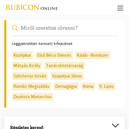
Leggyakrabban keresett kifejezések
Középkor
Első Bécsi Döntés
Kádár-Rendszer
Mátyás Király
Tanácsköztársaság
Széchenyi István
Szapolyai János
Román Megszállás
Demagógia
Róma
II. Lajos
Dualista Monarchia
Részletes kereső