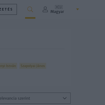
🇭🇺
ZETÉS
Magyar
nyi István
Szapolyai János
elevancia szerint