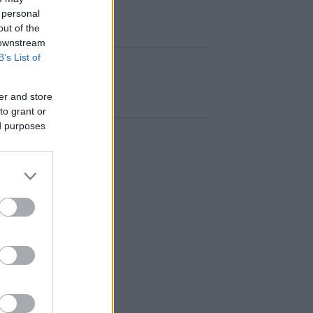
 personal
out of the
 downstream
B’s List of
er and store
to grant or
ed purposes