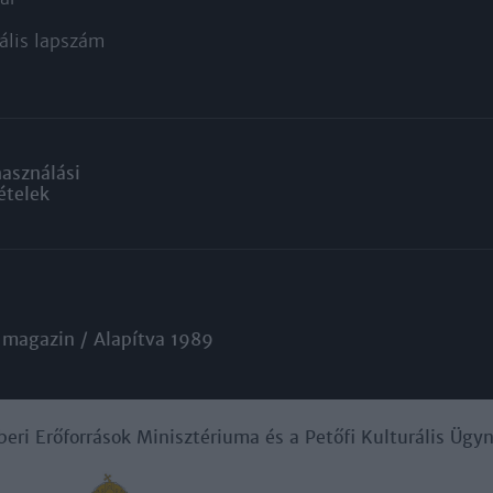
ális lapszám
használási
ételek
 magazin / Alapítva 1989
beri Erőforrások Minisztériuma és a Petőfi Kulturális Üg