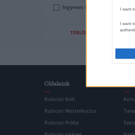
Ingyenes tartalom
I want t
I want t
authenti
TÖRLÖM A SZŰRŐKET
Oldalaink
Cik
Rubicon Bolt
Kors
Rubicon Mesterkurzus
Tana
Rubicon Próba
Szer
Rubicon Intézet
Napt