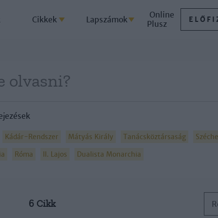
Online
k
Cikkek
Lapszámok
ELŐFI
Plusz
ejezések
Kádár-Rendszer
Mátyás Király
Tanácsköztársaság
Széche
ia
Róma
II. Lajos
Dualista Monarchia
6 Cikk
R