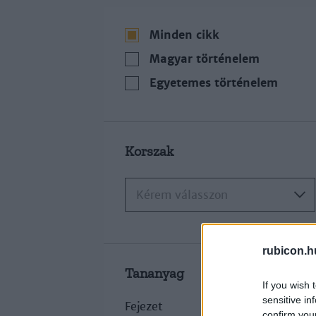
Minden cikk
Magyar történelem
Egyetemes történelem
Korszak
Kérem válasszon
rubicon.h
Tananyag
If you wish 
sensitive in
Fejezet
confirm you