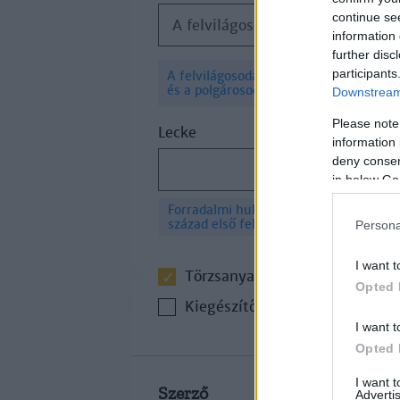
continue se
A felvilágosodás, a forradalmak és a polgárosodás kora
information 
further disc
participants
A felvilágosodás, a forradalmak
×
és a polgárosodás kora
Downstream 
Please note
Lecke
information 
deny consent
in below Go
Forradalmi hullámok a XIX.
×
század első felében
Persona
I want t
Törzsanyag
Opted 
Kiegészítő irodalom
I want t
Opted 
I want 
Szerző
Advertis