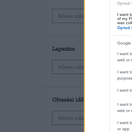
Opted 
I want t
of my P
was col
Opted 
Google 
Lapszám
I want t
web or d
I want t
purpose
I want 
Olvasási idő
I want t
web or d
I want t
or app.