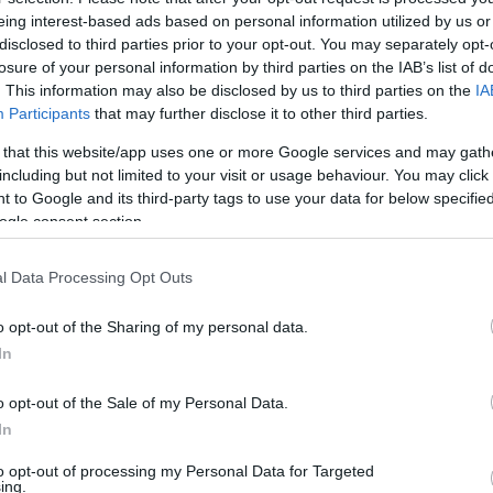
eing interest-based ads based on personal information utilized by us or
A német 48
disclosed to third parties prior to your opt-out. You may separately opt-
losure of your personal information by third parties on the IAB’s list of
. This information may also be disclosed by us to third parties on the
IA
Hahner Péter
Participants
that may further disclose it to other third parties.
Az 1848-as forradalmak
 that this website/app uses one or more Google services and may gath
including but not limited to your visit or usage behaviour. You may click 
 to Google and its third-party tags to use your data for below specifi
ogle consent section.
l Data Processing Opt Outs
o opt-out of the Sharing of my personal data.
In
o opt-out of the Sale of my Personal Data.
In
to opt-out of processing my Personal Data for Targeted
ing.