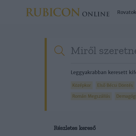
Rovato
Leggyakrabban keresett kif
Középkor
Első Bécsi Döntés
Román Megszállás
Demagóg
Részletes kereső