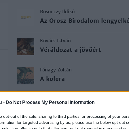
Rosonczy Ildikó
Az Orosz Birodalom lengyelk
Kovács István
Véráldozat a jövőért
Fónagy Zoltán
A kolera
Németh István
u -
Do Not Process My Personal Information
III. Átalakuló ország, 1786–1
to opt-out of the sale, sharing to third parties, or processing of your per
formation for targeted advertising by us, please use the below opt-out s
Erdődy Gábor
r selection. Please note that after your opt-out request is processed y