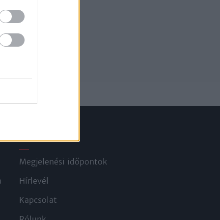
Információ
Megjelenési időpontok
a
Hírlevél
Kapcsolat
Rólunk