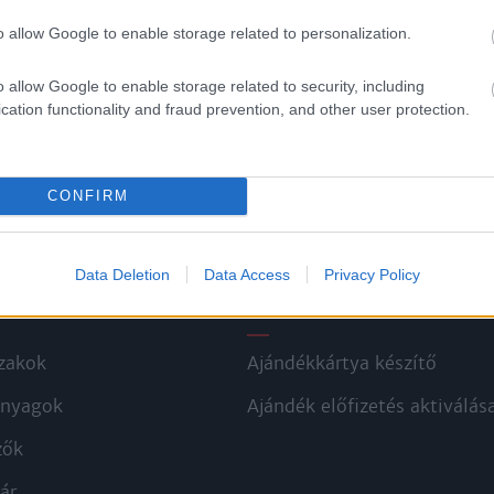
o allow Google to enable storage related to personalization.
o allow Google to enable storage related to security, including
cation functionality and fraud prevention, and other user protection.
CONFIRM
Data Deletion
Data Access
Privacy Policy
kek
Aktuális promóciók
zakok
Ajándékkártya készítő
nyagok
Ajándék előfizetés aktiválás
zők
ár