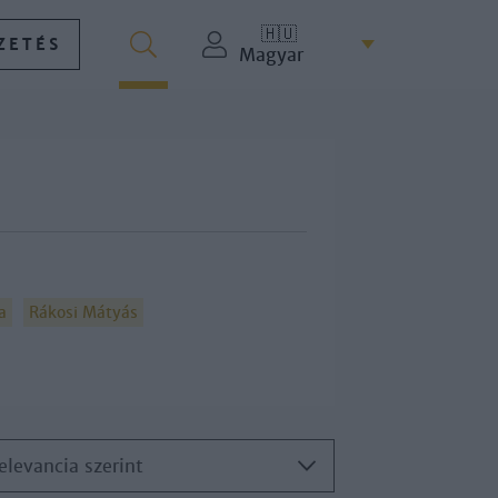
🇭🇺
ZETÉS
Magyar
a
Rákosi Mátyás
elevancia szerint