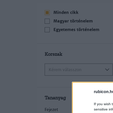
Minden cikk
Magyar történelem
Egyetemes történelem
Korszak
Kérem válasszon
rubicon.h
Tananyag
If you wish 
Fejezet
sensitive in