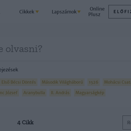
Online
k
Cikkek
Lapszámok
ELŐFI
Plusz
ejezések
Első Bécsi Döntés
Második Világháború
1526
Mohácsi Csat
nc József
Aranybulla
II. András
Magyarságkép
4 Cikk
R