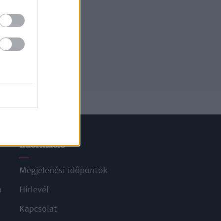
Információ
Megjelenési időpontok
a
Hírlevél
Kapcsolat