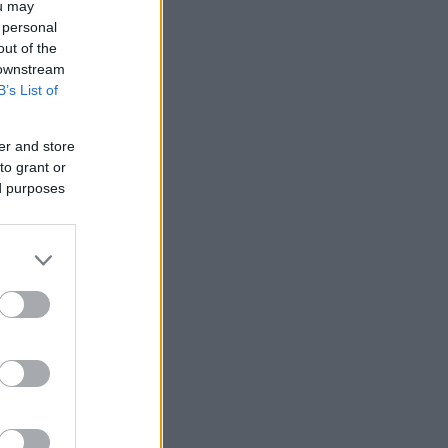
ou may
 personal
out of the
 downstream
B’s List of
er and store
to grant or
ed purposes