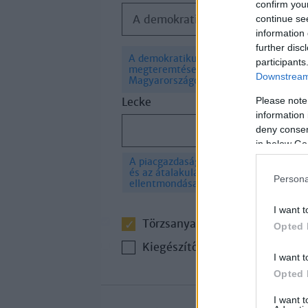
confirm you
A demokratikus viszonyok megteremtése és kiépítése Magyarországon
continue se
information 
further disc
A demokratikus viszonyok
participants
×
megteremtése és kiépítése
Downstream 
Magyarországon
Please note
Lecke
information 
deny consent
in below Go
A piacgazdaságra való áttérés
×
és az átalakulás
Persona
ellentmondásai
I want t
Törzsanyag
Opted 
Kiegészítő irodalom
I want t
Opted 
I want 