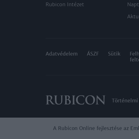
Rubicon Intézet
Napt
Aktu
Adatvédelem
ÁSZF
Sütik
Fel
felt
Történelmi
A Rubicon Online fejlesztése az Em