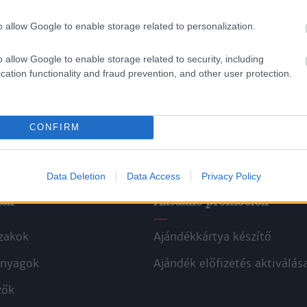
o allow Google to enable storage related to personalization.
o allow Google to enable storage related to security, including
cation functionality and fraud prevention, and other user protection.
CONFIRM
Data Deletion
Data Access
Privacy Policy
kek
Aktuális promóciók
zakok
Ajándékkártya készítő
nyagok
Ajándék előfizetés aktiválás
zők