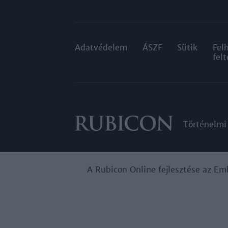
Adatvédelem
ÁSZF
Sütik
Fel
felt
Történelmi
A Rubicon Online fejlesztése az Em