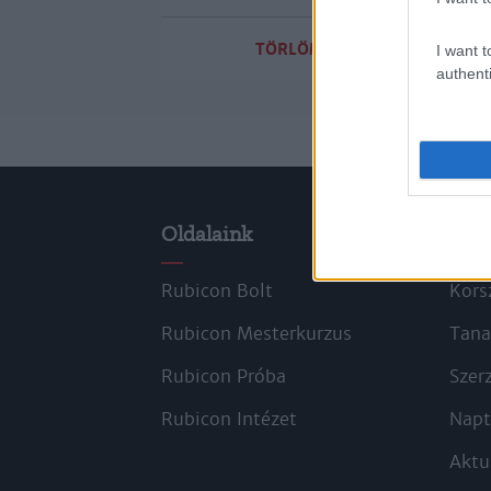
TÖRLÖM A SZŰRŐKET
I want t
authenti
Oldalaink
Cik
Rubicon Bolt
Kors
Rubicon Mesterkurzus
Tana
Rubicon Próba
Szer
Rubicon Intézet
Napt
Aktu