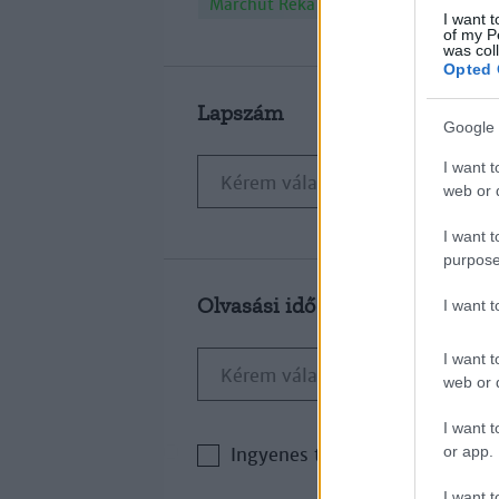
×
Marchut Réka
I want t
of my P
was col
Opted 
Lapszám
Google 
I want t
web or d
I want t
purpose
Olvasási idő
I want 
I want t
web or d
I want t
or app.
Ingyenes tartalom
I want t