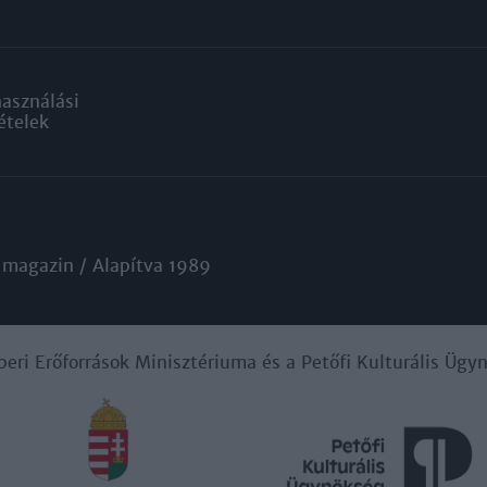
használási
ételek
 magazin / Alapítva 1989
beri Erőforrások Minisztériuma és a Petőfi Kulturális Üg