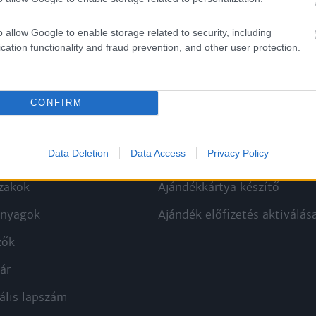
o allow Google to enable storage related to security, including
cation functionality and fraud prevention, and other user protection.
CONFIRM
kek
Aktuális promóciók
Data Deletion
Data Access
Privacy Policy
zakok
Ajándékkártya készítő
nyagok
Ajándék előfizetés aktiválás
zők
ár
ális lapszám