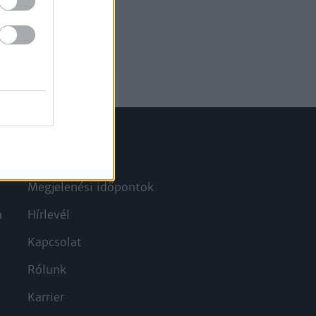
Információ
Megjelenési időpontok
a
Hírlevél
Kapcsolat
Rólunk
Karrier