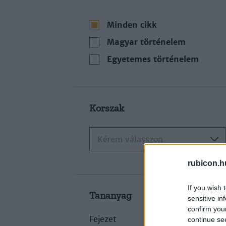
Minden cikk
Magyar történelem
Egyetemes történelem
Korszak
Kérem válasszon
rubicon.h
If you wish 
Tananyag
sensitive in
confirm you
Fejezet
continue se