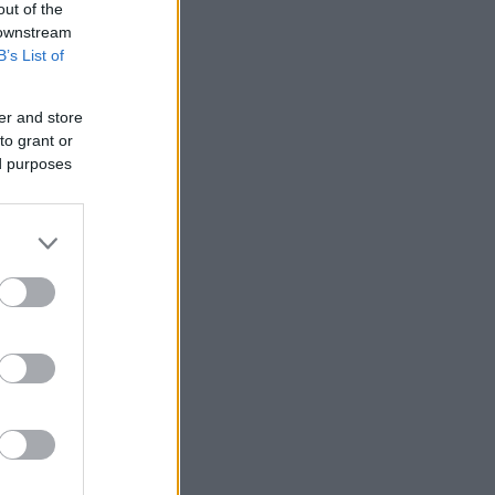
out of the
 downstream
B’s List of
er and store
to grant or
ed purposes