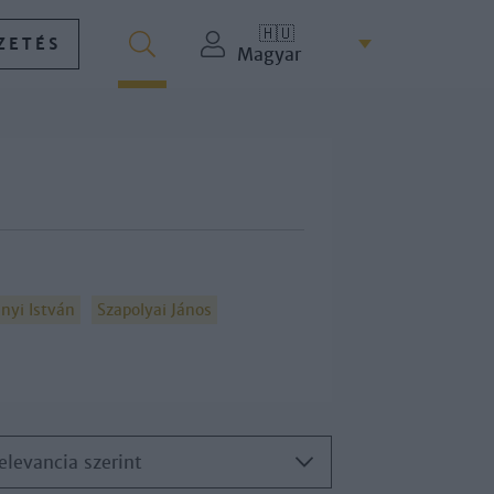
🇭🇺
ZETÉS
Magyar
nyi István
Szapolyai János
elevancia szerint