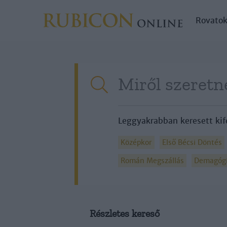
Rovato
Leggyakrabban keresett kif
Középkor
Első Bécsi Döntés
Román Megszállás
Demagóg
Részletes kereső