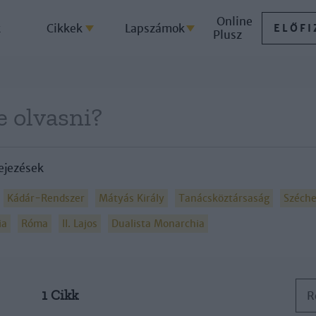
Online
k
Cikkek
Lapszámok
ELŐFI
Plusz
ejezések
Kádár-Rendszer
Mátyás Király
Tanácsköztársaság
Széche
ia
Róma
II. Lajos
Dualista Monarchia
1 Cikk
R