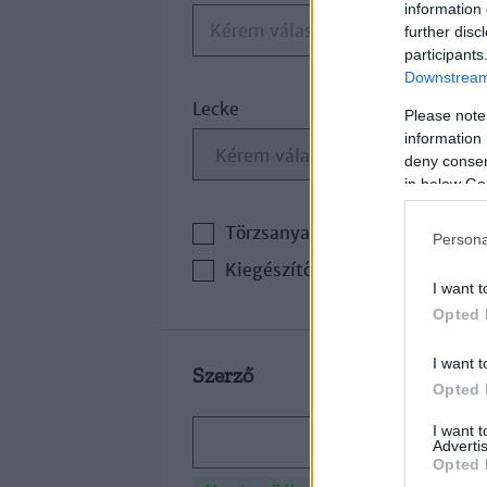
information 
Kérem válasszon
further disc
participants
Downstream 
Lecke
Please note
information 
deny consent
in below Go
Törzsanyag
Persona
Kiegészítő irodalom
I want t
Opted 
I want t
Szerző
Opted 
I want 
Advertis
Opted 