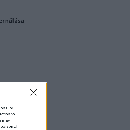
ernálása
sonal or
ection to
ou may
 personal