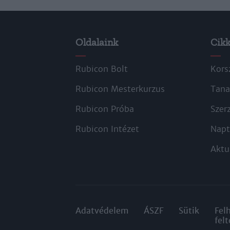
Oldalaink
Cik
Rubicon Bolt
Kors
Rubicon Mesterkurzus
Tana
Rubicon Próba
Szer
Rubicon Intézet
Napt
Aktu
Adatvédelem
ÁSZF
Sütik
Fel
felt