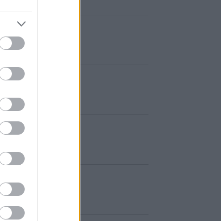
adás"