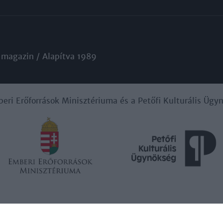
 magazin / Alapítva 1989
beri Erőforrások Minisztériuma és a Petőfi Kulturális Üg