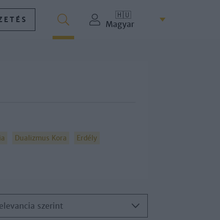
🇭🇺
ZETÉS
Magyar
ia
Dualizmus Kora
Erdély
elevancia szerint