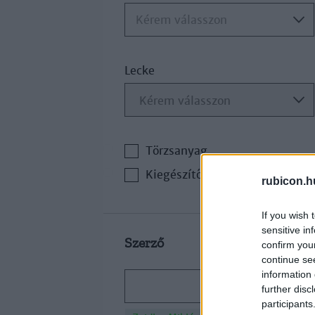
Kérem válasszon
Lecke
Törzsanyag
Kiegészítő irodalom
rubicon.h
If you wish 
sensitive in
Szerző
confirm you
continue se
information 
further disc
participants