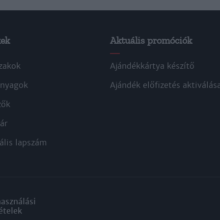
kek
Aktuális promóciók
zakok
Ajándékkártya készítő
nyagok
Ajándék előfizetés aktiválás
zők
ár
ális lapszám
használási
ételek