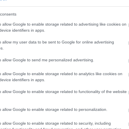
consents
Zeidler Miklós
o allow Google to enable storage related to advertising like cookies on
Történetírás és tévhitek
evice identifiers in apps.
o allow my user data to be sent to Google for online advertising
Zeidler Miklós
s.
Négy nyugtalanító kőember
to allow Google to send me personalized advertising.
o allow Google to enable storage related to analytics like cookies on
Zeidler Miklós
evice identifiers in apps.
Trianon és a „magyar feltám
o allow Google to enable storage related to functionality of the website
Zeidler Miklós
o allow Google to enable storage related to personalization.
Justice for Hungary
o allow Google to enable storage related to security, including