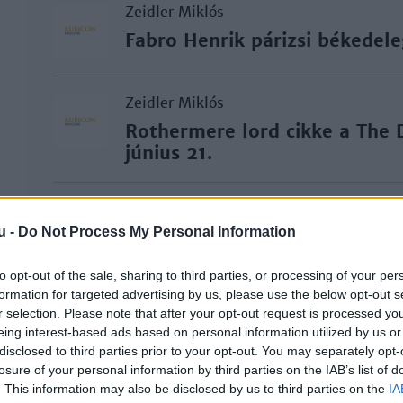
Zeidler Miklós
Fabro Henrik párizsi békedele
Zeidler Miklós
Rothermere lord cikke a The D
június 21.
Zeidler Miklós
u -
Do Not Process My Personal Information
Egy jelentés a magyar béked
to opt-out of the sale, sharing to third parties, or processing of your per
formation for targeted advertising by us, please use the below opt-out s
Zeidler Miklós
r selection. Please note that after your opt-out request is processed y
Apponyi Albert párizsi beszéd
eing interest-based ads based on personal information utilized by us or
disclosed to third parties prior to your opt-out. You may separately opt-
losure of your personal information by third parties on the IAB’s list of
. This information may also be disclosed by us to third parties on the
Zeidler Miklós
IA