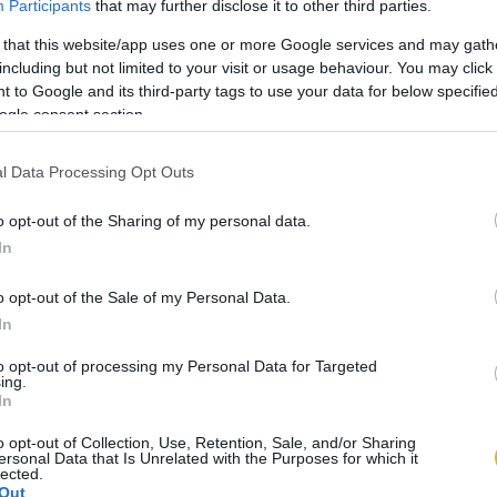
Participants
that may further disclose it to other third parties.
Válogatás a két háború közöt
pártprogramokból, 1919–19
 that this website/app uses one or more Google services and may gath
including but not limited to your visit or usage behaviour. You may click 
 to Google and its third-party tags to use your data for below specifi
Zeidler Miklós
ogle consent section.
A Millerand-levél
l Data Processing Opt Outs
o opt-out of the Sharing of my personal data.
Zeidler Miklós
In
Francia–magyar titkos tárgy
o opt-out of the Sale of my Personal Data.
In
Zeidler Miklós
to opt-out of processing my Personal Data for Targeted
Bethlen István és kora
ing.
In
o opt-out of Collection, Use, Retention, Sale, and/or Sharing
Zeidler Miklós
ersonal Data that Is Unrelated with the Purposes for which it
lected.
Gróf Esterházy Miksa
Out