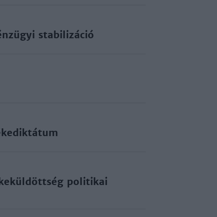
nzügyi stabilizáció
békediktátum
eküldöttség politikai