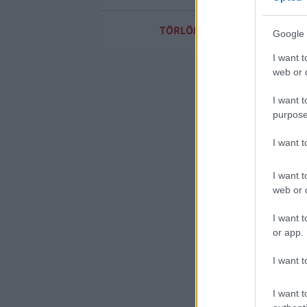
TÖRLÖM A SZŰRŐKET
Google 
I want t
web or d
I want t
purpose
I want 
I want t
web or d
I want t
or app.
I want t
I want t