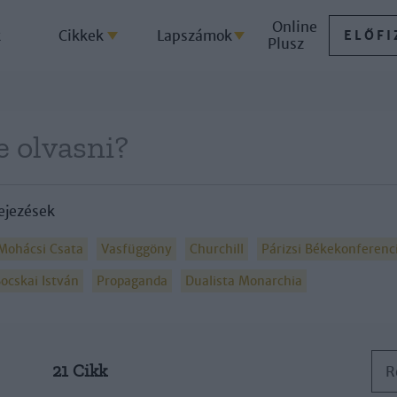
Online
k
Cikkek
Lapszámok
ELŐFI
Plusz
ejezések
Mohácsi Csata
Vasfüggöny
Churchill
Párizsi Békekonferenc
ocskai István
Propaganda
Dualista Monarchia
21 Cikk
R