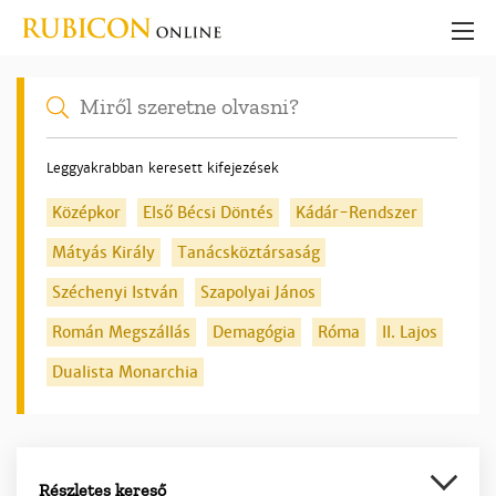
Leggyakrabban keresett kifejezések
Középkor
Első Bécsi Döntés
Kádár-Rendszer
Mátyás Király
Tanácsköztársaság
Széchenyi István
Szapolyai János
Román Megszállás
Demagógia
Róma
II. Lajos
Dualista Monarchia
Részletes kereső