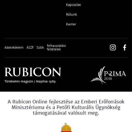
Kapcsolat
Rólunk
Karrier
Felhasználási
Adatvédelem
ÁSZF
Sütik
feltételek
Történelmi magazin / Alapítva 1989
A Rubicon Online fejlesztése az Emberi Erőforrások
Minisztériuma és a Petőfi Kulturális Ügynökség
támogatásával valósult meg.